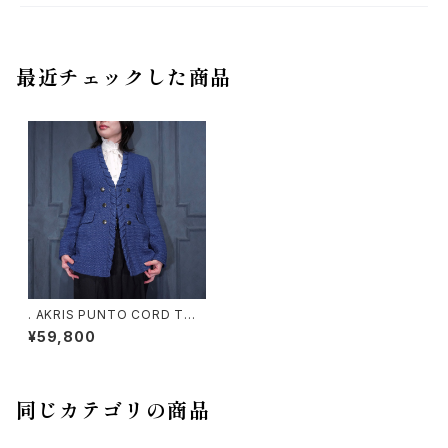
最近チェックした商品
. AKRIS PUNTO CORD TWI
ST DOUBLE BREASTED DE
¥59,800
NIM TWEED BLAZER/アクリ
スプントコードツイストダブルブ
レステッドデニムツイードブレザ
ー（テーラードジャケット） 200
0000075839
同じカテゴリの商品