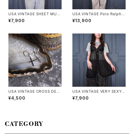
USA VINTAGE SHEET MUSI
USA VINTAGE Polo Ralph L
C PATTERNED OPEN COLL
auren HORSE EMBROIDERY
¥7,900
¥13,900
AR DESIGN HALF SLEEVE S
DESIGN HALF SLEEVE BD S
HIRT/アメリカ古着楽譜柄オー
ILK LINEN SHIRT/アメリカ古
プンカラーデザイン半袖シャツ
着ポロバイラルフローレンホー
ス刺繍デザイン半袖ボタンダウ
ンシルクリネンシャツ
USA VINTAGE CROSS DESI
USA VINTAGE VERY SEXY R
GN EARRING/アメリカ古着ク
IBBON DESIGN LACE CAMI
¥4,500
¥7,900
ロスデザインピアス
SOLE/アメリカ古着リボンデザ
インレースキャミソール
CATEGORY