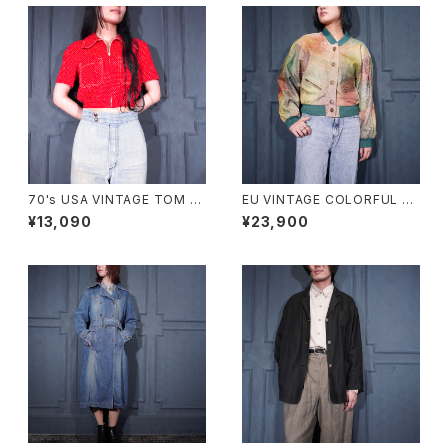
70's USA VINTAGE TOM B
EU VINTAGE COLORFUL G
OY DOT PATTRNED SHOR
RADATION DESIGN LEATHE
¥13,090
¥23,900
T LENGTH HALF SLEEVE ZI
R BLOUSON/ヨーロッパ古着
P UP SHIRT BLOUSON/70
カラフルグラデーションデザイン
年代アメリカ古着ドット柄ショー
レザーブルゾン
ト丈半袖ジップアップシャツブル
ゾン