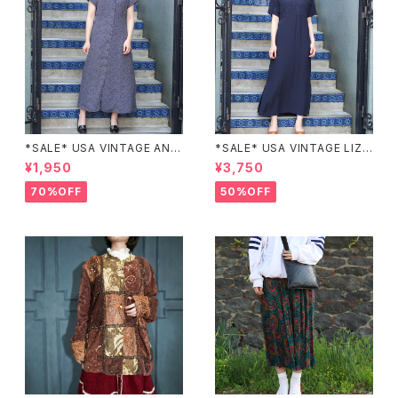
*SALE* USA VINTAGE ANN
*SALE* USA VINTAGE LIZ c
EX HALF SLEEVE FLOWER
laiborne EMBROIDERY DES
¥1,950
¥3,750
PATTERNED ONE PIECE/ア
IGN NAVY ONE PIECE/アメリ
メリカ古着半袖花柄ワンピース
カ古着刺繍デザインネイビーワ
70%OFF
50%OFF
ンピース