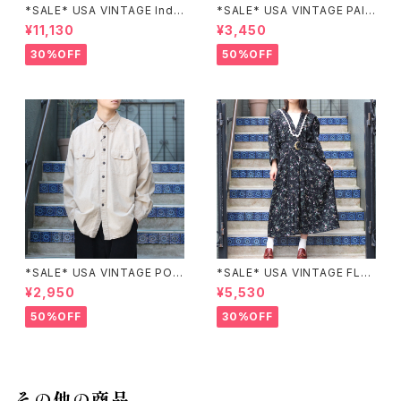
*SALE* USA VINTAGE Indi
*SALE* USA VINTAGE PAIS
go moon PATCHWORK EM
LEY PATTERNED DESIGN S
¥11,130
¥3,450
BROIDERY DESIGN JACKE
KIRT/アメリカ古着ペイズリー
T/アメリカ古着パッチワーク刺
柄デザインスカート
30%OFF
50%OFF
繍ジャケット
*SALE* USA VINTAGE POC
*SALE* USA VINTAGE FLO
KET DESIGN SHIRT/アメリカ
WER PATTERNED LACE CO
¥2,950
¥5,530
古着ポケットデザインシャツ
LLAR BELTED ONE PIECE/
アメリカ古着花柄レース襟ベル
50%OFF
30%OFF
テッドワンピース