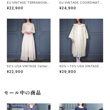
EU VINTAGE TERRANOVA B
EU VINTAGE COORDINATE
ELTED DESIGN DENIM TRE
S BY Gil Bret DARK NAVY C
¥22,900
¥24,900
NCH COAT/ヨーロッパ古着ベ
OLOR LINEN DESIGN JACK
ルテッドデザインデニムトレンチ
ET/ヨーロッパ古着ダークネイ
コート
ビーカラーリネンデザインジャ
ケット
50's USA VINTAGE Carter's
60’s〜70’s USA VINTAGE F
DU PONT LACE DESIGN SH
LOWER PATTERNED LACE
¥22,900
¥29,800
EER NIGHTY DRESS GOW
COLLAR DESIGN NIGHTY D
N/50年代アメリカ古着レースデ
RESS QUILTING COAT/アメ
ザインシアーナイティドレスガウ
リカ古着花柄レース襟デザイン
ン
ナイティドレスキルティングコー
ト
セール中の商品