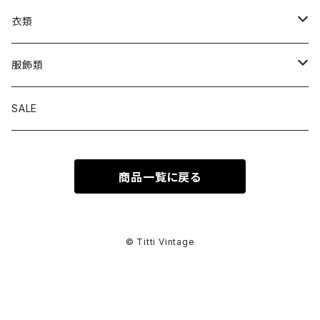
衣類
トップス
服飾類
カットソー
ボトムス
バッグ
SALE
シャツ ブラウス
パンツ
ショルダーバッグ
アウター
シューズ
商品一覧に戻る
ワンピース
スカート
ハンドバッグ
ライトアウター
スニーカー
セットアップ
巻物
カーディガン
その他ボトムス
トートバッグ
ヘビーアウター
革靴
スーツ
スカーフ
その他衣類
アクセサリー
© Titti Vintage
アンサンブル
ボストンバッグ
その他アウター
ブーツ
その他セットアップ
ストール
イヤリング
ベルト
ニット
バニティバッグ
サンダル
マフラー