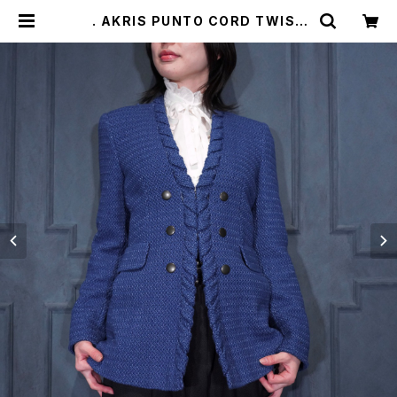
. AKRIS PUNTO CORD TWIST
DOUBLE BREASTED DENIM T
WEED BLAZER/アクリスプントコ
ードツイストダブルブレステッドデニ
ムツイードブレザー（テーラードジャ
ケット） 2000000075839 | Titti
Vintage