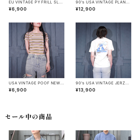
EU VINTAGE PY FRILL SLEE
90's USA VINTAGE PLAN-9
VE SHARING DESIGN HALF
ART PRINT DESIGN T SHIR
¥6,900
¥12,900
SLEEVE TOPS MADE IN ITA
T/90年代アメリカ古着アートプ
LY/ヨーロッパ古着シャーリング
リントデザインTシャツ
フリル袖デザイン半袖トップス
USA VINTAGE POOF NEW Y
90's USA VINTAGE JERZEE
ORK COLORFUL BORDER P
S CAPCOM MEGA MAN PRI
¥6,900
¥13,900
ATTERNED HALF SLEEVE T
NT DESIGN T SHIRT/90年
OPS MADE IN USA/アメリカ
代アメリカ古着カプコンロックマ
古着カラフルボーダー柄半袖ト
ンプリントデザインTシャツ
ップス
セール中の商品