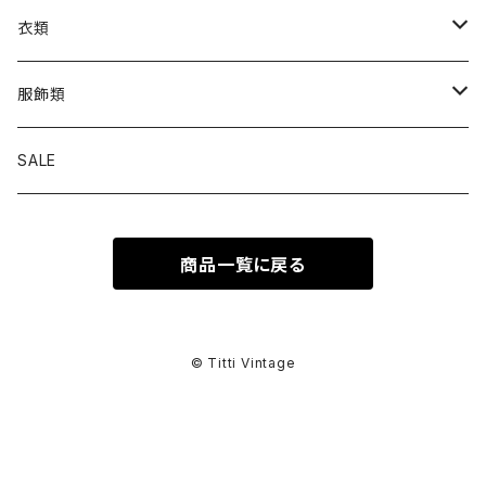
衣類
トップス
服飾類
カットソー
ボトムス
バッグ
SALE
シャツ ブラウス
パンツ
ショルダーバッグ
アウター
シューズ
商品一覧に戻る
ワンピース
スカート
ハンドバッグ
ライトアウター
スニーカー
セットアップ
巻物
カーディガン
その他ボトムス
トートバッグ
ヘビーアウター
革靴
スーツ
スカーフ
その他衣類
アクセサリー
© Titti Vintage
アンサンブル
ボストンバッグ
その他アウター
ブーツ
その他セットアップ
ストール
イヤリング
ベルト
ニット
バニティバッグ
サンダル
マフラー
ピアス