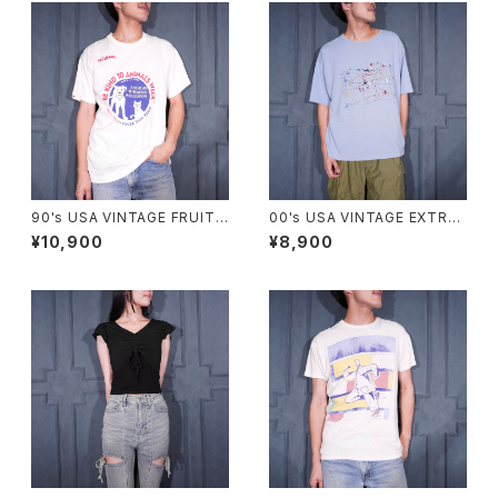
90's USA VINTAGE FRUIT
00's USA VINTAGE EXTRA
OF THE LOOM PETS MART
Elements PAINT DESIGN T
¥10,900
¥8,900
BE KIND TO ANIMALS WEE
SHIRT/00年代アメリカ古着ペ
K PRINT DESIGN T SHIRT/
ンキデザインTシャツ
90年代アメリカ古着動物に優し
くしよう習慣プリントデザインT
シャツ