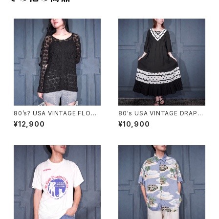
80’s? USA VINTAGE FLOW
80's USA VINTAGE DRAP
ER SHEER DESIGN ALL LAC
E'S&DAMON'S DOT PATTE
¥12,900
¥10,900
E CARDIGAN MADE IN USA/
RNED DESIGN HALF SLEEV
80年代?アメリカ古着お花シア
E ONE PIECE/80年代アメリカ
ーデザイン総レースカーディガ
古着ドット柄デザイン半袖ワンピ
ン
ース