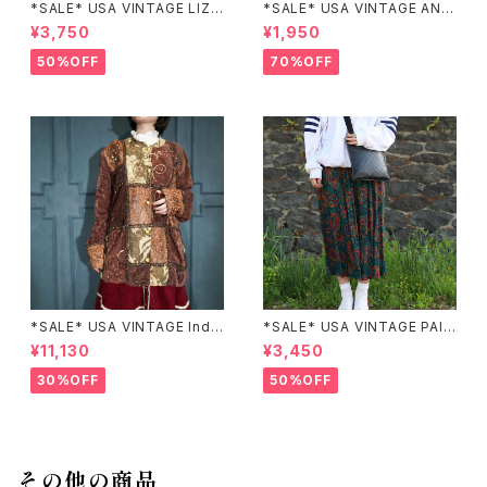
*SALE* USA VINTAGE LIZ c
*SALE* USA VINTAGE ANN
laiborne EMBROIDERY DES
EX HALF SLEEVE FLOWER
¥3,750
¥1,950
IGN NAVY ONE PIECE/アメリ
PATTERNED ONE PIECE/ア
カ古着刺繍デザインネイビーワ
メリカ古着半袖花柄ワンピース
50%OFF
70%OFF
ンピース
*SALE* USA VINTAGE Indi
*SALE* USA VINTAGE PAIS
go moon PATCHWORK EM
LEY PATTERNED DESIGN S
¥11,130
¥3,450
BROIDERY DESIGN JACKE
KIRT/アメリカ古着ペイズリー
T/アメリカ古着パッチワーク刺
柄デザインスカート
30%OFF
50%OFF
繍ジャケット
その他の商品