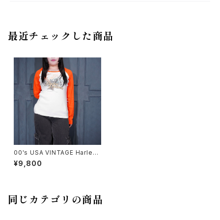
最近チェックした商品
00's USA VINTAGE Harley
Davidson LOONEY TUNES
¥9,800
PRINT DESIGN RAGLAN SL
EEVE T SHIRT/00年代アメリ
カ古着ハーレーダヴィッドソンプ
リントデザインラグランTシャツ
(長袖カットソー)
同じカテゴリの商品