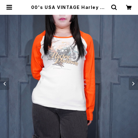
00's USA VINTAGE Harley Da
vidson LOONEY TUNES PRINT
DESIGN RAGLAN SLEEVE T SH
IRT/00年代アメリカ古着ハーレーダ
ヴィッドソンプリントデザインラグラン
Tシャツ(長袖カットソー) | Titti Vin
tage