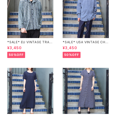
*SALE* EU VINTAGE TRADI
*SALE* USA VINTAGE CHE
TIONAL PATTERNED SLEE
CK PATTERNED BAND COL
¥3,450
¥3,450
PING SHIRT/ヨーロッパ古着ト
LAR SHIRT/アメリカ古着チェッ
ラッド柄パジャマシャツ
ク柄バンドカラーシャツ
50%OFF
50%OFF