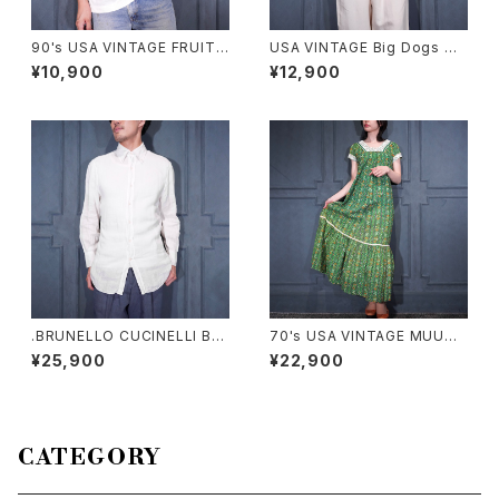
90's USA VINTAGE FRUIT
USA VINTAGE Big Dogs DO
OF THE LOOM PETS MART
G PATTERNED DESIGN HAL
¥10,900
¥12,900
BE KIND TO ANIMALS WEE
F SLEEVE RAYON ALOHA S
K PRINT DESIGN T SHIRT/
HIRT/アメリカ古着ビッグドッグ
90年代アメリカ古着動物に優し
スわんこ柄デザイン半袖レーヨ
くしよう習慣プリントデザインT
ンアロハシャツ
シャツ
.BRUNELLO CUCINELLI BD
70's USA VINTAGE MUUM
LINEN SHIRT/ブルネロクチネ
UU FACTORY FLOWER PAT
¥25,900
¥22,900
リボタンダウンリネンシャツ 20
TERNED LACE DESIGN HA
00000076454
WAIIAN DRESS ONE PIECE/
70年代アメリカ古着お花柄レー
スデザインハワイアンドレスワン
ピース
CATEGORY