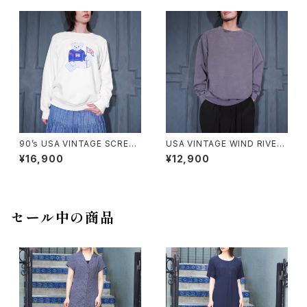
繍フェードデザインスウェット
ザインプレーンスウェット
90’s USA VINTAGE SCREEN
USA VINTAGE WIND RIVER
STARS PEPSI BEAR DOUBL
OUTFITTING CO. FADED D
¥16,900
¥12,900
E SIDED PRINT DESIGN SW
ESIGN PLANE SWEAT SHIR
EAT SHIRT/90年代アメリカ古
T/アメリカ古着フェードデザイン
着ペプシベアー両面プリントデ
プレーンスウェット
ザインスウェット
セール中の商品