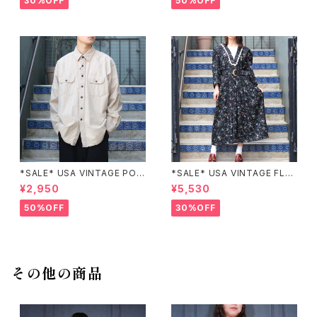
30%OFF
50%OFF
繍ジャケット
*SALE* USA VINTAGE POC
*SALE* USA VINTAGE FLO
KET DESIGN SHIRT/アメリカ
WER PATTERNED LACE CO
¥2,950
¥5,530
古着ポケットデザインシャツ
LLAR BELTED ONE PIECE/
アメリカ古着花柄レース襟ベル
50%OFF
30%OFF
テッドワンピース
その他の商品