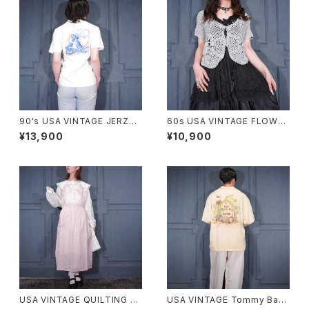
90's USA VINTAGE JERZEE
60s USA VINTAGE FLOWER
S CAPCOM MEGA MAN PRI
DESIGN HALF SLEEVE CRO
¥13,900
¥10,900
NT DESIGN T SHIRT/90年
CHET KNIT CARDIGAN/60
代アメリカ古着カプコンロックマ
年代アメリカ古着お花デザイン
ンプリントデザインTシャツ
半袖鍵編みニットカーディガン
USA VINTAGE QUILTING FR
USA VINTAGE Tommy Baha