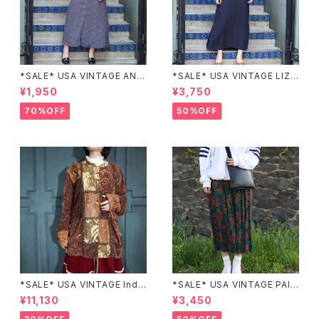
*SALE* USA VINTAGE ANN
*SALE* USA VINTAGE LIZ c
EX HALF SLEEVE FLOWER
laiborne EMBROIDERY DES
¥1,950
¥3,750
PATTERNED ONE PIECE/ア
IGN NAVY ONE PIECE/アメリ
メリカ古着半袖花柄ワンピース
カ古着刺繍デザインネイビーワ
70%OFF
50%OFF
ンピース
*SALE* USA VINTAGE Indi
*SALE* USA VINTAGE PAIS
go moon PATCHWORK EM
LEY PATTERNED DESIGN S
¥11,130
¥3,450
BROIDERY DESIGN JACKE
KIRT/アメリカ古着ペイズリー
T/アメリカ古着パッチワーク刺
柄デザインスカート