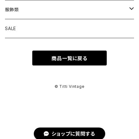
トップス
服飾類
カットソー
ボトムス
バッグ
SALE
シャツ ブラウス
パンツ
ショルダーバッグ
アウター
シューズ
商品一覧に戻る
ワンピース
スカート
ハンドバッグ
ライトアウター
スニーカー
セットアップ
巻物
カーディガン
その他ボトムス
トートバッグ
ヘビーアウター
革靴
スーツ
スカーフ
その他衣類
アクセサリー
© Titti Vintage
アンサンブル
ボストンバッグ
その他アウター
ブーツ
その他セットアップ
ストール
イヤリング
ベルト
ニット
バニティバッグ
サンダル
マフラー
ピアス
アイウェア
ショップに質問する
スウェット
クラッチバッグ
パンプス
ショール
ブレスレット