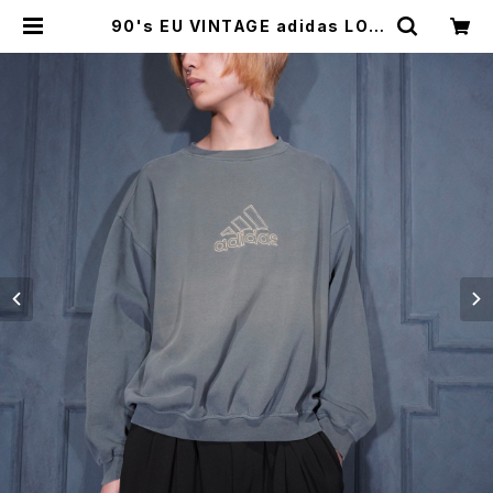
90's EU VINTAGE adidas LOG
O EMBROIDERY FADED DESIG
N SWEAT SHIRT MADE IN GRE
ECE/90年代ヨーロッパ古着アディ
ダスロゴ刺繍フェードデザインスウェ
ット | Titti Vintage