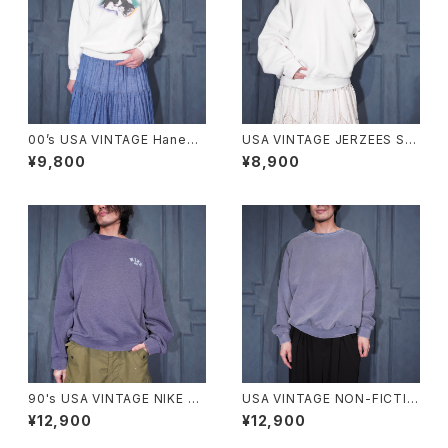
00’s USA VINTAGE Hanes
USA VINTAGE JERZEES SU
COMFORT BLEND CAT PRI
PER SWEATS LACE FRILL D
¥9,800
¥8,900
NT DESIGN SWEAT SHIRT/
ESIGN SWEAT SHIRT/アメリ
00年代アメリカ古着にゃんこプ
カ古着レースフリルデザインス
リントデザインスウェット
ウェット
90's USA VINTAGE NIKE L
USA VINTAGE NON-FICTIO
OGO EMBROIDERY FADED
N CANADIAN CLASSIC FAD
¥12,900
¥12,900
DESIGN SWEAT SHIRT/90
ED DESIGN PLANE SWEAT
年代アメリカ古着ナイキロゴ刺
SHIRT/アメリカ古着フェードデ