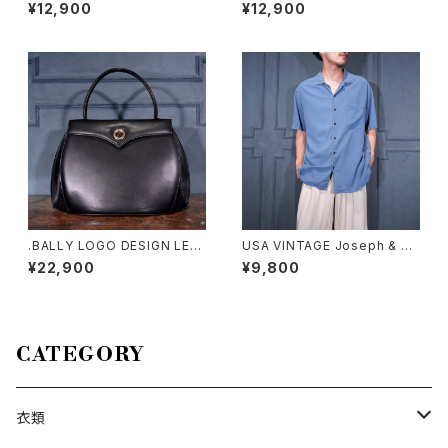
ILL DUCK DESIGN APRON
ma EMBROIDERY DESIGN
¥12,900
¥12,900
ONE PIECE/アメリカ古着キル
OPEN COLLAR HALF SLEEV
ティングフリルあひるデザインエ
E SILK SHIRT/アメリカ古着ト
プロンワンピース
ミーバハマ刺繍デザインオープ
ンカラー半袖シルクシャツ
.BALLY LOGO DESIGN LEA
USA VINTAGE Joseph & Fe
THER HAND BAG/バリーロゴ
iss OPEN COLLAR HALF SL
¥22,900
¥9,800
デザインレザーハンドバッグ 20
EEVE SILK SHIRT/アメリカ古
00000076508
着オープンカラー半袖シルクシ
ャツ
CATEGORY
衣類