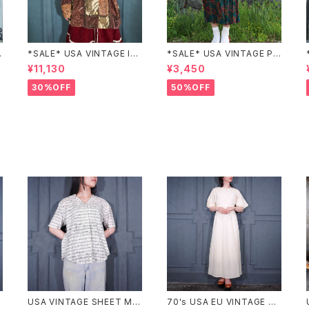
Z
*SALE* USA VINTAGE Ind
*SALE* USA VINTAGE PAI
igo moon PATCHWORK E
SLEY PATTERNED DESIG
¥11,130
¥3,450
MBROIDERY DESIGN JAC
N SKIRT/アメリカ古着ペイズ
KET/アメリカ古着パッチワー
リー柄デザインスカート
30%OFF
50%OFF
ク刺繍ジャケット
USA VINTAGE SHEET MU
70's USA EU VINTAGE HA