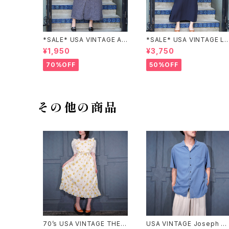
*SALE* USA VINTAGE AN
*SALE* USA VINTAGE LI
NEX HALF SLEEVE FLOW
claiborne EMBROIDERY
¥1,950
¥3,750
ER PATTERNED ONE PIEC
DESIGN NAVY ONE PIEC
E/アメリカ古着半袖花柄ワン
E/アメリカ古着刺繍デザイン
70%OFF
50%OFF
ピース
ネイビーワンピース
その他の商品
70’s USA VINTAGE THE K
USA VINTAGE Joseph &