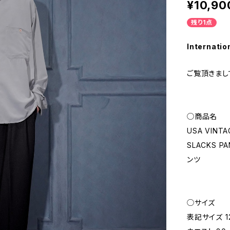
¥10,90
残り1点
Internatio
ご覧頂きまし
◯商品名
USA VINTA
SLACKS 
ンツ
◯サイズ
表記サイズ 1