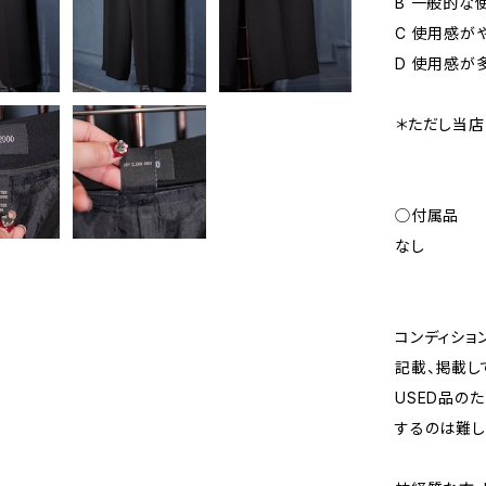
B 一般的な
C 使用感が
D 使用感が
＊ただし当店
◯付属品
なし
コンディショ
記載、掲載し
USED品の
するのは難し