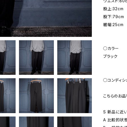
ウエスト:80
股上:32cm
股下:79cm
裾幅:25cm
◯カラー
ブラック
◯コンディシ
こちらのお品
S 新品に近
A 比較的状