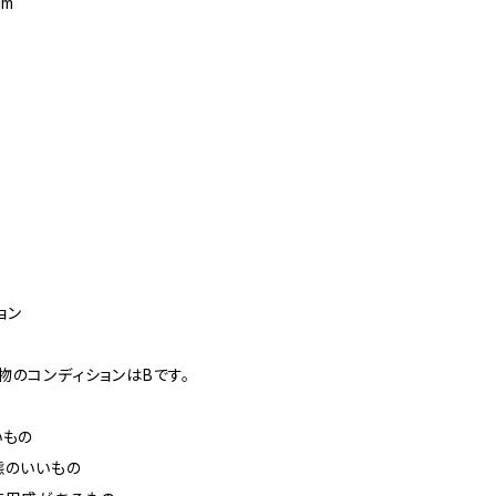
cm
ョン
物のコンディションはBです。
いもの
態のいいもの