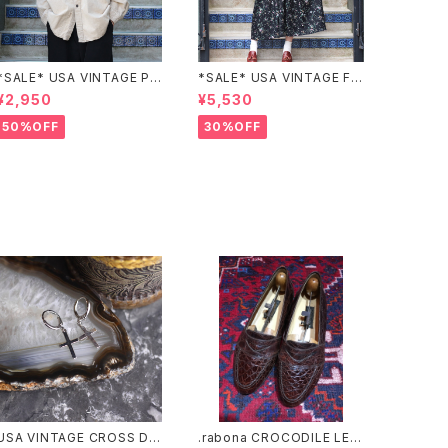
*SALE* USA VINTAGE PO
*SALE* USA VINTAGE FL
CKET DESIGN SHIRT/アメ
OWER PATTERNED LACE
¥2,950
¥5,530
リカ古着ポケットデザインシャ
COLLAR BELTED ONE PIE
ツ
CE/アメリカ古着花柄レース
50%OFF
30%OFF
襟ベルテッドワンピース
USA VINTAGE CROSS DE
.rabona CROCODILE LEA