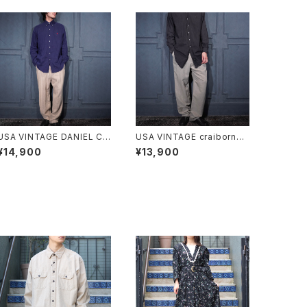
USA VINTAGE DANIEL CR
USA VINTAGE craiborne
EMIEUX TUCK DESIGN LI
TUCK DESIGN LINEN RA
¥14,900
¥13,900
NEN WIDE SLACKS PANT
MIE RAYON WIDE SLACK
S/アメリカ古着ダニエルクレ
S PANTS/アメリカ古着タック
ミュタックデザインリネンワイ
デザインリネンラミーワイドス
ドスラックスパンツ
ラックスパンツ