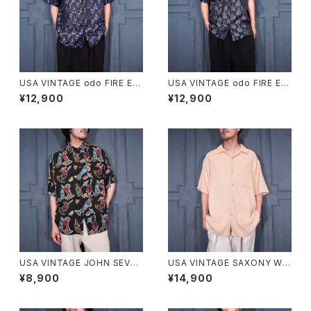
USA VINTAGE odo FIRE EM
USA VINTAGE odo FIRE EM
BROIDERY JACQUARD DES
BROIDERY JACQUARD DES
¥12,900
¥12,900
IGN OPEN COLLAR HALF S
IGN OPEN COLLAR HALF S
LEEVE SHIRT/アメリカ古着フ
LEEVE SHIRT/アメリカ古着フ
ァイヤージャガード刺繍デザイ
ァイヤージャガード刺繍デザイ
ンオープンカラー半袖シャツ
ンオープンカラー半袖シャツ
USA VINTAGE JOHN SEVER
USA VINTAGE SAXONY WO
SON COLLECTION BY KAH
VEN DESIGN OPEN COLLA
¥8,900
¥14,900
ALA COCKTAIL PATTERNE
R HALF SLEEVE SILK SHIR
D DESIGN RAYON ALOHA S
T/アメリカ古着織デザインオー
HIRT HAND CRAFTED IN M
プンカラー半袖シルクシャツ