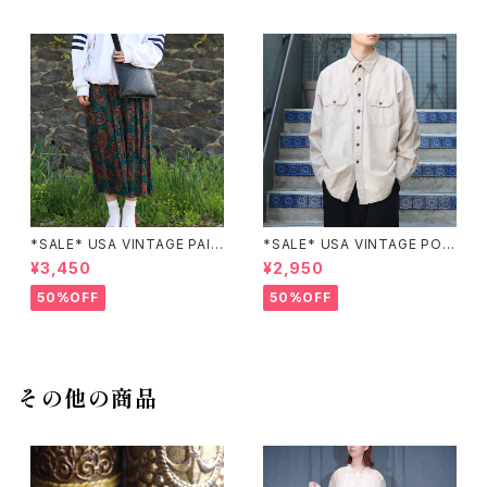
*SALE* USA VINTAGE PAIS
*SALE* USA VINTAGE POC
LEY PATTERNED DESIGN S
KET DESIGN SHIRT/アメリカ
¥3,450
¥2,950
KIRT/アメリカ古着ペイズリー
古着ポケットデザインシャツ
柄デザインスカート
50%OFF
50%OFF
その他の商品