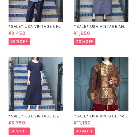
*SALE* USA VINTAGE CHE
*SALE* USA VINTAGE ANN
CK PATTERNED BAND COL
EX HALF SLEEVE FLOWER
¥3,450
¥1,950
LAR SHIRT/アメリカ古着チェッ
PATTERNED ONE PIECE/ア
ク柄バンドカラーシャツ
メリカ古着半袖花柄ワンピース
50%OFF
70%OFF
*SALE* USA VINTAGE LIZ c
*SALE* USA VINTAGE Indi
laiborne EMBROIDERY DES
go moon PATCHWORK EM
¥3,750
¥11,130
IGN NAVY ONE PIECE/アメリ
BROIDERY DESIGN JACKE
カ古着刺繍デザインネイビーワ
T/アメリカ古着パッチワーク刺
50%OFF
30%OFF
ンピース
繍ジャケット