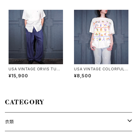
メリカ古着レース襟ポケットデザ
HIRT/アメリカ古着ビッグドッグ
イン半袖シャツ
スわんこ柄デザイン半袖レーヨ
ンアロハシャツ
USA VINTAGE ORVIS TUCK
USA VINTAGE COLORFUL F
DESIGN LINEN100% SLACK
UNNY FISH PRINT DESIGN
¥15,900
¥8,500
S PANTS/アメリカ古着タックデ
T SHIRT/アメリカ古着カラフル
ザインリネン100%スラックスパ
ファニーフィッシュプリントデザ
ンツ
インTシャツ
CATEGORY
衣類