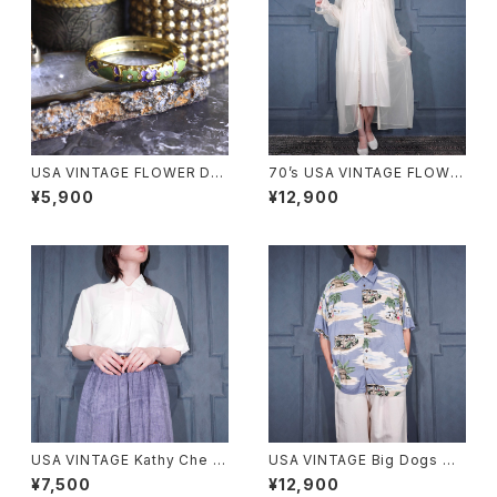
USA VINTAGE FLOWER DE
70’s USA VINTAGE FLOWE
SIGN METAL BANGLE/アメリ
R EMBROIDERY LACE DESI
¥5,900
¥12,900
カ古着お花デザインメタルバン
GN NIGHTY DRESS COTTO
グル
N ONE PIECE/70年代アメリカ
古着お花刺繍レースデザインナ
イティドレスコットンワンピース
USA VINTAGE Kathy Che L
USA VINTAGE Big Dogs DO
ACE COLLAR POCKET DESI
G PATTERNED DESIGN HAL
¥7,500
¥12,900
GN HALF SLEEVE SHIRT/ア
F SLEEVE RAYON ALOHA S