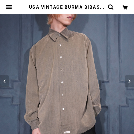
USA VINTAGE BURMA BIBAS C
lassics STRIPE PATTERNED
WOVEN DESIGN SHIRT/アメリカ
古着ストライプ柄織デザインシャツ |
Titti Vintage