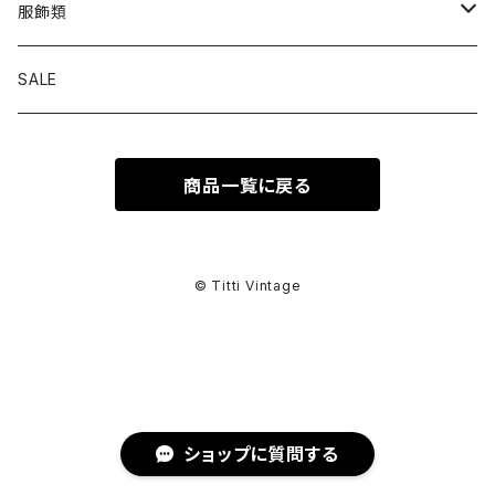
トップス
服飾類
カットソー
ボトムス
バッグ
SALE
シャツ ブラウス
パンツ
ショルダーバッグ
アウター
シューズ
商品一覧に戻る
ワンピース
スカート
ハンドバッグ
ライトアウター
スニーカー
セットアップ
巻物
カーディガン
その他ボトムス
トートバッグ
ヘビーアウター
革靴
スーツ
スカーフ
その他衣類
アクセサリー
© Titti Vintage
アンサンブル
ボストンバッグ
その他アウター
ブーツ
その他セットアップ
ストール
イヤリング
ベルト
ニット
バニティバッグ
サンダル
マフラー
ピアス
アイウェア
ショップに質問する
スウェット
クラッチバッグ
パンプス
ショール
ブレスレット
サングラス
ヘッドウェア