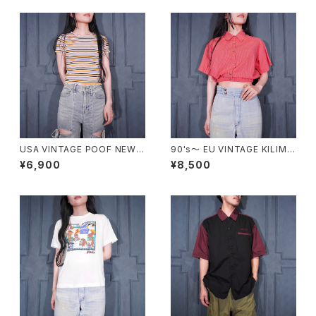
USA VINTAGE POOF NEW Y
90's～ EU VINTAGE KILIMA
ORK COLORFUL BORDER P
NJARO outdoor adventure
¥6,900
¥8,500
ATTERNED HALF SLEEVE T
SHORT LENGTH CHECK PA
OPS MADE IN USA/アメリカ
TTERNED RIB DESIGN SHIR
古着カラフルボーダー柄半袖ト
T/90年代ヨーロッパ古着ショー
ップス
ト丈チェック柄リブデザインシャ
ツ