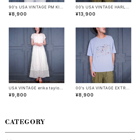
90's USA VINTAGE PM KID
00’s USA VINTAGE HARLEY
S Alaska PRINT DESIGN MI
DAVIDSON EMBROIDERY D
¥8,900
¥13,900
NI T SHIRT/90年代アメリカ古
ESIGN HALF SLEEVE WORK
着アラスカプリントデザインミニ
SHIRT/00年代アメリカ古着ハ
Tシャツ
ーレーダヴィッドソン刺繍デザイ
ン半袖ワークシャツ
USA VINTAGE erika taylor
00's USA VINTAGE EXTRA
LACE DESIGN NIGHTY DRE
Elements PAINT DESIGN T
¥9,800
¥8,900
SS COTTON ONE PIECE/ア
SHIRT/00年代アメリカ古着ペ
メリカ古着レースデザインナイ
ンキデザインTシャツ
ティドレスコットンワンピース
CATEGORY