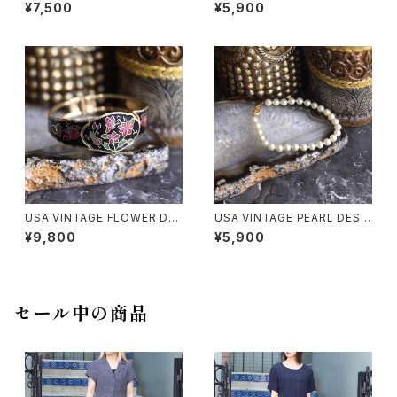
RL DESIGN BRACELET/アメ
GN GOLD CHAIN BRACELE
¥7,500
¥5,900
リカ古着2連パールデザインブレ
T/アメリカ古着パールデザイン
スレット
ゴールドチェーンブレスレット
USA VINTAGE FLOWER DE
USA VINTAGE PEARL DESI
SIGN CLOISONNE METAL B
GN BRACELET/アメリカ古着
¥9,800
¥5,900
ANGLEアメリカ古着お花デザイ
パールデザインブレスレット
ン七宝焼きメタルバングル
セール中の商品