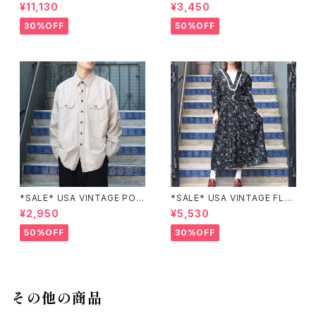
go moon PATCHWORK EM
LEY PATTERNED DESIGN S
¥11,130
¥3,450
BROIDERY DESIGN JACKE
KIRT/アメリカ古着ペイズリー
T/アメリカ古着パッチワーク刺
柄デザインスカート
30%OFF
50%OFF
繍ジャケット
*SALE* USA VINTAGE POC
*SALE* USA VINTAGE FLO
KET DESIGN SHIRT/アメリカ
WER PATTERNED LACE CO
¥2,950
¥5,530
古着ポケットデザインシャツ
LLAR BELTED ONE PIECE/
アメリカ古着花柄レース襟ベル
50%OFF
30%OFF
テッドワンピース
その他の商品