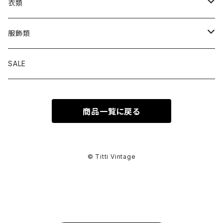
衣類
トップス
服飾類
カットソー
ボトムス
バッグ
SALE
シャツ ブラウス
パンツ
ショルダーバッグ
アウター
シューズ
商品一覧に戻る
ワンピース
スカート
ハンドバッグ
ライトアウター
スニーカー
セットアップ
巻物
カーディガン
その他ボトムス
トートバッグ
ヘビーアウター
革靴
スーツ
スカーフ
その他衣類
アクセサリー
© Titti Vintage
アンサンブル
ボストンバッグ
その他アウター
ブーツ
その他セットアップ
ストール
イヤリング
ベルト
ニット
バニティバッグ
サンダル
マフラー
ピアス
アイウェア