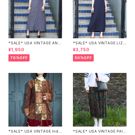
*SALE* USA VINTAGE ANN
*SALE* USA VINTAGE LIZ c
EX HALF SLEEVE FLOWER
laiborne EMBROIDERY DES
¥1,950
¥3,750
PATTERNED ONE PIECE/ア
IGN NAVY ONE PIECE/アメリ
メリカ古着半袖花柄ワンピース
カ古着刺繍デザインネイビーワ
70%OFF
50%OFF
ンピース
*SALE* USA VINTAGE Indi
*SALE* USA VINTAGE PAIS