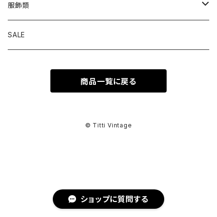
トップス
服飾類
カットソー
ボトムス
バッグ
SALE
シャツ ブラウス
パンツ
ショルダーバッグ
アウター
シューズ
商品一覧に戻る
ワンピース
スカート
ハンドバッグ
ライトアウター
スニーカー
セットアップ
巻物
カーディガン
その他ボトムス
トートバッグ
ヘビーアウター
革靴
スーツ
スカーフ
その他衣類
アクセサリー
© Titti Vintage
アンサンブル
ボストンバッグ
その他アウター
ブーツ
その他セットアップ
ストール
イヤリング
ベルト
ニット
バニティバッグ
サンダル
マフラー
ピアス
アイウェア
ショップに質問する
スウェット
クラッチバッグ
パンプス
ショール
ブレスレット
サングラス
ヘッドウェア