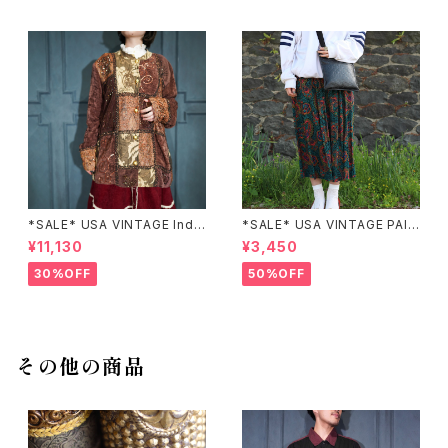
*SALE* USA VINTAGE Indi
*SALE* USA VINTAGE PAIS
go moon PATCHWORK EM
LEY PATTERNED DESIGN S
¥11,130
¥3,450
BROIDERY DESIGN JACKE
KIRT/アメリカ古着ペイズリー
T/アメリカ古着パッチワーク刺
柄デザインスカート
30%OFF
50%OFF
繍ジャケット
その他の商品