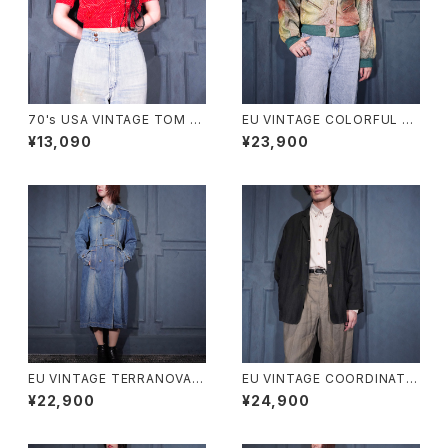
70's USA VINTAGE TOM B
EU VINTAGE COLORFUL G
OY DOT PATTRNED SHOR
RADATION DESIGN LEATHE
¥13,090
¥23,900
T LENGTH HALF SLEEVE ZI
R BLOUSON/ヨーロッパ古着
P UP SHIRT BLOUSON/70
カラフルグラデーションデザイン
年代アメリカ古着ドット柄ショー
レザーブルゾン
ト丈半袖ジップアップシャツブル
ゾン
EU VINTAGE TERRANOVA B
EU VINTAGE COORDINATE
ELTED DESIGN DENIM TRE
S BY Gil Bret DARK NAVY C
¥22,900
¥24,900
NCH COAT/ヨーロッパ古着ベ
OLOR LINEN DESIGN JACK
ルテッドデザインデニムトレンチ
ET/ヨーロッパ古着ダークネイ
コート
ビーカラーリネンデザインジャ