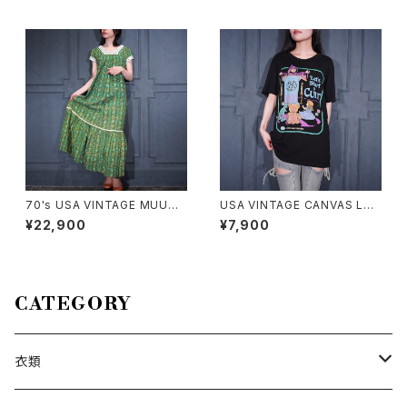
MADE IN GREECE/ヨーロッパ
ル
古着レースデザインギリシャチュ
ニックワンピース
70's USA VINTAGE MUUM
USA VINTAGE CANVAS Le
UU FACTORY FLOWER PAT
t's Start a Cult PRINT DESI
¥22,900
¥7,900
TERNED LACE DESIGN HA
GN T SHIRT/アメリカ古着カル
WAIIAN DRESS ONE PIECE/
トを始めようプリントデザインT
70年代アメリカ古着お花柄レー
シャツ
スデザインハワイアンドレスワン
ピース
CATEGORY
衣類