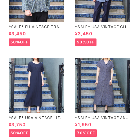
*SALE* EU VINTAGE TRADI
*SALE* USA VINTAGE CHE
TIONAL PATTERNED SLEE
CK PATTERNED BAND COL
¥3,450
¥3,450
PING SHIRT/ヨーロッパ古着ト
LAR SHIRT/アメリカ古着チェッ
ラッド柄パジャマシャツ
ク柄バンドカラーシャツ
50%OFF
50%OFF
*SALE* USA VINTAGE LIZ c
*SALE* USA VINTAGE ANN
laiborne EMBROIDERY DES
EX HALF SLEEVE FLOWER
¥3,750
¥1,950
IGN NAVY ONE PIECE/アメリ
PATTERNED ONE PIECE/ア
カ古着刺繍デザインネイビーワ
メリカ古着半袖花柄ワンピース
50%OFF
70%OFF
ンピース