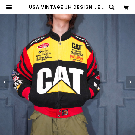
USA VINTAGE JH DESIGN JEFF
HAMILTON CAT EMBROIDERY
DESIGN RACING JACKET/アメリ
カ古着ジェフハミルトン刺繍デザイン
レーシングジャケット | Titti Vinta
ge