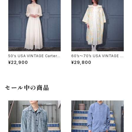
ケット
50's USA VINTAGE Carter's
60’s〜70’s USA VINTAGE F
DU PONT LACE DESIGN SH
LOWER PATTERNED LACE
¥22,900
¥29,800
EER NIGHTY DRESS GOW
COLLAR DESIGN NIGHTY D
N/50年代アメリカ古着レースデ
RESS QUILTING COAT/アメ
ザインシアーナイティドレスガウ
リカ古着花柄レース襟デザイン
ン
ナイティドレスキルティングコー
ト
セール中の商品