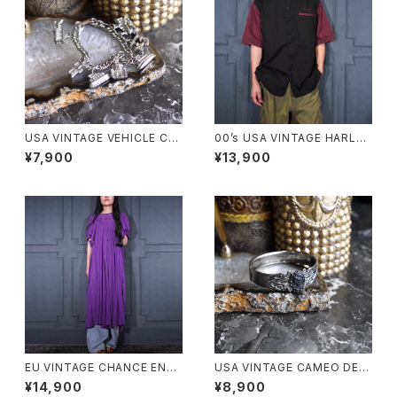
USA VINTAGE VEHICLE CH
00’s USA VINTAGE HARLEY
ARM DESIGN BRACELET/ア
DAVIDSON EMBROIDERY D
¥7,900
¥13,900
メリカ古着乗り物チャームデザ
ESIGN HALF SLEEVE WORK
インブレスレット
SHIRT/00年代アメリカ古着ハ
ーレーダヴィッドソン刺繍デザイ
ン半袖ワークシャツ
EU VINTAGE CHANCE ENC
USA VINTAGE CAMEO DESI
OUNTERS LACE DESIGN G
GN METAL BANGLE/アメリカ
¥14,900
¥8,900
REECE TUNIC ONE PIECE
古着カメオデザインメタルバング