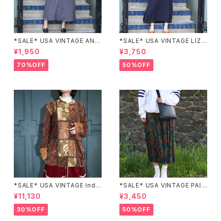
*SALE* USA VINTAGE ANN
*SALE* USA VINTAGE LIZ c
EX HALF SLEEVE FLOWER
laiborne EMBROIDERY DES
¥1,950
¥3,750
PATTERNED ONE PIECE/ア
IGN NAVY ONE PIECE/アメリ
メリカ古着半袖花柄ワンピース
カ古着刺繍デザインネイビーワ
70%OFF
50%OFF
ンピース
*SALE* USA VINTAGE Indi
*SALE* USA VINTAGE PAIS
go moon PATCHWORK EM
LEY PATTERNED DESIGN S
¥11,130
¥3,450
BROIDERY DESIGN JACKE
KIRT/アメリカ古着ペイズリー
T/アメリカ古着パッチワーク刺
柄デザインスカート
30%OFF
50%OFF
繍ジャケット