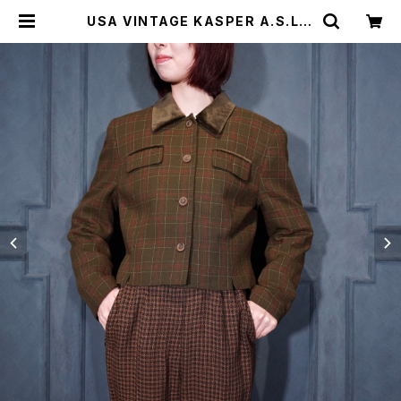
USA VINTAGE KASPER A.S.L C
HECK PATTERNED SHORT LEN
GTH DESIGN JACKET/アメリカ古
着チェック柄ショート丈デザインジャ
ケット | Titti Vintage