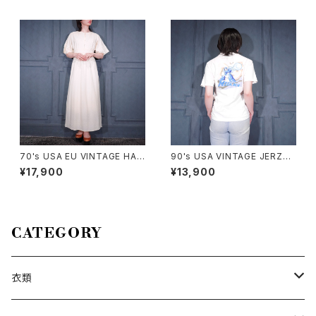
ファニーフィッシュプリントデザ
着オープンカラー半袖シルクシ
インTシャツ
ャツ
70's USA EU VINTAGE HAN
90's USA VINTAGE JERZEE
RO BACK RIBBON LACE DE
S CAPCOM MEGA MAN PRI
¥17,900
¥13,900
SIGN HALF SLEEVE KNIT O
NT DESIGN T SHIRT/90年
NE PIECE MADE IN SWITZE
代アメリカ古着カプコンロックマ
RLAND/ヨーロッパ古着バック
ンプリントデザインTシャツ
リボンレースデザイン半袖ニット
ワンピース
CATEGORY
衣類