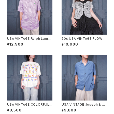
USA VINTAGE Ralph Laure
60s USA VINTAGE FLOWER
n CHECK PATTERNED HOR
DESIGN HALF SLEEVE CRO
¥12,900
¥10,900
SE EMBROIDERY LINEN HA
CHET KNIT CARDIGAN/60
LF BD SHIRT/アメリカ古着ラ
年代アメリカ古着お花デザイン
ルフローレンチェック柄ホース
半袖鍵編みニットカーディガン
刺繍リネン半袖ボタンダウンシ
ャツ
USA VINTAGE COLORFUL F
USA VINTAGE Joseph & Fe
UNNY FISH PRINT DESIGN
iss OPEN COLLAR HALF SL
¥8,500
¥9,800
T SHIRT/アメリカ古着カラフル
EEVE SILK SHIRT/アメリカ古