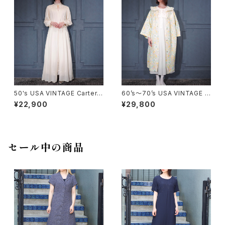
ケット
50's USA VINTAGE Carter's
60’s〜70’s USA VINTAGE F
DU PONT LACE DESIGN SH
LOWER PATTERNED LACE
¥22,900
¥29,800
EER NIGHTY DRESS GOW
COLLAR DESIGN NIGHTY D
N/50年代アメリカ古着レースデ
RESS QUILTING COAT/アメ
ザインシアーナイティドレスガウ
リカ古着花柄レース襟デザイン
ン
ナイティドレスキルティングコー
ト
セール中の商品