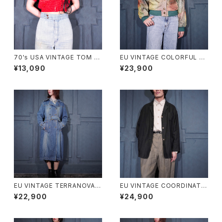
70's USA VINTAGE TOM B
EU VINTAGE COLORFUL G
OY DOT PATTRNED SHOR
RADATION DESIGN LEATHE
¥13,090
¥23,900
T LENGTH HALF SLEEVE ZI
R BLOUSON/ヨーロッパ古着
P UP SHIRT BLOUSON/70
カラフルグラデーションデザイン
年代アメリカ古着ドット柄ショー
レザーブルゾン
ト丈半袖ジップアップシャツブル
ゾン
EU VINTAGE TERRANOVA B
EU VINTAGE COORDINATE
ELTED DESIGN DENIM TRE
S BY Gil Bret DARK NAVY C
¥22,900
¥24,900
NCH COAT/ヨーロッパ古着ベ
OLOR LINEN DESIGN JACK
ルテッドデザインデニムトレンチ
ET/ヨーロッパ古着ダークネイ
コート
ビーカラーリネンデザインジャ