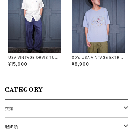
リボンレースデザイン半袖ニット
ワンピース
USA VINTAGE ORVIS TUCK
00's USA VINTAGE EXTRA
DESIGN LINEN100% SLACK
Elements PAINT DESIGN T
¥15,900
¥8,900
S PANTS/アメリカ古着タックデ
SHIRT/00年代アメリカ古着ペ
ザインリネン100%スラックスパ
ンキデザインTシャツ
ンツ
CATEGORY
衣類
トップス
服飾類