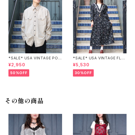
*SALE* USA VINTAGE POC
*SALE* USA VINTAGE FLO
KET DESIGN SHIRT/アメリカ
WER PATTERNED LACE CO
¥2,950
¥5,530
古着ポケットデザインシャツ
LLAR BELTED ONE PIECE/
アメリカ古着花柄レース襟ベル
50%OFF
30%OFF
テッドワンピース
その他の商品