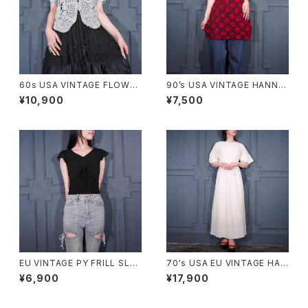
60s USA VINTAGE FLOWER
90’s USA VINTAGE HANNA
DESIGN HALF SLEEVE CRO
LINGERIE HEART PATTERN
¥10,900
¥7,500
CHET KNIT CARDIGAN/60
ED LACE RIBBON DESIGN L
年代アメリカ古着お花デザイン
INGERIE CAMISOLE MADE I
半袖鍵編みニットカーディガン
N CANADA/90年代アメリカ古
着ハート柄レースリボンデザイ
ンランジェリーキャミソール
EU VINTAGE PY FRILL SLEE
70's USA EU VINTAGE HAN
VE SHARING DESIGN HALF
RO BACK RIBBON LACE DE
¥6,900
¥17,900
SLEEVE TOPS MADE IN ITA
SIGN HALF SLEEVE KNIT O
LY/ヨーロッパ古着シャーリング
NE PIECE MADE IN SWITZE
フリル袖デザイン半袖トップス
RLAND/ヨーロッパ古着バック