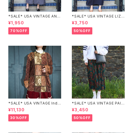
*SALE* USA VINTAGE ANN
*SALE* USA VINTAGE LIZ c
EX HALF SLEEVE FLOWER
laiborne EMBROIDERY DES
¥1,950
¥3,750
PATTERNED ONE PIECE/ア
IGN NAVY ONE PIECE/アメリ
メリカ古着半袖花柄ワンピース
カ古着刺繍デザインネイビーワ
70%OFF
50%OFF
ンピース
*SALE* USA VINTAGE Indi
*SALE* USA VINTAGE PAIS
go moon PATCHWORK EM
LEY PATTERNED DESIGN S
¥11,130
¥3,450
BROIDERY DESIGN JACKE
KIRT/アメリカ古着ペイズリー
T/アメリカ古着パッチワーク刺
柄デザインスカート
30%OFF
50%OFF
繍ジャケット