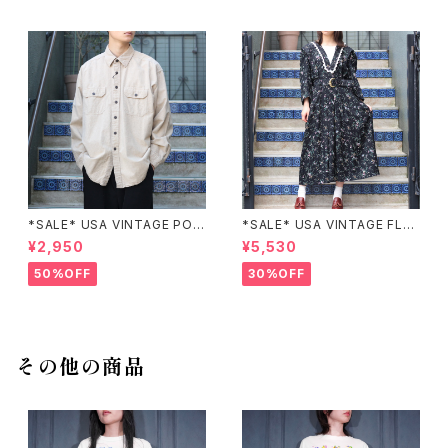
*SALE* USA VINTAGE POC
*SALE* USA VINTAGE FLO
KET DESIGN SHIRT/アメリカ
WER PATTERNED LACE CO
¥2,950
¥5,530
古着ポケットデザインシャツ
LLAR BELTED ONE PIECE/
アメリカ古着花柄レース襟ベル
50%OFF
30%OFF
テッドワンピース
その他の商品