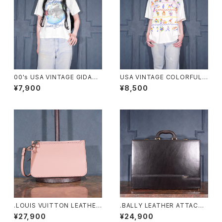
00's USA VINTAGE GIDAN
USA VINTAGE COLORFUL F
SHARK HAND DRAWING DE
UNNY FISH PRINT DESIGN
¥7,900
¥8,500
SIGN MINI T SHIRT/アメリカ
T SHIRT/アメリカ古着カラフル
古着サメ手書きデザインミニTシ
ファニーフィッシュプリントデザ
ャツ
インTシャツ
.LOUIS VUITTON LEATHER
.BALLY LEATHER ATTACHE
PORCH/ルイヴィトンマヒナヒ
CASE/バリーレザーアタッシュ
¥27,900
¥24,900
ナレザーポーチ2000000076
ケース（ビジネスバッグ）20000