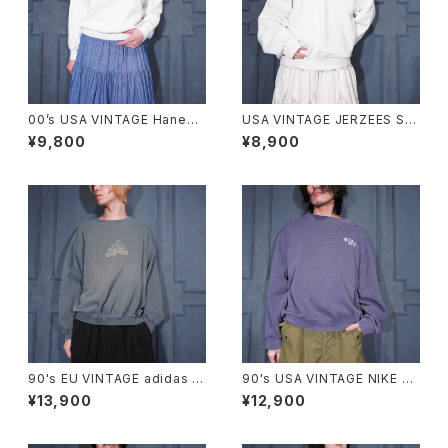
00’s USA VINTAGE Hanes
USA VINTAGE JERZEES SU
COMFORT BLEND CAT PRI
PER SWEATS LACE FRILL D
¥9,800
¥8,900
NT DESIGN SWEAT SHIRT/
ESIGN SWEAT SHIRT/アメリ
00年代アメリカ古着にゃんこプ
カ古着レースフリルデザインス
リントデザインスウェット
ウェット
90's EU VINTAGE adidas L
90's USA VINTAGE NIKE L
OGO EMBROIDERY FADED
OGO EMBROIDERY FADED
¥13,900
¥12,900
DESIGN SWEAT SHIRT MA
DESIGN SWEAT SHIRT/90
DE IN GREECE/90年代ヨーロ
年代アメリカ古着ナイキロゴ刺
ッパ古着アディダスロゴ刺繍フェ
繍フェードデザインスウェット