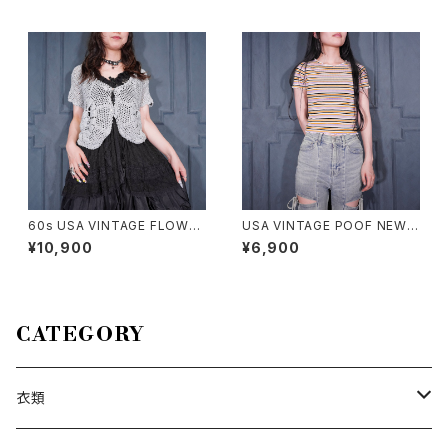
348
00076492
60s USA VINTAGE FLOWER
USA VINTAGE POOF NEW Y
DESIGN HALF SLEEVE CRO
ORK COLORFUL BORDER P
¥10,900
¥6,900
CHET KNIT CARDIGAN/60
ATTERNED HALF SLEEVE T
年代アメリカ古着お花デザイン
OPS MADE IN USA/アメリカ
半袖鍵編みニットカーディガン
古着カラフルボーダー柄半袖ト
ップス
CATEGORY
衣類