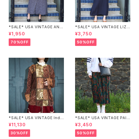
*SALE* USA VINTAGE ANN
*SALE* USA VINTAGE LIZ c
EX HALF SLEEVE FLOWER
laiborne EMBROIDERY DES
¥1,950
¥3,750
PATTERNED ONE PIECE/ア
IGN NAVY ONE PIECE/アメリ
メリカ古着半袖花柄ワンピース
カ古着刺繍デザインネイビーワ
70%OFF
50%OFF
ンピース
*SALE* USA VINTAGE Indi
*SALE* USA VINTAGE PAIS
go moon PATCHWORK EM
LEY PATTERNED DESIGN S
¥11,130
¥3,450
BROIDERY DESIGN JACKE
KIRT/アメリカ古着ペイズリー
T/アメリカ古着パッチワーク刺
柄デザインスカート
30%OFF
50%OFF
繍ジャケット