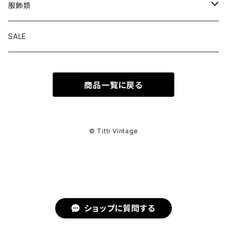
トップス
服飾類
カットソー
ボトムス
バッグ
SALE
シャツ ブラウス
パンツ
ショルダーバッグ
アウター
シューズ
商品一覧に戻る
ワンピース
スカート
ハンドバッグ
ライトアウター
スニーカー
セットアップ
巻物
カーディガン
その他ボトムス
トートバッグ
ヘビーアウター
革靴
スーツ
スカーフ
その他衣類
アクセサリー
© Titti Vintage
アンサンブル
ボストンバッグ
その他アウター
ブーツ
その他セットアップ
ストール
イヤリング
ベルト
ニット
バニティバッグ
サンダル
マフラー
ピアス
アイウェア
ショップに質問する
スウェット
クラッチバッグ
パンプス
ショール
ブレスレット
サングラス
ヘッドウェア