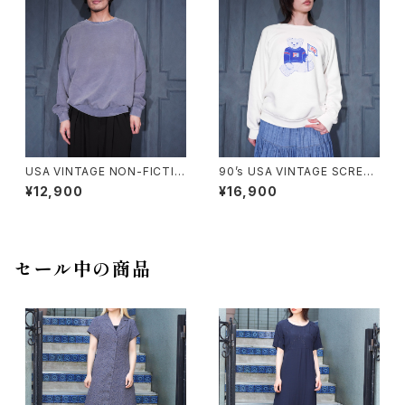
ードデザインスウェット
USA VINTAGE NON-FICTIO
90’s USA VINTAGE SCREEN
N CANADIAN CLASSIC FAD
STARS PEPSI BEAR DOUBL
¥12,900
¥16,900
ED DESIGN PLANE SWEAT
E SIDED PRINT DESIGN SW
SHIRT/アメリカ古着フェードデ
EAT SHIRT/90年代アメリカ古
ザインプレーンスウェット
着ペプシベアー両面プリントデ
ザインスウェット
セール中の商品