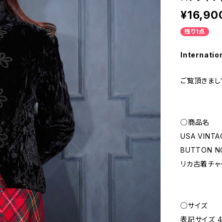
¥16,90
残り1点
Internatio
ご覧頂きまし
◯商品名
USA VINTA
BUTTON NO
リカ古着チャ
◯サイズ
表記サイズ 4