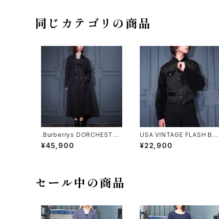
USA/アメリカ古着チャイナボ
タンノーカラーベロアジャケッ
ト
同じカテゴリの商品
.Burberrys DORCHESTER
USA VINTAGE FLASH BA
BURELLA WOOL BELTED
CK SHORT LENGTH EMB
¥45,900
¥22,900
TRENCH COAT MADE IN
ROIDERY VELOUR SWIT
ENGLAND/バーバリーズウー
HED DESIGN ZIP BLOUS
ルベルテッドトレンチコート20
ON/アメリカ古着ショート丈
00000075402
繍ベロア切替デザインジップ
ブルゾン
セール中の商品