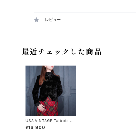
レビュー
最近チェックした商品
USA VINTAGE Talbots PE
TITE COLLECTION CHIN
¥16,900
A BUTTON NO COLLAR V
ELOUR JACKET MADE IN