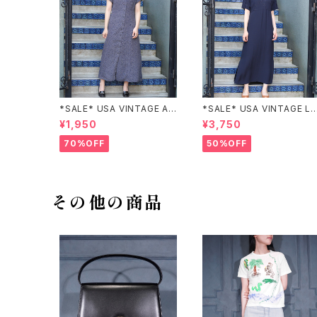
*SALE* USA VINTAGE AN
*SALE* USA VINTAGE LI
NEX HALF SLEEVE FLOW
claiborne EMBROIDERY
¥1,950
¥3,750
ER PATTERNED ONE PIEC
DESIGN NAVY ONE PIEC
E/アメリカ古着半袖花柄ワン
E/アメリカ古着刺繍デザイン
70%OFF
50%OFF
ピース
ネイビーワンピース
その他の商品