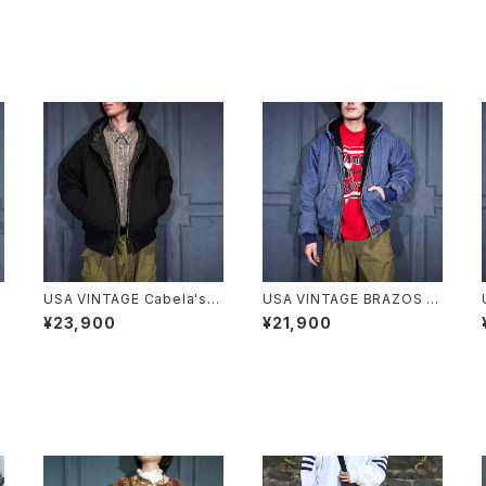
USA VINTAGE Cabela's P
USA VINTAGE BRAZOS D
ADING DESIGN HOODIE Z
ENIM HOODIE ZIP UP BL
¥23,900
¥21,900
C
IP UP DUCK BLOUSON/ア
OUSON/アメリカ古着デニム
メリカ古着中綿デザインフー
フーディジップアップブルゾン
刺
ディジップアップダックブルゾ
(アクティブジャケット)
ン