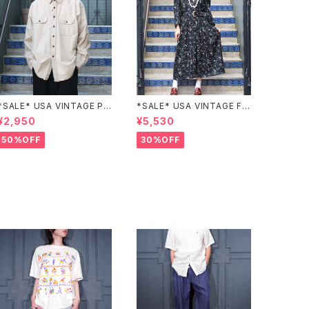
*SALE* USA VINTAGE PO
*SALE* USA VINTAGE FL
CKET DESIGN SHIRT/アメ
OWER PATTERNED LACE
¥2,950
¥5,530
リカ古着ポケットデザインシャ
COLLAR BELTED ONE PIE
ツ
CE/アメリカ古着花柄レース
50%OFF
30%OFF
襟ベルテッドワンピース