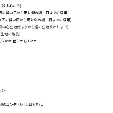
cm(背中心から)
m(肩の縫い目から反対側の縫い目までの横幅)
m(脇下の縫い目から反対側の縫い目までの横幅)
m(背中心生地始まりから裾の生地終わりまで)
m(生地の最長)
53cm 脇下から33cm
ョン
物のコンディションはBです。