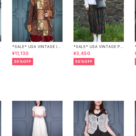
Z
*SALE* USA VINTAGE Ind
*SALE* USA VINTAGE PAI
igo moon PATCHWORK E
SLEY PATTERNED DESIG
¥11,130
¥3,450
MBROIDERY DESIGN JAC
N SKIRT/アメリカ古着ペイズ
KET/アメリカ古着パッチワー
リー柄デザインスカート
30%OFF
50%OFF
ク刺繍ジャケット