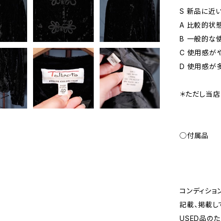
S 新品に近
A 比較的状
B 一般的な
C 使用感が
D 使用感が
＊ただし当店
◯付属品
コンディショ
記載、掲載し
USED品の