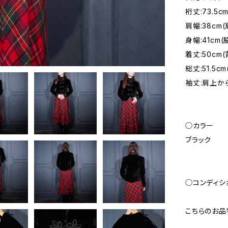
裄丈:73.5
肩幅:38c
身幅:41c
着丈:50c
総丈:51.5c
袖丈:肩上から
◯カラー
ブラック
◯コンディシ
こちらのお品