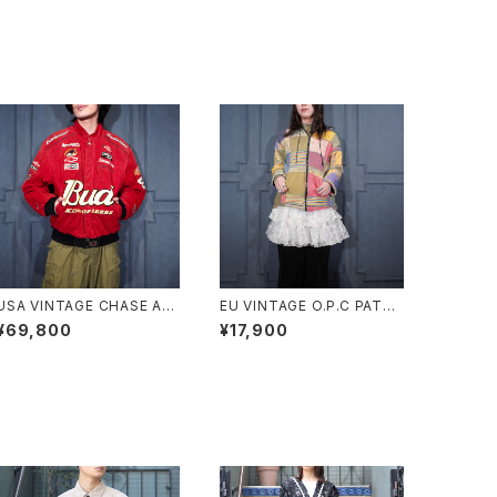
USA VINTAGE CHASE AU
EU VINTAGE O.P.C PATC
THENTICS JH DESIGN G
HWORK DESIGN HOODIE
¥69,800
¥17,900
ROUP JEFF HAMILTON B
BLOUSON MADE IN NEPA
UDWEISER EMBROIDERY
L/ヨーロッパ古着パッチワー
DESIGN LEATHER RACIN
クデザインフーディブルゾン
G JACKET/アメリカ古着ジェ
フハミルトンバドワイザー刺繍
デザインレザーレーシングジ
ャケット