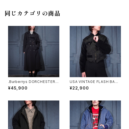
ドバルマカーンコート(ステンカ
ラーコート) 200000007499
3
同じカテゴリの商品
.Burberrys DORCHESTER B
USA VINTAGE FLASH BACK
URELLA WOOL BELTED TR
SHORT LENGTH EMBROID
¥45,900
¥22,900
ENCH COAT MADE IN ENGL
ERY VELOUR SWITCHED D
AND/バーバリーズウールベルテ
ESIGN ZIP BLOUSON/アメリ
ッドトレンチコート20000000
カ古着ショート丈刺繍ベロア切
75402
替デザインジップブルゾン