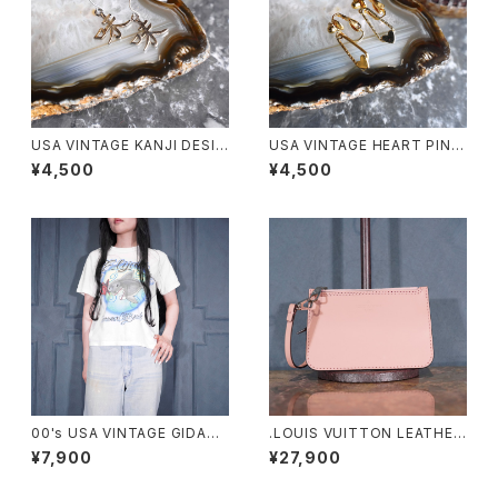
USA VINTAGE KANJI DESIG
USA VINTAGE HEART PINS
N EARRING/アメリカ古着漢字
DESIGN EARRING/アメリカ古
¥4,500
¥4,500
デザインピアス
着ハートピンデザインピアス
00's USA VINTAGE GIDAN
.LOUIS VUITTON LEATHER
SHARK HAND DRAWING DE
PORCH/ルイヴィトンマヒナヒ
¥7,900
¥27,900
SIGN MINI T SHIRT/アメリカ
ナレザーポーチ2000000076
古着サメ手書きデザインミニTシ
348