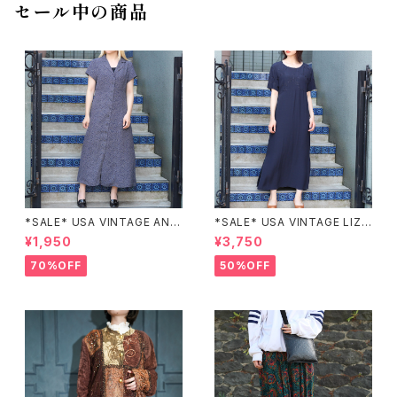
セール中の商品
レーシングジャケット
*SALE* USA VINTAGE ANN
*SALE* USA VINTAGE LIZ c
EX HALF SLEEVE FLOWER
laiborne EMBROIDERY DES
¥1,950
¥3,750
PATTERNED ONE PIECE/ア
IGN NAVY ONE PIECE/アメリ
メリカ古着半袖花柄ワンピース
カ古着刺繍デザインネイビーワ
70%OFF
50%OFF
ンピース