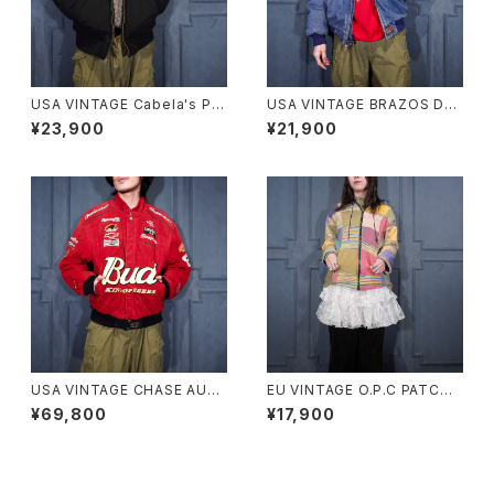
USA VINTAGE Cabela's PA
USA VINTAGE BRAZOS DE
DING DESIGN HOODIE ZIP
NIM HOODIE ZIP UP BLOU
¥23,900
¥21,900
UP DUCK BLOUSON/アメリ
SON/アメリカ古着デニムフーデ
カ古着中綿デザインフーディジ
ィジップアップブルゾン(アクティ
ップアップダックブルゾン
ブジャケット)
USA VINTAGE CHASE AUT
EU VINTAGE O.P.C PATCH
HENTICS JH DESIGN GROU
WORK DESIGN HOODIE BL
¥69,800
¥17,900
P JEFF HAMILTON BUDWEI
OUSON MADE IN NEPAL/ヨ
SER EMBROIDERY DESIGN
ーロッパ古着パッチワークデザ
LEATHER RACING JACKET/
インフーディブルゾン
アメリカ古着ジェフハミルトンバ
ドワイザー刺繍デザインレザー