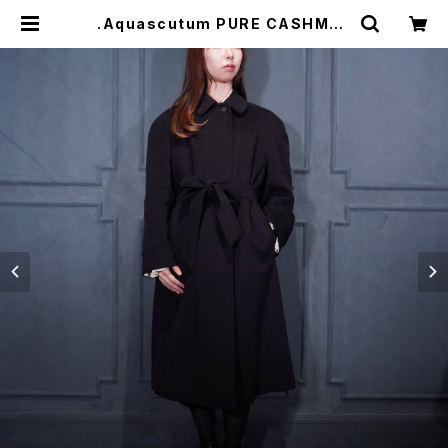
.Aquascutum PURE CASHMER
E100% BELTED BALMACAAN C
OAT/アクアスキュータムピュアカシミ
ヤ100%ベルテッドバルマカーンコー
ト(ステンカラーコート) 20000000
74993 | Titti Vintage