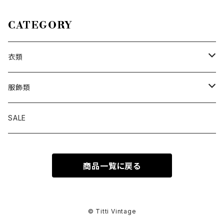
ャツ
CATEGORY
衣類
トップス
服飾類
カットソー
ボトムス
バッグ
SALE
シャツ ブラウス
パンツ
ショルダーバッグ
アウター
シューズ
商品一覧に戻る
ワンピース
スカート
ハンドバッグ
ライトアウター
スニーカー
セットアップ
巻物
カーディガン
その他ボトムス
トートバッグ
ヘビーアウター
革靴
スーツ
スカーフ
その他衣類
アクセサリー
© Titti Vintage