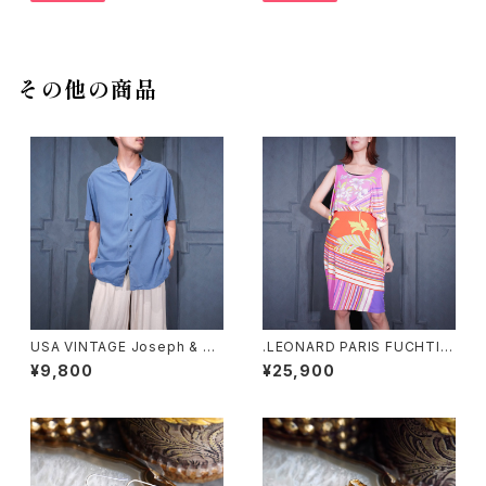
テッドワンピース
その他の商品
USA VINTAGE Joseph & Fe
.LEONARD PARIS FUCHTIA
iss OPEN COLLAR HALF SL
FLOWER PATTERNED NO S
¥9,800
¥25,900
EEVE SILK SHIRT/アメリカ古
LEEVE DOCKING ONE PIEC
着オープンカラー半袖シルクシ
E MADE IN ITALY/レオナール
ャツ
お花柄ノースリーブドッキングワ
ンピース2000000074405