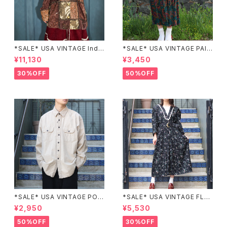
*SALE* USA VINTAGE Indi
*SALE* USA VINTAGE PAIS
go moon PATCHWORK EM
LEY PATTERNED DESIGN S
¥11,130
¥3,450
BROIDERY DESIGN JACKE
KIRT/アメリカ古着ペイズリー
T/アメリカ古着パッチワーク刺
柄デザインスカート
30%OFF
50%OFF
繍ジャケット
*SALE* USA VINTAGE POC
*SALE* USA VINTAGE FLO
KET DESIGN SHIRT/アメリカ
WER PATTERNED LACE CO
¥2,950
¥5,530
古着ポケットデザインシャツ
LLAR BELTED ONE PIECE/
アメリカ古着花柄レース襟ベル
50%OFF
30%OFF