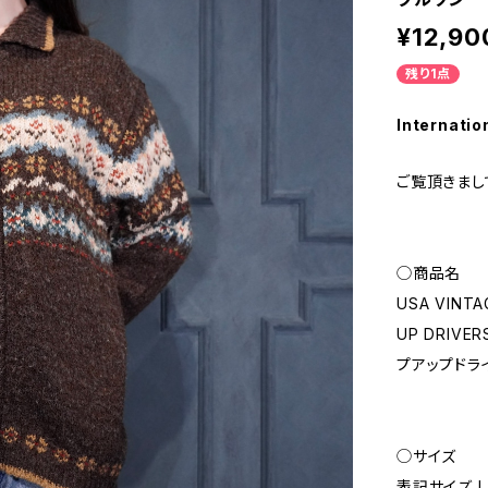
¥12,90
残り1点
Internatio
ご覧頂きまし
◯商品名
USA VINTA
UP DRIV
プアップドラ
◯サイズ
表記サイズ LA