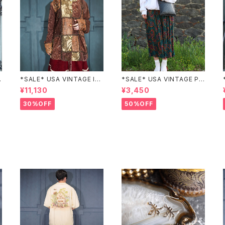
Z
*SALE* USA VINTAGE Ind
*SALE* USA VINTAGE PAI
igo moon PATCHWORK E
SLEY PATTERNED DESIG
¥11,130
¥3,450
MBROIDERY DESIGN JAC
N SKIRT/アメリカ古着ペイズ
KET/アメリカ古着パッチワー
リー柄デザインスカート
30%OFF
50%OFF
ク刺繍ジャケット