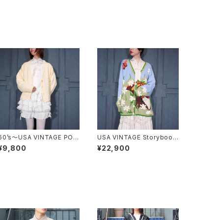
60’s〜USA VINTAGE POC
USA VINTAGE Storybook
OPOCO KNIT CARDIGAN/
Knits FLOWER BUTTON
¥9,800
¥22,900
60年代〜アメリカ古着ぽこぽ
EMBROIDERY CAT DESIG
こニットカーディガン
N COTTON RAMIE HAND
KNIT CARDIGANアメリカ古
着お花ボタン刺繍にゃんこデ
ザインコットンラミーハンドニ
ットカーディガン