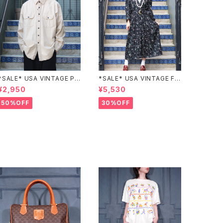
*SALE* USA VINTAGE PO
*SALE* USA VINTAGE FL
CKET DESIGN SHIRT/アメ
OWER PATTERNED LACE
¥2,950
¥5,530
リカ古着ポケットデザインシャ
COLLAR BELTED ONE PIE
ツ
CE/アメリカ古着花柄レース
50%OFF
30%OFF
襟ベルテッドワンピース