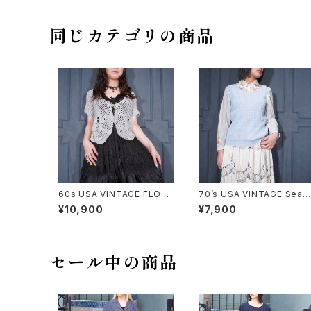
アアイル柄ジップアップドライ
バーズニットブルゾン
同じカテゴリの商品
60s USA VINTAGE FLOW
70’s USA VINTAGE Sear
ER DESIGN HALF SLEEVE
WOVEN DESIGN KNIT VE
¥10,900
¥7,900
CROCHET KNIT CARDIGA
ST/70年代アメリカ古着シア
N/60年代アメリカ古着お花デ
ーズ織デザインニットベスト
ザイン半袖鍵編みニットカー
ディガン
セール中の商品