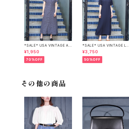
*SALE* USA VINTAGE AN
*SALE* USA VINTAGE LI
NEX HALF SLEEVE FLOW
claiborne EMBROIDERY
¥1,950
¥3,750
ER PATTERNED ONE PIEC
DESIGN NAVY ONE PIEC
E/アメリカ古着半袖花柄ワン
E/アメリカ古着刺繍デザイン
70%OFF
50%OFF
ピース
ネイビーワンピース
その他の商品