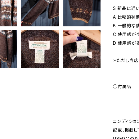
S 新品に近
A 比較的状
B 一般的な
C 使用感が
D 使用感が
＊ただし当店
◯付属品
コンディショ
記載、掲載し
USED品の