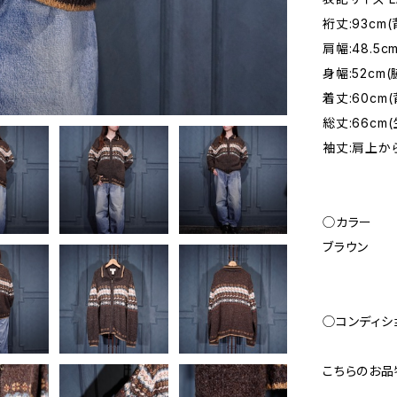
裄丈:93cm
肩幅:48.
身幅:52c
着丈:60c
総丈:66cm
袖丈:肩上から
◯カラー
ブラウン
◯コンディシ
こちらのお品