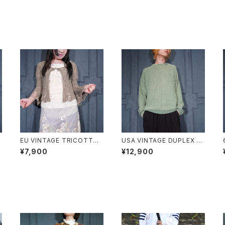
s
EU VINTAGE TRICOTTO
USA VINTAGE DUPLEX W
CHINA BUTTON LACE FL
OVEN DESIGN COTTON
¥7,900
¥12,900
ARE SLEEVE DESIGN KNI
RAMIE KNIT/アメリカ古着織
T CARDIGAN/ヨーロッパ古
デザインコットンラミーニット
着チャイナボタンレースフレア
袖デザインニットカーディガン