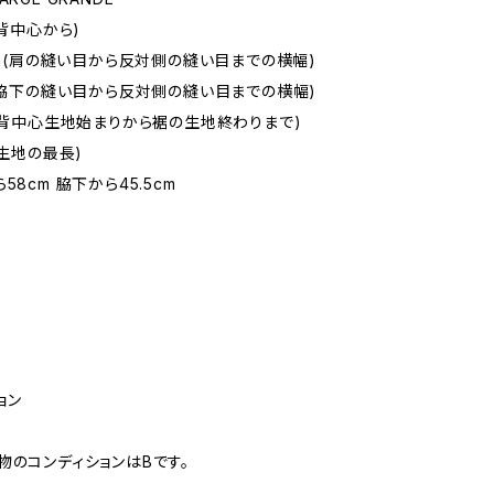
(背中心から)
5cm(肩の縫い目から反対側の縫い目までの横幅)
m(脇下の縫い目から反対側の縫い目までの横幅)
m(背中心生地始まりから裾の生地終わりまで)
(生地の最長)
58cm 脇下から45.5cm
ョン
物のコンディションはBです。