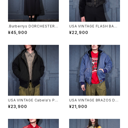
.Burberrys DORCHESTER B
USA VINTAGE FLASH BACK
URELLA WOOL BELTED TR
SHORT LENGTH EMBROID
¥45,900
¥22,900
ENCH COAT MADE IN ENGL
ERY VELOUR SWITCHED D
AND/バーバリーズウールベルテ
ESIGN ZIP BLOUSON/アメリ
ッドトレンチコート20000000
カ古着ショート丈刺繍ベロア切
75402
替デザインジップブルゾン
USA VINTAGE Cabela's PA
USA VINTAGE BRAZOS DE
DING DESIGN HOODIE ZIP
NIM HOODIE ZIP UP BLOU
¥23,900
¥21,900
UP DUCK BLOUSON/アメリ
SON/アメリカ古着デニムフーデ
カ古着中綿デザインフーディジ
ィジップアップブルゾン(アクティ
ップアップダックブルゾン
ブジャケット)