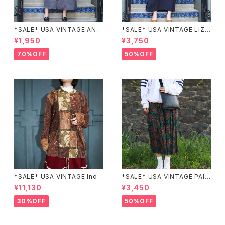
*SALE* USA VINTAGE ANN
*SALE* USA VINTAGE LIZ c
EX HALF SLEEVE FLOWER
laiborne EMBROIDERY DES
¥1,950
¥3,750
PATTERNED ONE PIECE/ア
IGN NAVY ONE PIECE/アメリ
メリカ古着半袖花柄ワンピース
カ古着刺繍デザインネイビーワ
70%OFF
50%OFF
ンピース
*SALE* USA VINTAGE Indi
*SALE* USA VINTAGE PAIS
go moon PATCHWORK EM
LEY PATTERNED DESIGN S
¥11,130
¥3,450
BROIDERY DESIGN JACKE
KIRT/アメリカ古着ペイズリー
T/アメリカ古着パッチワーク刺
柄デザインスカート
30%OFF
50%OFF
繍ジャケット