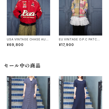
USA VINTAGE CHASE AUT
EU VINTAGE O.P.C PATCH
HENTICS JH DESIGN GROU
WORK DESIGN HOODIE BL
¥69,800
¥17,900
P JEFF HAMILTON BUDWEI
OUSON MADE IN NEPAL/ヨ
SER EMBROIDERY DESIGN
ーロッパ古着パッチワークデザ
LEATHER RACING JACKET/
インフーディブルゾン
アメリカ古着ジェフハミルトンバ
ドワイザー刺繍デザインレザー
セール中の商品
レーシングジャケット