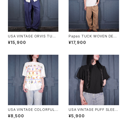
USA VINTAGE ORVIS TUCK
Papas TUCK WOVEN DESI
DESIGN LINEN100% SLACK
GN LINEN SLACKS PANTS/
¥15,900
¥17,900
S PANTS/アメリカ古着タックデ
パパスタック織デザインリネンス
ザインリネン100%スラックスパ
ラックスパンツ
ンツ
USA VINTAGE COLORFUL F
USA VINTAGE PUFF SLEEV
UNNY FISH PRINT DESIGN
E DESIGN HALF SLEEVE SH
¥8,500
¥5,900
T SHIRT/アメリカ古着カラフル
IRT/アメリカ古着パフスリーブ
ファニーフィッシュプリントデザ
デザイン半袖シャツ
インTシャツ