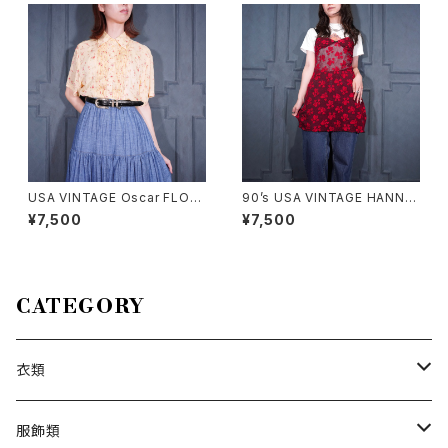
USA VINTAGE Oscar FLOW
90’s USA VINTAGE HANNA
ER PATTERNED PLEATES D
LINGERIE HEART PATTERN
¥7,500
¥7,500
ESIGN HALF SLEEVE RAYO
ED LACE RIBBON DESIGN L
N SHIRT/アメリカ古着お花柄
INGERIE CAMISOLE MADE I
プリーツ半袖レーヨンシャツ
N CANADA/90年代アメリカ古
着ハート柄レースリボンデザイ
ンランジェリーキャミソール
CATEGORY
衣類
トップス
服飾類