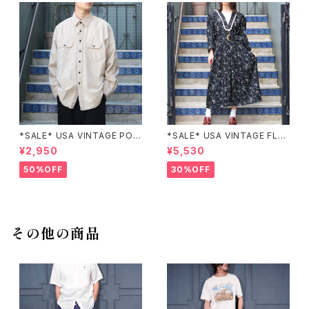
*SALE* USA VINTAGE POC
*SALE* USA VINTAGE FLO
KET DESIGN SHIRT/アメリカ
WER PATTERNED LACE CO
¥2,950
¥5,530
古着ポケットデザインシャツ
LLAR BELTED ONE PIECE/
アメリカ古着花柄レース襟ベル
50%OFF
30%OFF
テッドワンピース
その他の商品