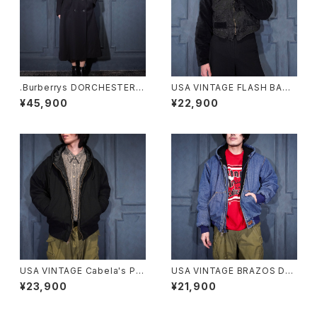
.Burberrys DORCHESTER B
USA VINTAGE FLASH BACK
URELLA WOOL BELTED TR
SHORT LENGTH EMBROID
¥45,900
¥22,900
ENCH COAT MADE IN ENGL
ERY VELOUR SWITCHED D
AND/バーバリーズウールベルテ
ESIGN ZIP BLOUSON/アメリ
ッドトレンチコート20000000
カ古着ショート丈刺繍ベロア切
75402
替デザインジップブルゾン
USA VINTAGE Cabela's PA
USA VINTAGE BRAZOS DE
DING DESIGN HOODIE ZIP
NIM HOODIE ZIP UP BLOU
¥23,900
¥21,900
UP DUCK BLOUSON/アメリ
SON/アメリカ古着デニムフーデ
カ古着中綿デザインフーディジ
ィジップアップブルゾン(アクティ
ップアップダックブルゾン
ブジャケット)