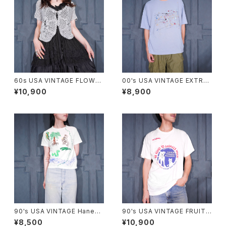
60s USA VINTAGE FLOWER
00's USA VINTAGE EXTRA
DESIGN HALF SLEEVE CRO
Elements PAINT DESIGN T
¥10,900
¥8,900
CHET KNIT CARDIGAN/60
SHIRT/00年代アメリカ古着ペ
年代アメリカ古着お花デザイン
ンキデザインTシャツ
半袖鍵編みニットカーディガン
90's USA VINTAGE Hanes
90's USA VINTAGE FRUIT
ANIMAL HAND DRAWING D
OF THE LOOM PETS MART
¥8,500
¥10,900