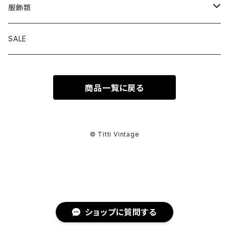
トップス
服飾類
カットソー
ボトムス
バッグ
SALE
シャツ ブラウス
パンツ
ショルダーバッグ
アウター
シューズ
商品一覧に戻る
ワンピース
スカート
ハンドバッグ
ライトアウター
スニーカー
セットアップ
巻物
カーディガン
その他ボトムス
トートバッグ
ヘビーアウター
革靴
スーツ
スカーフ
その他衣類
アクセサリー
© Titti Vintage
アンサンブル
ボストンバッグ
その他アウター
ブーツ
その他セットアップ
ストール
イヤリング
ベルト
ニット
バニティバッグ
サンダル
マフラー
ピアス
アイウェア
ショップに質問する
スウェット
クラッチバッグ
パンプス
ショール
ブレスレット
サングラス
ヘッドウェア