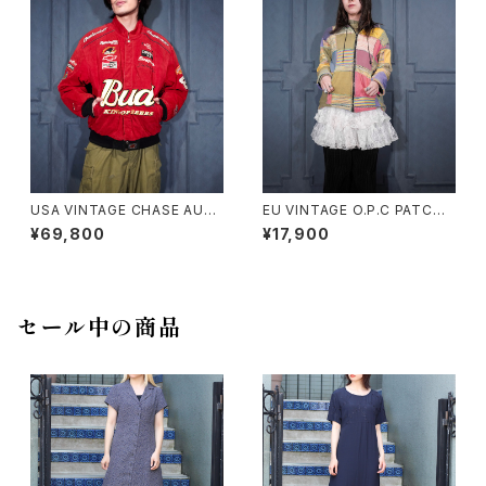
USA VINTAGE CHASE AUT
EU VINTAGE O.P.C PATCH
HENTICS JH DESIGN GROU
WORK DESIGN HOODIE BL
¥69,800
¥17,900
P JEFF HAMILTON BUDWEI
OUSON MADE IN NEPAL/ヨ
SER EMBROIDERY DESIGN
ーロッパ古着パッチワークデザ
LEATHER RACING JACKET/
インフーディブルゾン
アメリカ古着ジェフハミルトンバ
ドワイザー刺繍デザインレザー
セール中の商品
レーシングジャケット