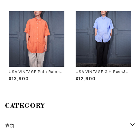
ESIGN MINI T SHIRT/90年
BE KIND TO ANIMALS WEE
代アメリカ古着アニマル手書き
K PRINT DESIGN T SHIRT/
デザインミニTシャツ
90年代アメリカ古着動物に優し
くしよう習慣プリントデザインT
シャツ
USA VINTAGE Polo Ralph L
USA VINTAGE G.H Bass&co
auren HORSE EMBROIDERY
COTTON LINEN EASY WID
¥13,900
¥12,900
DESIGN HALF SLEEVE BD S
E PANTS/アメリカ古着コットン
ILK LINEN SHIRT/アメリカ古
リネンイージーワイドパンツ
着ポロバイラルフローレンホー
ス刺繍デザイン半袖ボタンダウ
ンシルクリネンシャツ
CATEGORY
衣類