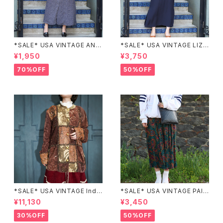
*SALE* USA VINTAGE ANN
*SALE* USA VINTAGE LIZ c
EX HALF SLEEVE FLOWER
laiborne EMBROIDERY DES
¥1,950
¥3,750
PATTERNED ONE PIECE/ア
IGN NAVY ONE PIECE/アメリ
メリカ古着半袖花柄ワンピース
カ古着刺繍デザインネイビーワ
70%OFF
50%OFF
ンピース
*SALE* USA VINTAGE Indi
*SALE* USA VINTAGE PAIS
go moon PATCHWORK EM
LEY PATTERNED DESIGN S
¥11,130
¥3,450
BROIDERY DESIGN JACKE
KIRT/アメリカ古着ペイズリー
T/アメリカ古着パッチワーク刺
柄デザインスカート
30%OFF
50%OFF
繍ジャケット