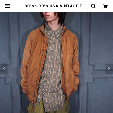
80's～90's USA VINTAGE EDD
IE BAUER LEATHER ZIP UP BL
OUON/80年代～90年代アメリカ古
着エディバウアーレザージップアップ
ブルゾン | Titti Vintage