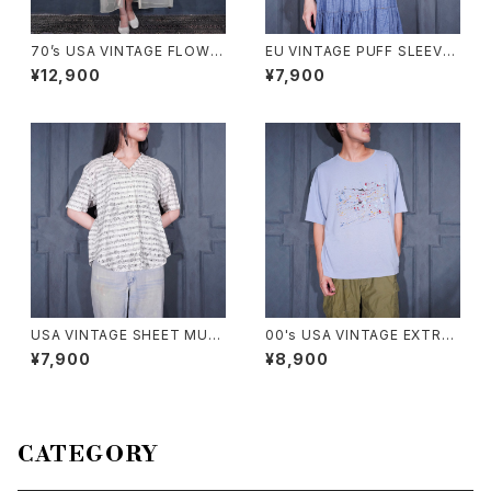
70’s USA VINTAGE FLOWE
EU VINTAGE PUFF SLEEVE
R EMBROIDERY LACE DESI
LACE DESIGN HALF SLEEV
¥12,900
¥7,900
GN NIGHTY DRESS COTTO
E COTTON BLOUSE/ヨーロ
N ONE PIECE/70年代アメリカ
ッパ古着パフスリーブレースデザ
古着お花刺繍レースデザインナ
イン半袖コットンブラウス
イティドレスコットンワンピース
USA VINTAGE SHEET MUSI
00's USA VINTAGE EXTRA
C PATTERNED OPEN COLL
Elements PAINT DESIGN T
¥7,900
¥8,900
AR DESIGN HALF SLEEVE S
SHIRT/00年代アメリカ古着ペ
HIRT/アメリカ古着楽譜柄オー
ンキデザインTシャツ
プンカラーデザイン半袖シャツ
CATEGORY