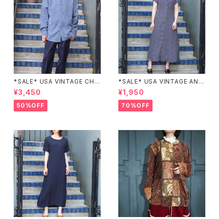
*SALE* USA VINTAGE CHE
*SALE* USA VINTAGE ANN
CK PATTERNED BAND COL
EX HALF SLEEVE FLOWER
¥3,450
¥1,950
LAR SHIRT/アメリカ古着チェッ
PATTERNED ONE PIECE/ア
ク柄バンドカラーシャツ
メリカ古着半袖花柄ワンピース
50%OFF
70%OFF