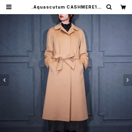
.Aquascutum CASHMERE10
0% BELTED BALMACAAN COA
T/アクアスキュータムカシミヤ100%
ベルテッドバルマカーンコート(ステ
ンカラーコート)2000000074481
| Titti Vintage