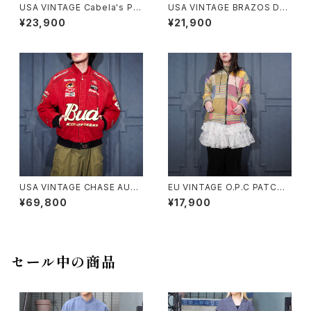
USA VINTAGE Cabela's PA
USA VINTAGE BRAZOS DE
DING DESIGN HOODIE ZIP
NIM HOODIE ZIP UP BLOU
¥23,900
¥21,900
UP DUCK BLOUSON/アメリ
SON/アメリカ古着デニムフーデ
カ古着中綿デザインフーディジ
ィジップアップブルゾン(アクティ
ップアップダックブルゾン
ブジャケット)
USA VINTAGE CHASE AUT
EU VINTAGE O.P.C PATCH
HENTICS JH DESIGN GROU
WORK DESIGN HOODIE BL
¥69,800
¥17,900
P JEFF HAMILTON BUDWEI
OUSON MADE IN NEPAL/ヨ
SER EMBROIDERY DESIGN
ーロッパ古着パッチワークデザ
LEATHER RACING JACKET/
インフーディブルゾン
アメリカ古着ジェフハミルトンバ
ドワイザー刺繍デザインレザー
セール中の商品
レーシングジャケット