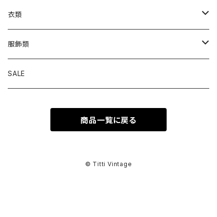
衣類
トップス
服飾類
カットソー
ボトムス
バッグ
SALE
シャツ ブラウス
パンツ
ショルダーバッグ
アウター
シューズ
商品一覧に戻る
ワンピース
スカート
ハンドバッグ
ライトアウター
スニーカー
セットアップ
巻物
カーディガン
その他ボトムス
トートバッグ
ヘビーアウター
革靴
スーツ
スカーフ
その他衣類
アクセサリー
© Titti Vintage
アンサンブル
ボストンバッグ
その他アウター
ブーツ
その他セットアップ
ストール
イヤリング
ベルト
ニット
バニティバッグ
サンダル
マフラー