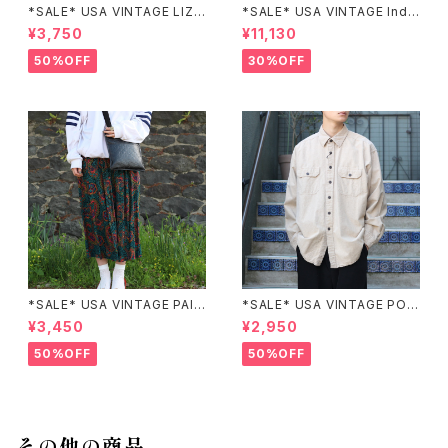
*SALE* USA VINTAGE LIZ c
*SALE* USA VINTAGE Indi
laiborne EMBROIDERY DES
go moon PATCHWORK EM
¥3,750
¥11,130
IGN NAVY ONE PIECE/アメリ
BROIDERY DESIGN JACKE
カ古着刺繍デザインネイビーワ
T/アメリカ古着パッチワーク刺
50%OFF
30%OFF
ンピース
繍ジャケット
*SALE* USA VINTAGE PAIS
*SALE* USA VINTAGE POC
LEY PATTERNED DESIGN S
KET DESIGN SHIRT/アメリカ
¥3,450
¥2,950
KIRT/アメリカ古着ペイズリー
古着ポケットデザインシャツ
柄デザインスカート
50%OFF
50%OFF