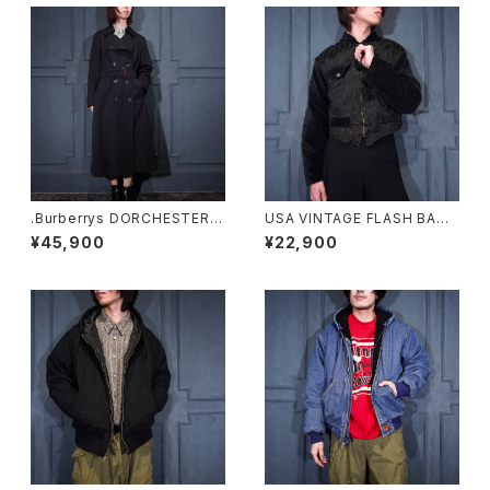
.Burberrys DORCHESTER B
USA VINTAGE FLASH BACK
URELLA WOOL BELTED TR
SHORT LENGTH EMBROID
¥45,900
¥22,900
ENCH COAT MADE IN ENGL
ERY VELOUR SWITCHED D
AND/バーバリーズウールベルテ
ESIGN ZIP BLOUSON/アメリ
ッドトレンチコート20000000
カ古着ショート丈刺繍ベロア切
75402
替デザインジップブルゾン