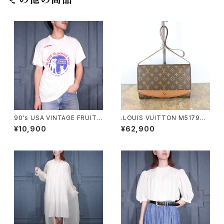
その他の商品
90's USA VINTAGE FRUIT
.LOUIS VUITTON M51798
OF THE LOOM PETS MART
MI1906 MONOGRAM PATT
¥10,900
¥62,900
BE KIND TO ANIMALS WEE
ERNED SHOULDER BAG MA
K PRINT DESIGN T SHIRT/
DE IN FRANCE/ルイヴィトンボ
90年代アメリカ古着動物に優し
ルドーモノグラム柄ショルダーバ
くしよう習慣プリントデザインT
ッグ 2000000040233
シャツ