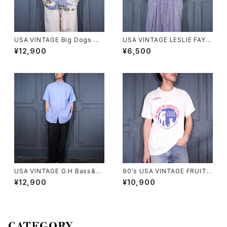
USA VINTAGE Big Dogs DO
USA VINTAGE LESLIE FAY C
G PATTERNED DESIGN HAL
OLLAR DESIGN HALF SLEE
¥12,900
¥6,500
F SLEEVE RAYON ALOHA S
VE SHIRT/アメリカ古着襟デザ
HIRT/アメリカ古着ビッグドッグ
イン半袖シャツ
スわんこ柄デザイン半袖レーヨ
ンアロハシャツ
USA VINTAGE G.H Bass&co
90's USA VINTAGE FRUIT
COTTON LINEN EASY WID
OF THE LOOM PETS MART
¥12,900
¥10,900
E PANTS/アメリカ古着コットン
BE KIND TO ANIMALS WEE
リネンイージーワイドパンツ
K PRINT DESIGN T SHIRT/
90年代アメリカ古着動物に優し
くしよう習慣プリントデザインT
シャツ
CATEGORY