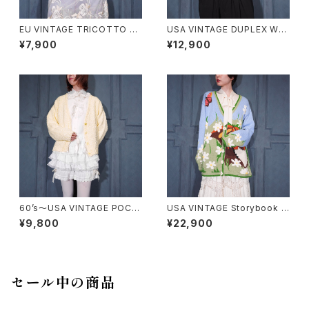
EU VINTAGE TRICOTTO C
USA VINTAGE DUPLEX WO
HINA BUTTON LACE FLARE
VEN DESIGN COTTON RAM
¥7,900
¥12,900
SLEEVE DESIGN KNIT CAR
IE KNIT/アメリカ古着織デザイ
DIGAN/ヨーロッパ古着チャイナ
ンコットンラミーニット
ボタンレースフレア袖デザイン
ニットカーディガン
60’s〜USA VINTAGE POCO
USA VINTAGE Storybook K
POCO KNIT CARDIGAN/60
nits FLOWER BUTTON EM
¥9,800
¥22,900
年代〜アメリカ古着ぽこぽこニッ
BROIDERY CAT DESIGN CO
トカーディガン
TTON RAMIE HAND KNIT C
ARDIGANアメリカ古着お花ボ
タン刺繍にゃんこデザインコット
ンラミーハンドニットカーディガ
セール中の商品
ン