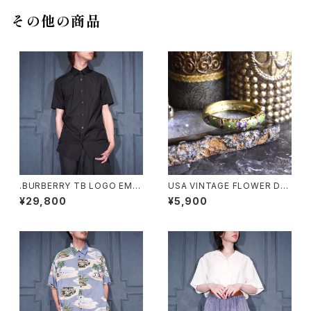
その他の商品
.BURBERRY TB LOGO EMB
USA VINTAGE FLOWER DE
ROIDERY DESIGN HALF SL
SIGN METAL BANGLE/アメリ
¥29,800
¥5,900
EEVE SHIRT/バーバリーTBロ
カ古着お花デザインメタルバン
ゴ刺繍デザイン半袖シャツ 200
グル
0000076430