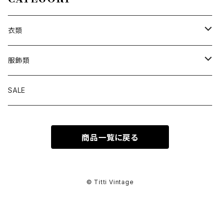
衣類
トップス
服飾類
カットソー
ボトムス
バッグ
SALE
シャツ ブラウス
パンツ
ショルダーバッグ
アウター
シューズ
商品一覧に戻る
ワンピース
スカート
ハンドバッグ
ライトアウター
スニーカー
セットアップ
巻物
カーディガン
その他ボトムス
トートバッグ
ヘビーアウター
革靴
スーツ
スカーフ
その他衣類
アクセサリー
© Titti Vintage
アンサンブル
ボストンバッグ
その他アウター
ブーツ
その他セットアップ
ストール
イヤリング
ベルト