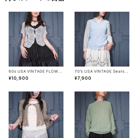
60s USA VINTAGE FLOWER
70’s USA VINTAGE Sears
DESIGN HALF SLEEVE CRO
WOVEN DESIGN KNIT VES
¥10,900
¥7,900
CHET KNIT CARDIGAN/60
T/70年代アメリカ古着シアーズ
年代アメリカ古着お花デザイン
織デザインニットベスト
半袖鍵編みニットカーディガン