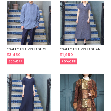
*SALE* USA VINTAGE CHE
*SALE* USA VINTAGE ANN
CK PATTERNED BAND COL
EX HALF SLEEVE FLOWER
¥3,450
¥1,950
LAR SHIRT/アメリカ古着チェッ
PATTERNED ONE PIECE/ア
ク柄バンドカラーシャツ
メリカ古着半袖花柄ワンピース
50%OFF
70%OFF