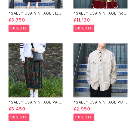
*SALE* USA VINTAGE LIZ c
*SALE* USA VINTAGE Indi
laiborne EMBROIDERY DES
go moon PATCHWORK EM
¥3,750
¥11,130
IGN NAVY ONE PIECE/アメリ
BROIDERY DESIGN JACKE
カ古着刺繍デザインネイビーワ
T/アメリカ古着パッチワーク刺
50%OFF
30%OFF
ンピース
繍ジャケット
*SALE* USA VINTAGE PAIS
*SALE* USA VINTAGE POC
LEY PATTERNED DESIGN S
KET DESIGN SHIRT/アメリカ
¥3,450
¥2,950
KIRT/アメリカ古着ペイズリー
古着ポケットデザインシャツ
柄デザインスカート
50%OFF
50%OFF