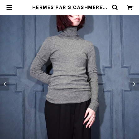
.HERMES PARIS CASHMERE10
0% HIGH NECK KNIT/エルメスカ
シミヤ100%ハイネックニット(ゴルチ
エ期) 2000000075037 | Titti V
intage