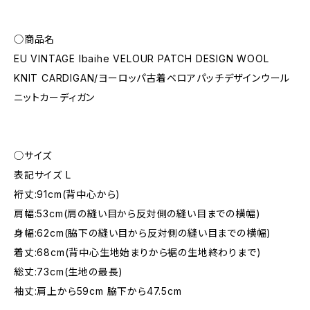
◯商品名
EU VINTAGE Ibaihe VELOUR PATCH DESIGN WOOL
KNIT CARDIGAN/ヨーロッパ古着ベロアパッチデザインウール
ニットカーディガン
◯サイズ
表記サイズ L
裄丈:91cm(背中心から)
肩幅:53cm(肩の縫い目から反対側の縫い目までの横幅)
身幅:62cm(脇下の縫い目から反対側の縫い目までの横幅)
着丈:68cm(背中心生地始まりから裾の生地終わりまで)
総丈:73cm(生地の最長)
袖丈:肩上から59cm 脇下から47.5cm