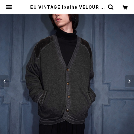
EU VINTAGE Ibaihe VELOUR P
ATCH DESIGN WOOL KNIT CA
RDIGAN/ヨーロッパ古着ベロアパッ
チデザインウールニットカーディガン
| Titti Vintage