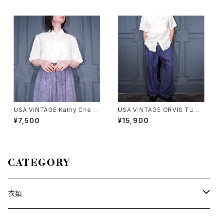
ロッパ古着お花アニマル柄デザ
インレースキャミソール
USA VINTAGE Kathy Che L
USA VINTAGE ORVIS TUCK
ACE COLLAR POCKET DESI
DESIGN LINEN100% SLACK
¥7,500
¥15,900
GN HALF SLEEVE SHIRT/ア
S PANTS/アメリカ古着タックデ
メリカ古着レース襟ポケットデザ
ザインリネン100%スラックスパ
イン半袖シャツ
ンツ
CATEGORY
衣類