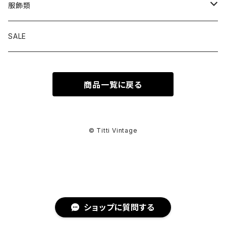
トップス
服飾類
カットソー
ボトムス
バッグ
SALE
シャツ ブラウス
パンツ
ショルダーバッグ
アウター
シューズ
商品一覧に戻る
ワンピース
スカート
ハンドバッグ
ライトアウター
スニーカー
セットアップ
巻物
カーディガン
その他ボトムス
トートバッグ
ヘビーアウター
革靴
スーツ
スカーフ
その他衣類
アクセサリー
© Titti Vintage
アンサンブル
ボストンバッグ
その他アウター
ブーツ
その他セットアップ
ストール
イヤリング
ベルト
ニット
バニティバッグ
サンダル
マフラー
ピアス
アイウェア
ショップに質問する
スウェット
クラッチバッグ
パンプス
ショール
ブレスレット
サングラス
ヘッドウェア