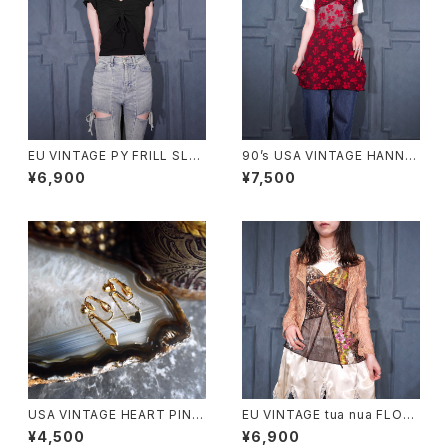
EU VINTAGE PY FRILL SLEE
90’s USA VINTAGE HANNA
VE SHARING DESIGN HALF
LINGERIE HEART PATTERN
¥6,900
¥7,500
SLEEVE TOPS MADE IN ITA
ED LACE RIBBON DESIGN L
LY/ヨーロッパ古着シャーリング
INGERIE CAMISOLE MADE I
フリル袖デザイン半袖トップス
N CANADA/90年代アメリカ古
着ハート柄レースリボンデザイ
ンランジェリーキャミソール
USA VINTAGE HEART PINS
EU VINTAGE tua nua FLOW
DESIGN EARRING/アメリカ古
ER ANIMAL PATTERNED DE
¥4,500
¥6,900
着ハートピンデザインピアス
SIGN LACE CAMISOLE/ヨー