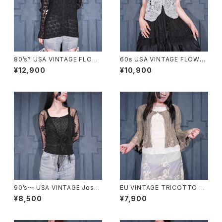
80’s? USA VINTAGE FLOW
60s USA VINTAGE FLOWER
ER SHEER DESIGN ALL LAC
DESIGN HALF SLEEVE CRO
¥12,900
¥10,900
E CARDIGAN MADE IN USA/
CHET KNIT CARDIGAN/60
80年代?アメリカ古着お花シア
年代アメリカ古着お花デザイン
ーデザイン総レースカーディガ
半袖鍵編みニットカーディガン
ン
90’s〜 USA VINTAGE Josta
EU VINTAGE TRICOTTO C
r FLOWER SHEER DESIGN A
HINA BUTTON LACE FLARE
¥8,500
¥7,900
LL LACE CARDIGAN MADE I
SLEEVE DESIGN KNIT CAR
N USA/90年代〜アメリカ古着
DIGAN/ヨーロッパ古着チャイナ
お花シアーデザイン総レースカ
ボタンレースフレア袖デザイン