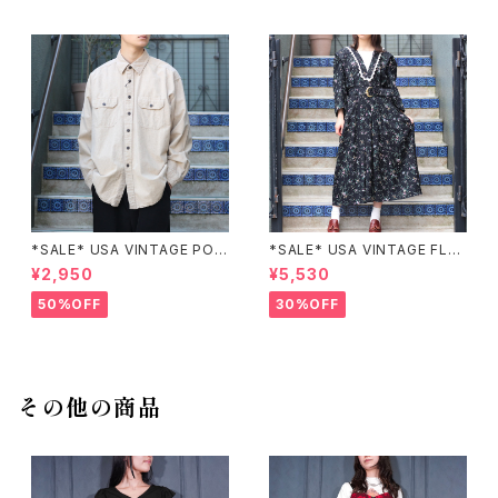
*SALE* USA VINTAGE POC
*SALE* USA VINTAGE FLO
KET DESIGN SHIRT/アメリカ
WER PATTERNED LACE CO
¥2,950
¥5,530
古着ポケットデザインシャツ
LLAR BELTED ONE PIECE/
アメリカ古着花柄レース襟ベル
50%OFF
30%OFF
テッドワンピース
その他の商品