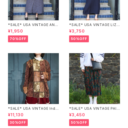
*SALE* USA VINTAGE ANN
*SALE* USA VINTAGE LIZ c
EX HALF SLEEVE FLOWER
laiborne EMBROIDERY DES
¥1,950
¥3,750
PATTERNED ONE PIECE/ア
IGN NAVY ONE PIECE/アメリ
メリカ古着半袖花柄ワンピース
カ古着刺繍デザインネイビーワ
70%OFF
50%OFF
ンピース
*SALE* USA VINTAGE Indi
*SALE* USA VINTAGE PAIS
go moon PATCHWORK EM
LEY PATTERNED DESIGN S
¥11,130
¥3,450
BROIDERY DESIGN JACKE
KIRT/アメリカ古着ペイズリー
T/アメリカ古着パッチワーク刺
柄デザインスカート
30%OFF
50%OFF
繍ジャケット