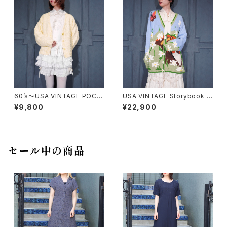
ーディガン
ニットカーディガン
60’s〜USA VINTAGE POCO
USA VINTAGE Storybook K
POCO KNIT CARDIGAN/60
nits FLOWER BUTTON EM
¥9,800
¥22,900
年代〜アメリカ古着ぽこぽこニッ
BROIDERY CAT DESIGN CO
トカーディガン
TTON RAMIE HAND KNIT C
ARDIGANアメリカ古着お花ボ
タン刺繍にゃんこデザインコット
ンラミーハンドニットカーディガ
セール中の商品
ン