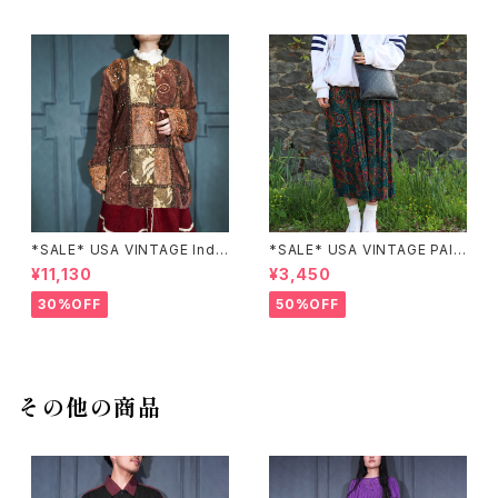
*SALE* USA VINTAGE Indi
*SALE* USA VINTAGE PAIS
go moon PATCHWORK EM
LEY PATTERNED DESIGN S
¥11,130
¥3,450
BROIDERY DESIGN JACKE
KIRT/アメリカ古着ペイズリー
T/アメリカ古着パッチワーク刺
柄デザインスカート
30%OFF
50%OFF
繍ジャケット
その他の商品