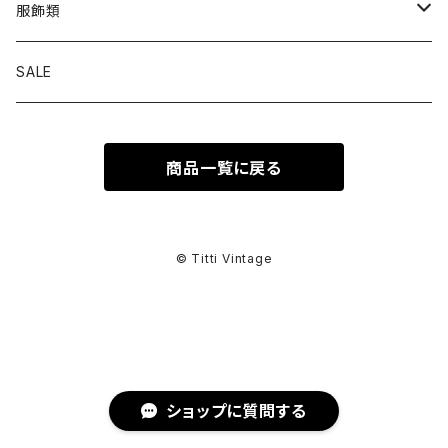
トップス
服飾類
カットソー
ボトムス
バッグ
SALE
シャツ ブラウス
パンツ
ショルダーバッグ
アウター
シューズ
商品一覧に戻る
ワンピース
スカート
ハンドバッグ
ライトアウター
スニーカー
セットアップ
巻物
カーディガン
その他ボトムス
トートバッグ
ヘビーアウター
革靴
スーツ
スカーフ
その他衣類
アクセサリー
© Titti Vintage
アンサンブル
ボストンバッグ
その他アウター
ブーツ
その他セットアップ
ストール
イヤリング
ベルト
ニット
バニティバッグ
サンダル
マフラー
ピアス
アイウェア
ショップに質問する
スウェット
クラッチバッグ
パンプス
ショール
ブレスレット
サングラス
ヘッドウェア