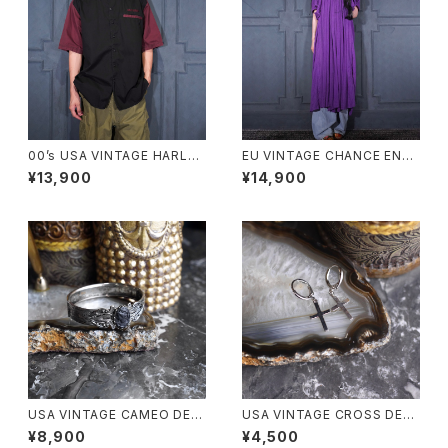
00’s USA VINTAGE HARLEY
EU VINTAGE CHANCE ENC
DAVIDSON EMBROIDERY D
OUNTERS LACE DESIGN G
¥13,900
¥14,900
ESIGN HALF SLEEVE WORK
REECE TUNIC ONE PIECE
SHIRT/00年代アメリカ古着ハ
MADE IN GREECE/ヨーロッパ
ーレーダヴィッドソン刺繍デザイ
古着レースデザインギリシャチュ
ン半袖ワークシャツ
ニックワンピース
USA VINTAGE CAMEO DESI
USA VINTAGE CROSS DESI
GN METAL BANGLE/アメリカ
GN EARRING/アメリカ古着ク
¥8,900
¥4,500
古着カメオデザインメタルバング
ロスデザインピアス