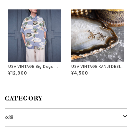
ル
USA VINTAGE Big Dogs DO
USA VINTAGE KANJI DESIG
G PATTERNED DESIGN HAL
N EARRING/アメリカ古着漢字
¥12,900
¥4,500
F SLEEVE RAYON ALOHA S
デザインピアス
HIRT/アメリカ古着ビッグドッグ
スわんこ柄デザイン半袖レーヨ
ンアロハシャツ
CATEGORY
衣類