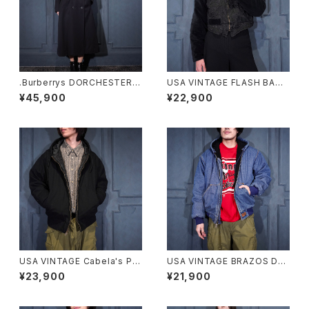
.Burberrys DORCHESTER B
USA VINTAGE FLASH BACK
URELLA WOOL BELTED TR
SHORT LENGTH EMBROID
¥45,900
¥22,900
ENCH COAT MADE IN ENGL
ERY VELOUR SWITCHED D
AND/バーバリーズウールベルテ
ESIGN ZIP BLOUSON/アメリ
ッドトレンチコート20000000
カ古着ショート丈刺繍ベロア切
75402
替デザインジップブルゾン
USA VINTAGE Cabela's PA
USA VINTAGE BRAZOS DE
DING DESIGN HOODIE ZIP
NIM HOODIE ZIP UP BLOU
¥23,900
¥21,900
UP DUCK BLOUSON/アメリ
SON/アメリカ古着デニムフーデ
カ古着中綿デザインフーディジ
ィジップアップブルゾン(アクティ
ップアップダックブルゾン
ブジャケット)