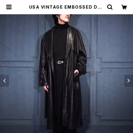
USA VINTAGE EMBOSSED DES
IGN BELTED LEATHER TRENC
H COAT/アメリカ古着エンボスデザ
インベルテッドトレンチコート | Titt
i Vintage