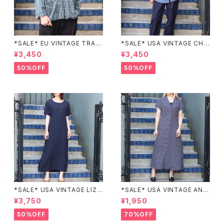
*SALE* EU VINTAGE TRADI
*SALE* USA VINTAGE CHE
TIONAL PATTERNED SLEE
CK PATTERNED BAND COL
¥3,450
¥3,450
PING SHIRT/ヨーロッパ古着ト
LAR SHIRT/アメリカ古着チェッ
ラッド柄パジャマシャツ
ク柄バンドカラーシャツ
50%OFF
50%OFF
*SALE* USA VINTAGE LIZ c
*SALE* USA VINTAGE ANN
laiborne EMBROIDERY DES
EX HALF SLEEVE FLOWER
¥3,750
¥1,950
IGN NAVY ONE PIECE/アメリ
PATTERNED ONE PIECE/ア
カ古着刺繍デザインネイビーワ
メリカ古着半袖花柄ワンピース
50%OFF
70%OFF
ンピース