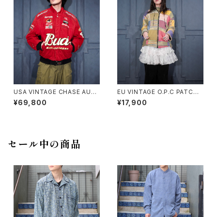
USA VINTAGE CHASE AUT
EU VINTAGE O.P.C PATCH
HENTICS JH DESIGN GROU
WORK DESIGN HOODIE BL
¥69,800
¥17,900
P JEFF HAMILTON BUDWEI
OUSON MADE IN NEPAL/ヨ
SER EMBROIDERY DESIGN
ーロッパ古着パッチワークデザ
LEATHER RACING JACKET/
インフーディブルゾン
アメリカ古着ジェフハミルトンバ
ドワイザー刺繍デザインレザー
セール中の商品
レーシングジャケット