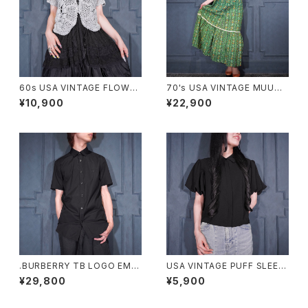
60s USA VINTAGE FLOWER
70's USA VINTAGE MUUM
DESIGN HALF SLEEVE CRO
UU FACTORY FLOWER PAT
¥10,900
¥22,900
CHET KNIT CARDIGAN/60
TERNED LACE DESIGN HA
年代アメリカ古着お花デザイン
WAIIAN DRESS ONE PIECE/
半袖鍵編みニットカーディガン
70年代アメリカ古着お花柄レー
スデザインハワイアンドレスワン
ピース
.BURBERRY TB LOGO EMB
USA VINTAGE PUFF SLEEV
ROIDERY DESIGN HALF SL
E DESIGN HALF SLEEVE SH
¥29,800
¥5,900
EEVE SHIRT/バーバリーTBロ
IRT/アメリカ古着パフスリーブ
ゴ刺繍デザイン半袖シャツ 200
デザイン半袖シャツ
0000076430