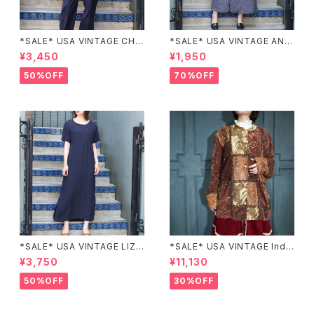
*SALE* USA VINTAGE CHE
*SALE* USA VINTAGE ANN
CK PATTERNED BAND COL
EX HALF SLEEVE FLOWER
¥3,450
¥1,950
LAR SHIRT/アメリカ古着チェッ
PATTERNED ONE PIECE/ア
ク柄バンドカラーシャツ
メリカ古着半袖花柄ワンピース
50%OFF
70%OFF
*SALE* USA VINTAGE LIZ c
*SALE* USA VINTAGE Indi
laiborne EMBROIDERY DES
go moon PATCHWORK EM
¥3,750
¥11,130
IGN NAVY ONE PIECE/アメリ
BROIDERY DESIGN JACKE
カ古着刺繍デザインネイビーワ
T/アメリカ古着パッチワーク刺
50%OFF
30%OFF
ンピース
繍ジャケット