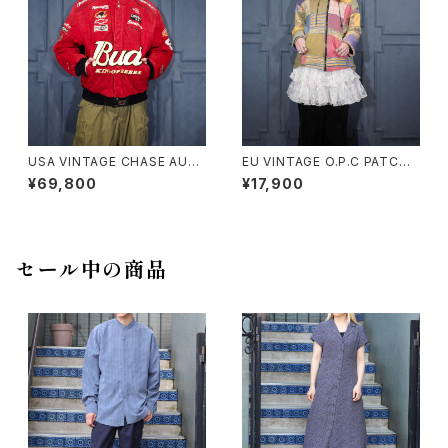
USA VINTAGE CHASE AUT
EU VINTAGE O.P.C PATCH
HENTICS JH DESIGN GROU
WORK DESIGN HOODIE BL
¥69,800
¥17,900
P JEFF HAMILTON BUDWEI
OUSON MADE IN NEPAL/ヨ
SER EMBROIDERY DESIGN
ーロッパ古着パッチワークデザ
LEATHER RACING JACKET/
インフーディブルゾン
アメリカ古着ジェフハミルトンバ
ドワイザー刺繍デザインレザー
セール中の商品
レーシングジャケット