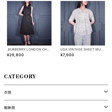
.BURBERRY LONDON CHEC
USA VINTAGE SHEET MUSI
K PATTERNED TRENCH CO
C PATTERNED OPEN COLL
¥29,800
¥7,900
AT LIKE DESIGN BELTED N
AR DESIGN HALF SLEEVE S
O SLEEVE ONE PIECE/バー
HIRT/アメリカ古着楽譜柄オー
バリーロンドンチェック柄トレン
プンカラーデザイン半袖シャツ
チコート風ベルテッドデザインノ
ースリーブワンピース 200000
CATEGORY
0076553
衣類
トップス
服飾類