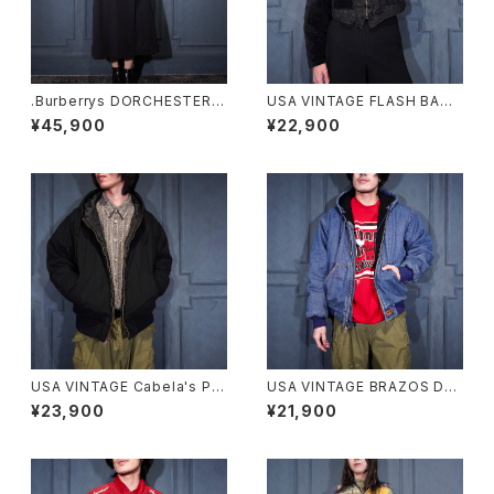
.Burberrys DORCHESTER B
USA VINTAGE FLASH BACK
URELLA WOOL BELTED TR
SHORT LENGTH EMBROID
¥45,900
¥22,900
ENCH COAT MADE IN ENGL
ERY VELOUR SWITCHED D
AND/バーバリーズウールベルテ
ESIGN ZIP BLOUSON/アメリ
ッドトレンチコート20000000
カ古着ショート丈刺繍ベロア切
75402
替デザインジップブルゾン
USA VINTAGE Cabela's PA
USA VINTAGE BRAZOS DE
DING DESIGN HOODIE ZIP
NIM HOODIE ZIP UP BLOU
¥23,900
¥21,900
UP DUCK BLOUSON/アメリ
SON/アメリカ古着デニムフーデ
カ古着中綿デザインフーディジ
ィジップアップブルゾン(アクティ
ップアップダックブルゾン
ブジャケット)