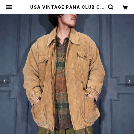
USA VINTAGE PANA CLUB CO
RDULOY HUNTING JACKET/ア
メリカ古着コーデュロイハンティング
ジャケット | Titti Vintage