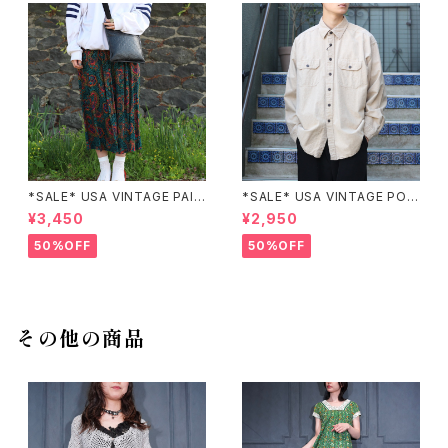
*SALE* USA VINTAGE PAIS
*SALE* USA VINTAGE POC
LEY PATTERNED DESIGN S
KET DESIGN SHIRT/アメリカ
¥3,450
¥2,950
KIRT/アメリカ古着ペイズリー
古着ポケットデザインシャツ
柄デザインスカート
50%OFF
50%OFF
その他の商品