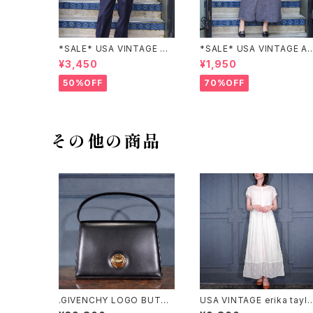
*SALE* USA VINTAGE CH
*SALE* USA VINTAGE A
ECK PATTERNED BAND C
NEX HALF SLEEVE FLOW
¥3,450
¥1,950
OLLAR SHIRT/アメリカ古着
ER PATTERNED ONE PIE
チェック柄バンドカラーシャツ
E/アメリカ古着半袖花柄ワン
50%OFF
70%OFF
ピース
その他の商品
.GIVENCHY LOGO BUTT
USA VINTAGE erika tayl
ON DESIGN LEATHER HA
r LACE DESIGN NIGHTY 