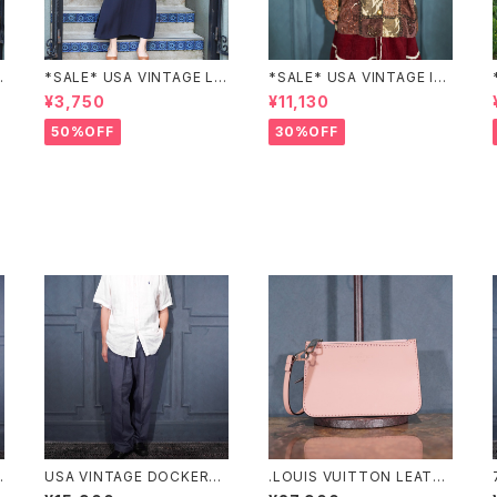
N
*SALE* USA VINTAGE LIZ
*SALE* USA VINTAGE Ind
claiborne EMBROIDERY
igo moon PATCHWORK E
¥3,750
¥11,130
C
DESIGN NAVY ONE PIEC
MBROIDERY DESIGN JAC
E/アメリカ古着刺繍デザイン
KET/アメリカ古着パッチワー
50%OFF
30%OFF
ネイビーワンピース
ク刺繍ジャケット
o
USA VINTAGE DOCKERS
.LOUIS VUITTON LEATHE
D
PREMIUM TUCK DESIGN
R PORCH/ルイヴィトンマヒ