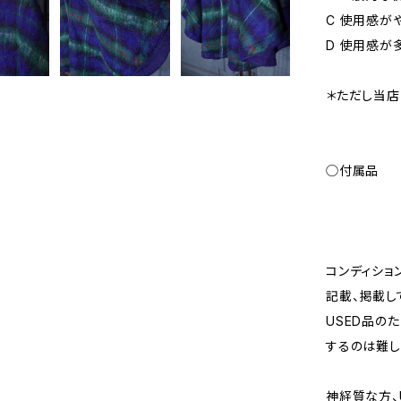
C 使用感が
D 使用感が
＊ただし当店
◯付属品
コンディショ
記載、掲載し
USED品の
するのは難し
神経質な方、