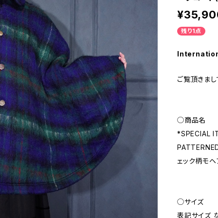
¥35,90
残り1点
Internatio
ご覧頂きまし
◯商品名
*SPECIAL 
PATTERNE
ェック柄モヘ
◯サイズ
表記サイズ 