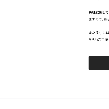
色味に関して
ますので、あ
また採寸には
ちらもご了承