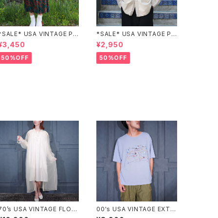
*SALE* USA VINTAGE PAI
*SALE* USA VINTAGE PO
SLEY PATTERNED DESIG
CKET DESIGN SHIRT/アメ
¥3,450
¥2,950
N SKIRT/アメリカ古着ペイズ
リカ古着ポケットデザインシャ
リー柄デザインスカート
ツ
50%OFF
50%OFF
70’s USA VINTAGE FLOW
00's USA VINTAGE EXTR
ER EMBROIDERY LACE D
A Elements PAINT DESIG