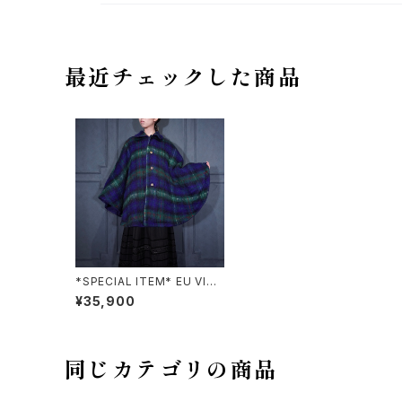
最近チェックした商品
*SPECIAL ITEM* EU VINT
AGE BOGNER MUNCHEN
¥35,900
CHECK PATTERNED MOH
AIR WOOL CAPE COAT/ヨ
ーロッパ古着チェック柄モヘ
アウールケープコート(ポンチ
ョ)
同じカテゴリの商品