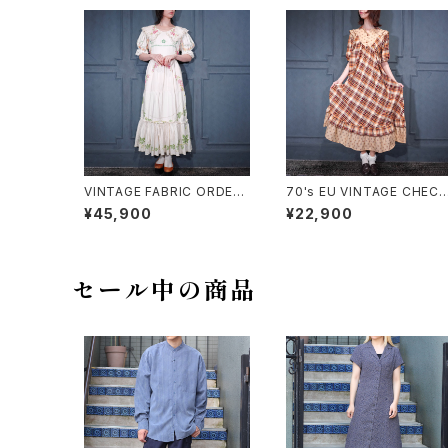
VINTAGE FABRIC ORDER
70's EU VINTAGE CHECK
MADE FLOWER EMBROID
PATTERNED FRILL DESI
¥45,900
¥22,900
ERY CROSS STITCH BAC
N HALF SLEEVE ONE PIE
K RIBBON LACE DESIGN
CE/70年代ヨーロッパ古着チ
ONE PIECE/ヴィンテージ生
ェック柄フリルデザイン半袖
地オーダーメイドお花クロス
ンピース
ステッチ刺繍バッグリボンフリ
セール中の商品
ルレースデザインワンピース