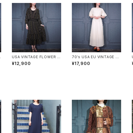
USA VINTAGE FLOWER P
70's USA EU VINTAGE HA
G
ATTERNED FRILL DESIGN
NRO BACK RIBBON LACE
¥12,900
¥17,900
ONE PIECE/アメリカ古着お
DESIGN HALF SLEEVE KN
花柄フリルデザインワンピー
IT ONE PIECE MADE IN S
ワ
ス
WITZERLAND/ヨーロッパ古
着バックリボンレースデザイ
ン半袖ニットワンピース