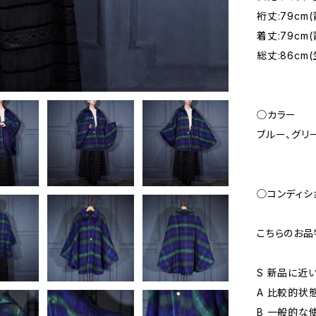
裄丈:79cm
着丈:79c
総丈:86cm
◯カラー
ブルー、グリ
◯コンディシ
こちらのお品
S 新品に近
A 比較的状
B 一般的な