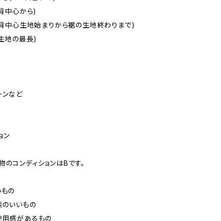
(背中心から)
m(背中心生地始まりから裾の生地終わりまで)
(生地の最長)
ーンなど
ョン
物のコンディションはBです。
いもの
態のいいもの
使用感があるもの