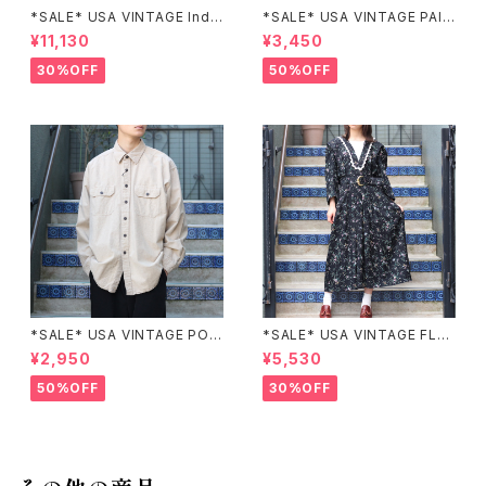
*SALE* USA VINTAGE Indi
*SALE* USA VINTAGE PAIS
go moon PATCHWORK EM
LEY PATTERNED DESIGN S
¥11,130
¥3,450
BROIDERY DESIGN JACKE
KIRT/アメリカ古着ペイズリー
T/アメリカ古着パッチワーク刺
柄デザインスカート
30%OFF
50%OFF
繍ジャケット
*SALE* USA VINTAGE POC
*SALE* USA VINTAGE FLO
KET DESIGN SHIRT/アメリカ
WER PATTERNED LACE CO
¥2,950
¥5,530
古着ポケットデザインシャツ
LLAR BELTED ONE PIECE/
アメリカ古着花柄レース襟ベル
50%OFF
30%OFF
テッドワンピース