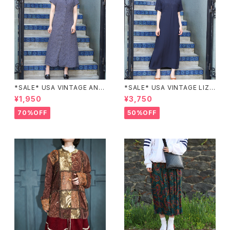
*SALE* USA VINTAGE ANN
*SALE* USA VINTAGE LIZ c
EX HALF SLEEVE FLOWER
laiborne EMBROIDERY DES
¥1,950
¥3,750
PATTERNED ONE PIECE/ア
IGN NAVY ONE PIECE/アメリ
メリカ古着半袖花柄ワンピース
カ古着刺繍デザインネイビーワ
70%OFF
50%OFF
ンピース