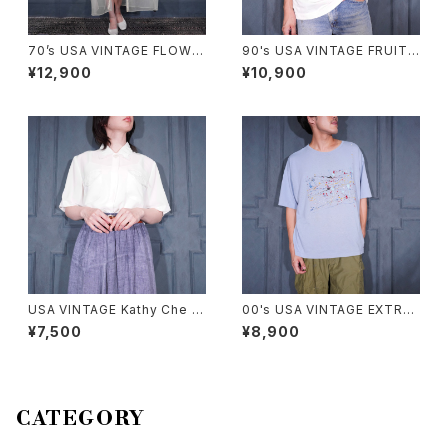
70’s USA VINTAGE FLOWE
90's USA VINTAGE FRUIT
R EMBROIDERY LACE DESI
OF THE LOOM PETS MART
¥12,900
¥10,900
GN NIGHTY DRESS COTTO
BE KIND TO ANIMALS WEE
N ONE PIECE/70年代アメリカ
K PRINT DESIGN T SHIRT/
古着お花刺繍レースデザインナ
90年代アメリカ古着動物に優し
イティドレスコットンワンピース
くしよう習慣プリントデザインT
シャツ
USA VINTAGE Kathy Che L
00's USA VINTAGE EXTRA
ACE COLLAR POCKET DESI
Elements PAINT DESIGN T
¥7,500
¥8,900
GN HALF SLEEVE SHIRT/ア
SHIRT/00年代アメリカ古着ペ
メリカ古着レース襟ポケットデザ
ンキデザインTシャツ
イン半袖シャツ
CATEGORY