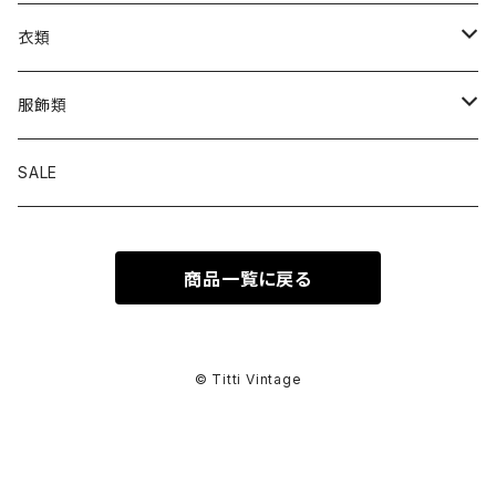
衣類
トップス
服飾類
カットソー
ボトムス
バッグ
SALE
シャツ ブラウス
パンツ
ショルダーバッグ
アウター
シューズ
商品一覧に戻る
ワンピース
スカート
ハンドバッグ
ライトアウター
スニーカー
セットアップ
巻物
カーディガン
その他ボトムス
トートバッグ
ヘビーアウター
革靴
スーツ
スカーフ
その他衣類
アクセサリー
© Titti Vintage
アンサンブル
ボストンバッグ
その他アウター
ブーツ
その他セットアップ
ストール
イヤリング
ベルト
ニット
バニティバッグ
サンダル