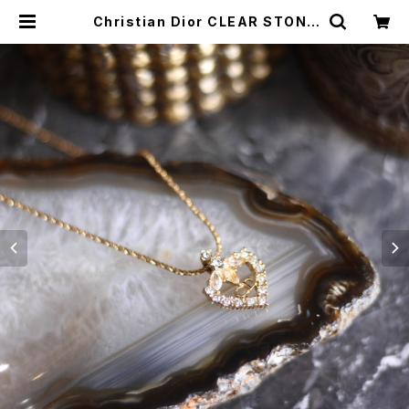
Christian Dior CLEAR STONE
HEART DESIGN NECKLACE/ク
リスチャンディオールクリアストーン
ハートデザインネックレス | Titti Vi
ntage