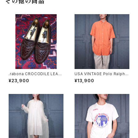
その他の商品
.rabona CROCODILE LEAT
USA VINTAGE Polo Ralph L
HER COIN LOAFER/ラボーナ
auren HORSE EMBROIDERY
¥23,900
¥13,900
クロコダイルレザーコインロー
DESIGN HALF SLEEVE BD S
ファー 2000000030708
ILK LINEN SHIRT/アメリカ古
着ポロバイラルフローレンホー
ス刺繍デザイン半袖ボタンダウ
ンシルクリネンシャツ