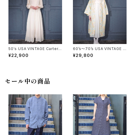
50's USA VINTAGE Carter's
60’s〜70’s USA VINTAGE F
DU PONT LACE DESIGN SH
LOWER PATTERNED LACE
¥22,900
¥29,800
EER NIGHTY DRESS GOW
COLLAR DESIGN NIGHTY D
N/50年代アメリカ古着レースデ
RESS QUILTING COAT/アメ
ザインシアーナイティドレスガウ
リカ古着花柄レース襟デザイン
ン
ナイティドレスキルティングコー
ト
セール中の商品