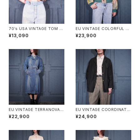
70's USA VINTAGE TOM B
EU VINTAGE COLORFUL G
OY DOT PATTRNED SHOR
RADATION DESIGN LEATHE
¥13,090
¥23,900
T LENGTH HALF SLEEVE ZI
R BLOUSON/ヨーロッパ古着
P UP SHIRT BLOUSON/70
カラフルグラデーションデザイン
年代アメリカ古着ドット柄ショー
レザーブルゾン
ト丈半袖ジップアップシャツブル
ゾン
EU VINTAGE TERRANOVA B
EU VINTAGE COORDINATE
ELTED DESIGN DENIM TRE
S BY Gil Bret DARK NAVY C
¥22,900
¥24,900
NCH COAT/ヨーロッパ古着ベ
OLOR LINEN DESIGN JACK
ルテッドデザインデニムトレンチ
ET/ヨーロッパ古着ダークネイ
コート
ビーカラーリネンデザインジャ
ケット