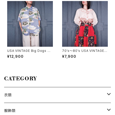
USA VINTAGE Big Dogs DO
70's～80's USA VINTAGE L
G PATTERNED DESIGN HAL
eVoy's DOT PATTERNED F
¥12,900
¥7,900
F SLEEVE RAYON ALOHA S
RILL COLLAR DESIGN SHIR
HIRT/アメリカ古着ビッグドッグ
T/70年代～80年代アメリカ古
スわんこ柄デザイン半袖レーヨ
着ドット柄フリル襟デザインシャ
ンアロハシャツ
ツ
CATEGORY
衣類
トップス
服飾類