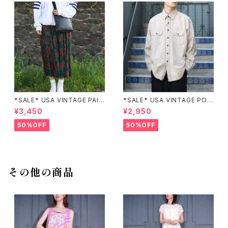
*SALE* USA VINTAGE PAIS
*SALE* USA VINTAGE POC
LEY PATTERNED DESIGN S
KET DESIGN SHIRT/アメリカ
¥3,450
¥2,950
KIRT/アメリカ古着ペイズリー
古着ポケットデザインシャツ
柄デザインスカート
50%OFF
50%OFF
その他の商品