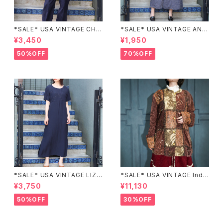
*SALE* USA VINTAGE CHE
*SALE* USA VINTAGE ANN
CK PATTERNED BAND COL
EX HALF SLEEVE FLOWER
¥3,450
¥1,950
LAR SHIRT/アメリカ古着チェッ
PATTERNED ONE PIECE/ア
ク柄バンドカラーシャツ
メリカ古着半袖花柄ワンピース
50%OFF
70%OFF
*SALE* USA VINTAGE LIZ c
*SALE* USA VINTAGE Indi
laiborne EMBROIDERY DES
go moon PATCHWORK EM
¥3,750
¥11,130
IGN NAVY ONE PIECE/アメリ
BROIDERY DESIGN JACKE
カ古着刺繍デザインネイビーワ
T/アメリカ古着パッチワーク刺
50%OFF
30%OFF
ンピース
繍ジャケット