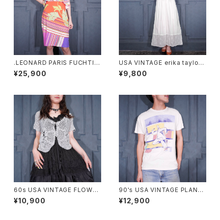
.LEONARD PARIS FUCHTIA
USA VINTAGE erika taylor
FLOWER PATTERNED NO S
LACE DESIGN NIGHTY DRE
¥25,900
¥9,800
LEEVE DOCKING ONE PIEC
SS COTTON ONE PIECE/ア
E MADE IN ITALY/レオナール
メリカ古着レースデザインナイ
お花柄ノースリーブドッキングワ
ティドレスコットンワンピース
ンピース2000000074405
60s USA VINTAGE FLOWER
90's USA VINTAGE PLAN-9
DESIGN HALF SLEEVE CRO
ART PRINT DESIGN T SHIR
¥10,900
¥12,900
CHET KNIT CARDIGAN/60
T/90年代アメリカ古着アートプ
年代アメリカ古着お花デザイン
リントデザインTシャツ
半袖鍵編みニットカーディガン