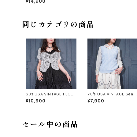
¥14,900
EMBROIDERY DESIGN W
OOL KNIT CARDIGAN/60
年代〜70年代アメリカ古着パ
ールボタンお花刺繍デザイン
ウールニットカーディガン
同じカテゴリの商品
60s USA VINTAGE FLOW
70’s USA VINTAGE Sear
ER DESIGN HALF SLEEVE
WOVEN DESIGN KNIT VE
¥10,900
¥7,900
CROCHET KNIT CARDIGA
ST/70年代アメリカ古着シア
N/60年代アメリカ古着お花デ
ーズ織デザインニットベスト
ザイン半袖鍵編みニットカー
ディガン
セール中の商品