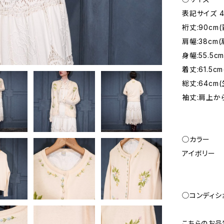
表記サイズ 4
裄丈:90cm
肩幅:38c
身幅:55.
着丈:61.
総丈:64cm
袖丈:肩上から
◯カラー
アイボリー
◯コンディシ
こちらのお品