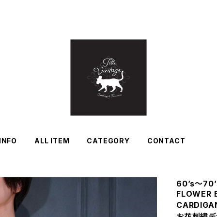
INFO
ALL ITEM
CATEGORY
CONTACT
60’s〜70’
FLOWER 
CARDIG
お花刺繍デ