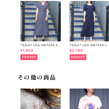
*SALE* USA VINTAGE AN
*SALE* USA VINTAGE LI
NEX HALF SLEEVE FLOW
claiborne EMBROIDERY
¥1,950
¥3,750
ER PATTERNED ONE PIEC
DESIGN NAVY ONE PIEC
E/アメリカ古着半袖花柄ワン
E/アメリカ古着刺繍デザイン
70%OFF
50%OFF
ピース
ネイビーワンピース
その他の商品