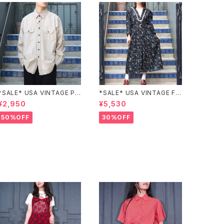
*SALE* USA VINTAGE PO
*SALE* USA VINTAGE FL
CKET DESIGN SHIRT/アメ
OWER PATTERNED LACE
¥2,950
¥5,530
リカ古着ポケットデザインシャ
COLLAR BELTED ONE PIE
ツ
CE/アメリカ古着花柄レース
50%OFF
30%OFF
襟ベルテッドワンピース