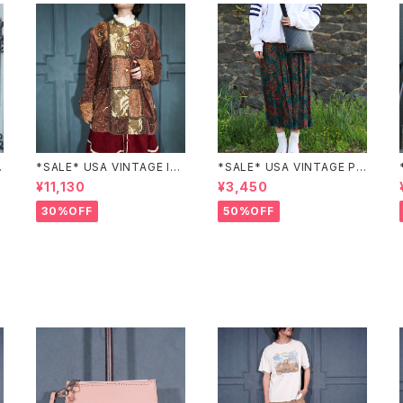
Z
*SALE* USA VINTAGE Ind
*SALE* USA VINTAGE PAI
igo moon PATCHWORK E
SLEY PATTERNED DESIG
¥11,130
¥3,450
MBROIDERY DESIGN JAC
N SKIRT/アメリカ古着ペイズ
KET/アメリカ古着パッチワー
リー柄デザインスカート
30%OFF
50%OFF
ク刺繍ジャケット