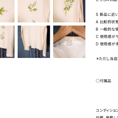
S 新品に近
A 比較的状
B 一般的な
C 使用感が
D 使用感が
＊ただし当店
◯付属品
コンディショ
記載、掲載し