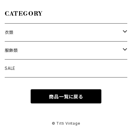
刺繍リネン半袖ボタンダウンシ
ャツ
CATEGORY
衣類
トップス
服飾類
カットソー
ボトムス
バッグ
SALE
シャツ ブラウス
パンツ
ショルダーバッグ
アウター
シューズ
商品一覧に戻る
ワンピース
スカート
ハンドバッグ
ライトアウター
スニーカー
セットアップ
巻物
カーディガン
その他ボトムス
トートバッグ
ヘビーアウター
革靴
スーツ
スカーフ
その他衣類
アクセサリー
© Titti Vintage