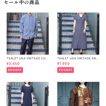
セール中の商品
レーシングジャケット
*SALE* USA VINTAGE CHE
*SALE* USA VINTAGE ANN
CK PATTERNED BAND COL
EX HALF SLEEVE FLOWER
¥3,450
¥1,950
LAR SHIRT/アメリカ古着チェッ
PATTERNED ONE PIECE/ア
ク柄バンドカラーシャツ
メリカ古着半袖花柄ワンピース
50%OFF
70%OFF