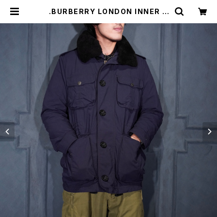
.BURBERRY LONDON INNER Q
UILTING DOWN MILITALY JAC
KET/バーバリーロンドンインナーキ
ルティングダウンミリタリージャケッ
ト 2000000073606 | Titti Vin
tage