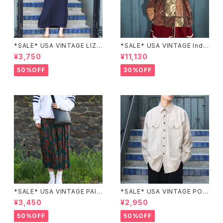
*SALE* USA VINTAGE LIZ c
*SALE* USA VINTAGE Indi
laiborne EMBROIDERY DES
go moon PATCHWORK EM
¥3,750
¥11,130
IGN NAVY ONE PIECE/アメリ
BROIDERY DESIGN JACKE
カ古着刺繍デザインネイビーワ
T/アメリカ古着パッチワーク刺
50%OFF
30%OFF
ンピース
繍ジャケット
*SALE* USA VINTAGE PAIS
*SALE* USA VINTAGE POC
LEY PATTERNED DESIGN S
KET DESIGN SHIRT/アメリカ
¥3,450
¥2,950
KIRT/アメリカ古着ペイズリー
古着ポケットデザインシャツ
柄デザインスカート
50%OFF
50%OFF