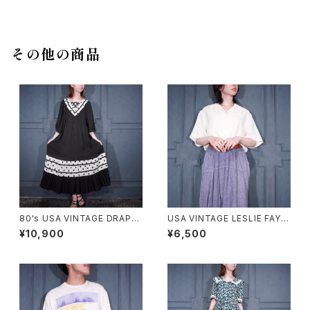
その他の商品
80's USA VINTAGE DRAP
USA VINTAGE LESLIE FAY C
E'S&DAMON'S DOT PATTE
OLLAR DESIGN HALF SLEE
¥10,900
¥6,500
RNED DESIGN HALF SLEEV
VE SHIRT/アメリカ古着襟デザ
E ONE PIECE/80年代アメリカ
イン半袖シャツ
古着ドット柄デザイン半袖ワンピ
ース