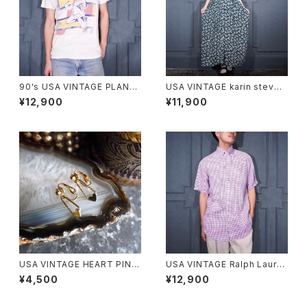
90's USA VINTAGE PLAN-9
USA VINTAGE karin steven
ART PRINT DESIGN T SHIR
s FLOWER PATTERNED BIG
¥12,900
¥11,900
T/90年代アメリカ古着アートプ
LACE COLLAR DESIGN HAL
リントデザインTシャツ
F SLEEVE ONE PIECE/アメリ
カ古着お花柄ビッグレースデザ
イン半袖ワンピース
USA VINTAGE HEART PINS
USA VINTAGE Ralph Laure
DESIGN EARRING/アメリカ古
n CHECK PATTERNED HOR
¥4,500
¥12,900
着ハートピンデザインピアス
SE EMBROIDERY LINEN HA
LF BD SHIRT/アメリカ古着ラ
ルフローレンチェック柄ホース