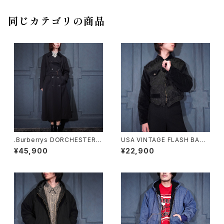
リタリージャケット 20000000
73606
同じカテゴリの商品
.Burberrys DORCHESTER B
USA VINTAGE FLASH BACK
URELLA WOOL BELTED TR
SHORT LENGTH EMBROID
¥45,900
¥22,900
ENCH COAT MADE IN ENGL
ERY VELOUR SWITCHED D
AND/バーバリーズウールベルテ
ESIGN ZIP BLOUSON/アメリ
ッドトレンチコート20000000
カ古着ショート丈刺繍ベロア切
75402
替デザインジップブルゾン