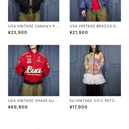
USA VINTAGE Cabela's PA
USA VINTAGE BRAZOS DE
DING DESIGN HOODIE ZIP
NIM HOODIE ZIP UP BLOU
¥23,900
¥21,900
UP DUCK BLOUSON/アメリ
SON/アメリカ古着デニムフーデ
カ古着中綿デザインフーディジ
ィジップアップブルゾン(アクティ
ップアップダックブルゾン
ブジャケット)
USA VINTAGE CHASE AUT
EU VINTAGE O.P.C PATCH
HENTICS JH DESIGN GROU
WORK DESIGN HOODIE BL
¥69,800
¥17,900
P JEFF HAMILTON BUDWEI
OUSON MADE IN NEPAL/ヨ
SER EMBROIDERY DESIGN
ーロッパ古着パッチワークデザ
LEATHER RACING JACKET/
インフーディブルゾン
アメリカ古着ジェフハミルトンバ
ドワイザー刺繍デザインレザー