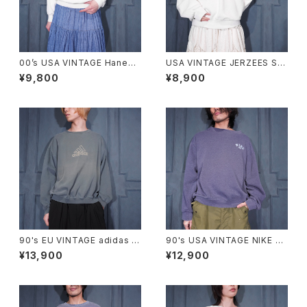
00’s USA VINTAGE Hanes
USA VINTAGE JERZEES SU
COMFORT BLEND CAT PRI
PER SWEATS LACE FRILL D
¥9,800
¥8,900
NT DESIGN SWEAT SHIRT/
ESIGN SWEAT SHIRT/アメリ
00年代アメリカ古着にゃんこプ
カ古着レースフリルデザインス
リントデザインスウェット
ウェット
90's EU VINTAGE adidas L
90's USA VINTAGE NIKE L
OGO EMBROIDERY FADED
OGO EMBROIDERY FADED
¥13,900
¥12,900
DESIGN SWEAT SHIRT MA
DESIGN SWEAT SHIRT/90
DE IN GREECE/90年代ヨーロ
年代アメリカ古着ナイキロゴ刺
ッパ古着アディダスロゴ刺繍フェ
繍フェードデザインスウェット
ードデザインスウェット