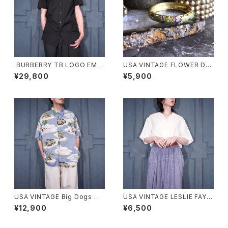
.BURBERRY TB LOGO EMB
USA VINTAGE FLOWER DE
ROIDERY DESIGN HALF SL
SIGN METAL BANGLE/アメリ
¥29,800
¥5,900
EEVE SHIRT/バーバリーTBロ
カ古着お花デザインメタルバン
ゴ刺繍デザイン半袖シャツ 200
グル
0000076430
USA VINTAGE Big Dogs DO
USA VINTAGE LESLIE FAY C
G PATTERNED DESIGN HAL
OLLAR DESIGN HALF SLEE
¥12,900
¥6,500
F SLEEVE RAYON ALOHA S
VE SHIRT/アメリカ古着襟デザ
HIRT/アメリカ古着ビッグドッグ
イン半袖シャツ
スわんこ柄デザイン半袖レーヨ