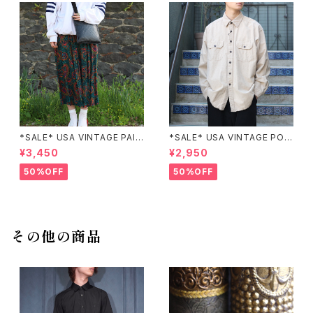
*SALE* USA VINTAGE PAIS
*SALE* USA VINTAGE POC
LEY PATTERNED DESIGN S
KET DESIGN SHIRT/アメリカ
¥3,450
¥2,950
KIRT/アメリカ古着ペイズリー
古着ポケットデザインシャツ
柄デザインスカート
50%OFF
50%OFF
その他の商品