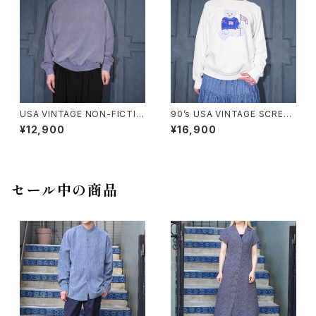
USA VINTAGE NON-FICTIO
90’s USA VINTAGE SCREEN
N CANADIAN CLASSIC FAD
STARS PEPSI BEAR DOUBL
¥12,900
¥16,900
ED DESIGN PLANE SWEAT
E SIDED PRINT DESIGN SW
SHIRT/アメリカ古着フェードデ
EAT SHIRT/90年代アメリカ古
ザインプレーンスウェット
着ペプシベアー両面プリントデ
ザインスウェット
セール中の商品