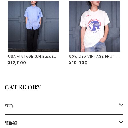
ンアロハシャツ
USA VINTAGE G.H Bass&co
90's USA VINTAGE FRUIT
COTTON LINEN EASY WID
OF THE LOOM PETS MART
¥12,900
¥10,900
E PANTS/アメリカ古着コットン
BE KIND TO ANIMALS WEE
リネンイージーワイドパンツ
K PRINT DESIGN T SHIRT/
90年代アメリカ古着動物に優し
くしよう習慣プリントデザインT
シャツ
CATEGORY
衣類
トップス
服飾類