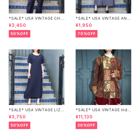
*SALE* USA VINTAGE CHE
*SALE* USA VINTAGE ANN
CK PATTERNED BAND COL
EX HALF SLEEVE FLOWER
¥3,450
¥1,950
LAR SHIRT/アメリカ古着チェッ
PATTERNED ONE PIECE/ア
ク柄バンドカラーシャツ
メリカ古着半袖花柄ワンピース
50%OFF
70%OFF
*SALE* USA VINTAGE LIZ c
*SALE* USA VINTAGE Indi
laiborne EMBROIDERY DES
go moon PATCHWORK EM
¥3,750
¥11,130
IGN NAVY ONE PIECE/アメリ
BROIDERY DESIGN JACKE
カ古着刺繍デザインネイビーワ
T/アメリカ古着パッチワーク刺
50%OFF
30%OFF
ンピース
繍ジャケット