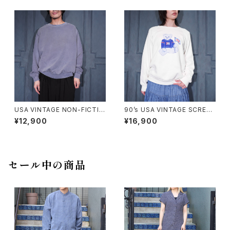
ッパ古着アディダスロゴ刺繍フェ
繍フェードデザインスウェット
ードデザインスウェット
USA VINTAGE NON-FICTIO
90’s USA VINTAGE SCREEN
N CANADIAN CLASSIC FAD
STARS PEPSI BEAR DOUBL
¥12,900
¥16,900
ED DESIGN PLANE SWEAT
E SIDED PRINT DESIGN SW
SHIRT/アメリカ古着フェードデ
EAT SHIRT/90年代アメリカ古
ザインプレーンスウェット
着ペプシベアー両面プリントデ
ザインスウェット
セール中の商品