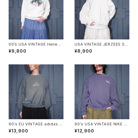
00’s USA VINTAGE Hanes
USA VINTAGE JERZEES SU
COMFORT BLEND CAT PRI
PER SWEATS LACE FRILL D
¥9,800
¥8,900
NT DESIGN SWEAT SHIRT/
ESIGN SWEAT SHIRT/アメリ
00年代アメリカ古着にゃんこプ
カ古着レースフリルデザインス
リントデザインスウェット
ウェット
90's EU VINTAGE adidas L
90's USA VINTAGE NIKE L
OGO EMBROIDERY FADED
OGO EMBROIDERY FADED
¥13,900
¥12,900
DESIGN SWEAT SHIRT MA
DESIGN SWEAT SHIRT/90
DE IN GREECE/90年代ヨーロ
年代アメリカ古着ナイキロゴ刺