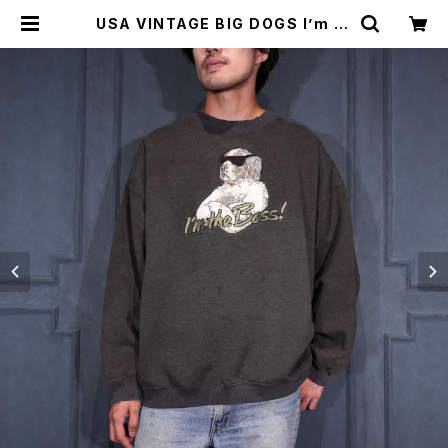
USA VINTAGE BIG DOGS I’m th
e Boss! DOG EMBROIDERY FA
DED DESIGN SWEAT SHIRT/ア
メリカ古着ビッグドッグスわんこ刺繍
フェードデザインスウェット | Titti V
intage