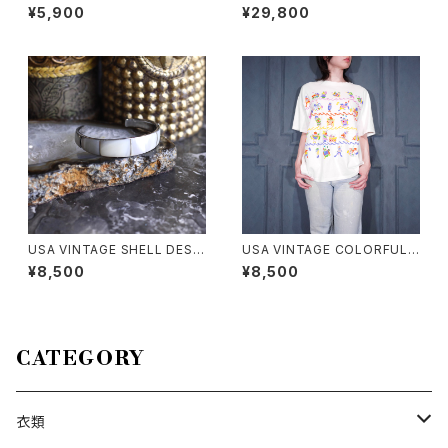
SIGN METAL BANGLE/アメリ
K PATTERNED TRENCH CO
¥5,900
¥29,800
カ古着お花デザインメタルバン
AT LIKE DESIGN BELTED N
グル
O SLEEVE ONE PIECE/バー
バリーロンドンチェック柄トレン
チコート風ベルテッドデザインノ
ースリーブワンピース 200000
0076553
USA VINTAGE SHELL DESI
USA VINTAGE COLORFUL F
GN BANGLE/アメリカ古着シェ
UNNY FISH PRINT DESIGN
¥8,500
¥8,500
ルデザインバングル
T SHIRT/アメリカ古着カラフル
ファニーフィッシュプリントデザ
インTシャツ
CATEGORY
衣類