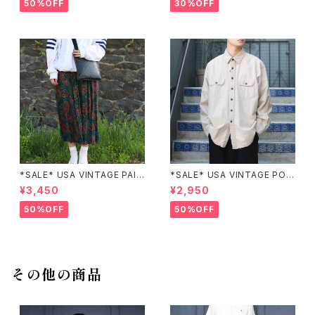
カ古着刺繍デザインネイビーワ
T/アメリカ古着パッチワーク刺
50%OFF
30%OFF
ンピース
繍ジャケット
*SALE* USA VINTAGE PAIS
*SALE* USA VINTAGE POC
LEY PATTERNED DESIGN S
KET DESIGN SHIRT/アメリカ
¥3,450
¥2,950
KIRT/アメリカ古着ペイズリー
古着ポケットデザインシャツ
柄デザインスカート
50%OFF
50%OFF
その他の商品