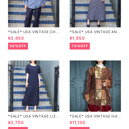
*SALE* USA VINTAGE CHE
*SALE* USA VINTAGE ANN
CK PATTERNED BAND COL
EX HALF SLEEVE FLOWER
¥3,450
¥1,950
LAR SHIRT/アメリカ古着チェッ
PATTERNED ONE PIECE/ア
ク柄バンドカラーシャツ
メリカ古着半袖花柄ワンピース
50%OFF
70%OFF
*SALE* USA VINTAGE LIZ c
*SALE* USA VINTAGE Indi
laiborne EMBROIDERY DES
go moon PATCHWORK EM
¥3,750
¥11,130
IGN NAVY ONE PIECE/アメリ
BROIDERY DESIGN JACKE