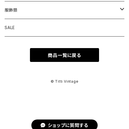
トップス
服飾類
カットソー
ボトムス
バッグ
SALE
シャツ ブラウス
パンツ
ショルダーバッグ
アウター
シューズ
商品一覧に戻る
ワンピース
スカート
ハンドバッグ
ライトアウター
スニーカー
セットアップ
巻物
カーディガン
その他ボトムス
トートバッグ
ヘビーアウター
革靴
スーツ
スカーフ
その他衣類
アクセサリー
© Titti Vintage
アンサンブル
ボストンバッグ
その他アウター
ブーツ
その他セットアップ
ストール
イヤリング
ベルト
ニット
バニティバッグ
サンダル
マフラー
ピアス
アイウェア
ショップに質問する
スウェット
クラッチバッグ
パンプス
ショール