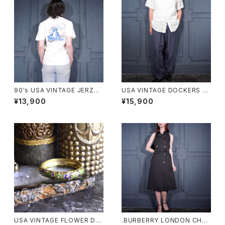
90's USA VINTAGE JERZEE
USA VINTAGE DOCKERS P
S CAPCOM MEGA MAN PRI
REMIUM TUCK DESIGN LIN
¥13,900
¥15,900
NT DESIGN T SHIRT/90年
EN WIDE SLACKS PANTS/ア
代アメリカ古着カプコンロックマ
メリカ古着ドッカーズプレミアム
ンプリントデザインTシャツ
タックデザインリネンワイドスラ
ックスパンツ
USA VINTAGE FLOWER DE
.BURBERRY LONDON CHEC