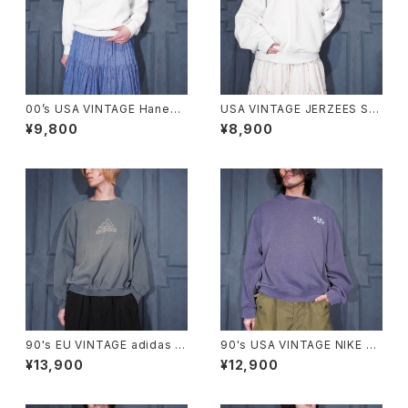
00’s USA VINTAGE Hanes
USA VINTAGE JERZEES SU
COMFORT BLEND CAT PRI
PER SWEATS LACE FRILL D
¥9,800
¥8,900
NT DESIGN SWEAT SHIRT/
ESIGN SWEAT SHIRT/アメリ
00年代アメリカ古着にゃんこプ
カ古着レースフリルデザインス
リントデザインスウェット
ウェット
90's EU VINTAGE adidas L
90's USA VINTAGE NIKE L
OGO EMBROIDERY FADED
OGO EMBROIDERY FADED
¥13,900
¥12,900
DESIGN SWEAT SHIRT MA
DESIGN SWEAT SHIRT/90
DE IN GREECE/90年代ヨーロ
年代アメリカ古着ナイキロゴ刺
ッパ古着アディダスロゴ刺繍フェ
繍フェードデザインスウェット