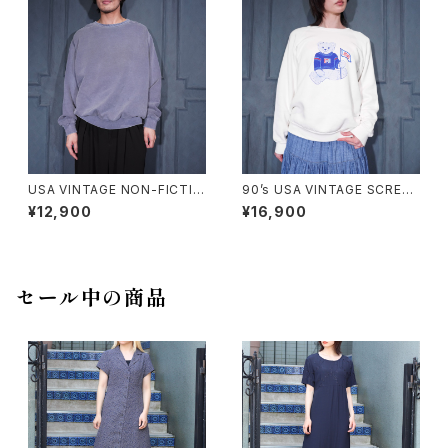
ードデザインスウェット
USA VINTAGE NON-FICTIO
90’s USA VINTAGE SCREEN
N CANADIAN CLASSIC FAD
STARS PEPSI BEAR DOUBL
¥12,900
¥16,900
ED DESIGN PLANE SWEAT
E SIDED PRINT DESIGN SW
SHIRT/アメリカ古着フェードデ
EAT SHIRT/90年代アメリカ古
ザインプレーンスウェット
着ペプシベアー両面プリントデ
ザインスウェット
セール中の商品