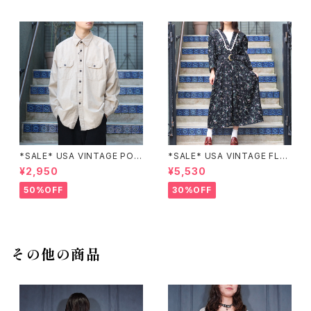
*SALE* USA VINTAGE POC
*SALE* USA VINTAGE FLO
KET DESIGN SHIRT/アメリカ
WER PATTERNED LACE CO
¥2,950
¥5,530
古着ポケットデザインシャツ
LLAR BELTED ONE PIECE/
アメリカ古着花柄レース襟ベル
50%OFF
30%OFF
テッドワンピース
その他の商品