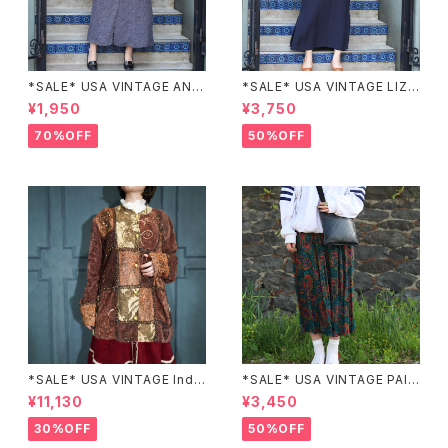
*SALE* USA VINTAGE ANN
*SALE* USA VINTAGE LIZ c
EX HALF SLEEVE FLOWER
laiborne EMBROIDERY DES
¥1,950
¥3,750
PATTERNED ONE PIECE/ア
IGN NAVY ONE PIECE/アメリ
メリカ古着半袖花柄ワンピース
カ古着刺繍デザインネイビーワ
70%OFF
50%OFF
ンピース
*SALE* USA VINTAGE Indi
*SALE* USA VINTAGE PAIS
go moon PATCHWORK EM
LEY PATTERNED DESIGN S
¥11,130
¥3,450
BROIDERY DESIGN JACKE
KIRT/アメリカ古着ペイズリー
T/アメリカ古着パッチワーク刺
柄デザインスカート
30%OFF
50%OFF
繍ジャケット