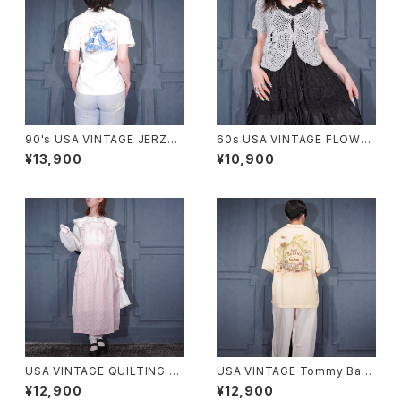
90's USA VINTAGE JERZEE
60s USA VINTAGE FLOWER
S CAPCOM MEGA MAN PRI
DESIGN HALF SLEEVE CRO
¥13,900
¥10,900
NT DESIGN T SHIRT/90年
CHET KNIT CARDIGAN/60
代アメリカ古着カプコンロックマ
年代アメリカ古着お花デザイン
ンプリントデザインTシャツ
半袖鍵編みニットカーディガン
USA VINTAGE QUILTING FR
USA VINTAGE Tommy Baha
ILL DUCK DESIGN APRON
ma EMBROIDERY DESIGN
¥12,900
¥12,900
ONE PIECE/アメリカ古着キル
OPEN COLLAR HALF SLEEV