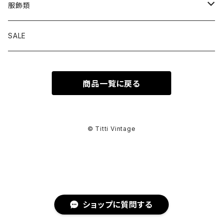
トップス
服飾類
カットソー
ボトムス
バッグ
SALE
シャツ ブラウス
パンツ
ショルダーバッグ
アウター
シューズ
商品一覧に戻る
ワンピース
スカート
ハンドバッグ
ライトアウター
スニーカー
セットアップ
巻物
カーディガン
その他ボトムス
トートバッグ
ヘビーアウター
革靴
スーツ
スカーフ
その他衣類
アクセサリー
© Titti Vintage
アンサンブル
ボストンバッグ
その他アウター
ブーツ
その他セットアップ
ストール
イヤリング
ベルト
ニット
バニティバッグ
サンダル
マフラー
ピアス
アイウェア
ショップに質問する
スウェット
クラッチバッグ
パンプス
ショール
ブレスレット
サングラス
ヘッドウェア