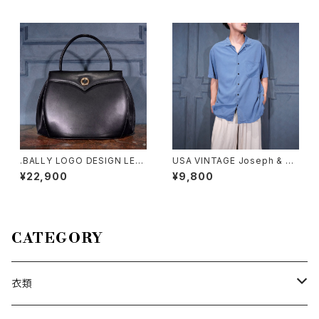
ティングフリルあひるデザインエ
E SILK SHIRT/アメリカ古着ト
プロンワンピース
ミーバハマ刺繍デザインオープ
ンカラー半袖シルクシャツ
.BALLY LOGO DESIGN LEA
USA VINTAGE Joseph & Fe
THER HAND BAG/バリーロゴ
iss OPEN COLLAR HALF SL
¥22,900
¥9,800
デザインレザーハンドバッグ 20
EEVE SILK SHIRT/アメリカ古
00000076508
着オープンカラー半袖シルクシ
ャツ
CATEGORY
衣類