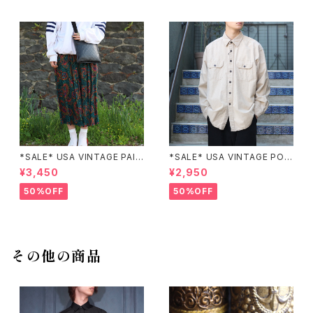
*SALE* USA VINTAGE PAIS
*SALE* USA VINTAGE POC
LEY PATTERNED DESIGN S
KET DESIGN SHIRT/アメリカ
¥3,450
¥2,950
KIRT/アメリカ古着ペイズリー
古着ポケットデザインシャツ
柄デザインスカート
50%OFF
50%OFF
その他の商品