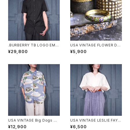
.BURBERRY TB LOGO EMB
USA VINTAGE FLOWER DE
ROIDERY DESIGN HALF SL
SIGN METAL BANGLE/アメリ
¥29,800
¥5,900
EEVE SHIRT/バーバリーTBロ
カ古着お花デザインメタルバン
ゴ刺繍デザイン半袖シャツ 200
グル
0000076430
USA VINTAGE Big Dogs DO
USA VINTAGE LESLIE FAY C
G PATTERNED DESIGN HAL
OLLAR DESIGN HALF SLEE
¥12,900
¥6,500
F SLEEVE RAYON ALOHA S
VE SHIRT/アメリカ古着襟デザ