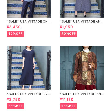
*SALE* USA VINTAGE CHE
*SALE* USA VINTAGE ANN
CK PATTERNED BAND COL
EX HALF SLEEVE FLOWER
¥3,450
¥1,950
LAR SHIRT/アメリカ古着チェッ
PATTERNED ONE PIECE/ア
ク柄バンドカラーシャツ
メリカ古着半袖花柄ワンピース
50%OFF
70%OFF
*SALE* USA VINTAGE LIZ c
*SALE* USA VINTAGE Indi
laiborne EMBROIDERY DES
go moon PATCHWORK EM
¥3,750
¥11,130
IGN NAVY ONE PIECE/アメリ
BROIDERY DESIGN JACKE
カ古着刺繍デザインネイビーワ
T/アメリカ古着パッチワーク刺
50%OFF
30%OFF
ンピース
繍ジャケット