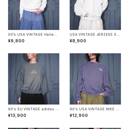
00’s USA VINTAGE Hanes
USA VINTAGE JERZEES SU
COMFORT BLEND CAT PRI
PER SWEATS LACE FRILL D
¥9,800
¥8,900
NT DESIGN SWEAT SHIRT/
ESIGN SWEAT SHIRT/アメリ
00年代アメリカ古着にゃんこプ
カ古着レースフリルデザインス
リントデザインスウェット
ウェット
90's EU VINTAGE adidas L
90's USA VINTAGE NIKE L
OGO EMBROIDERY FADED
OGO EMBROIDERY FADED
¥13,900
¥12,900
DESIGN SWEAT SHIRT MA
DESIGN SWEAT SHIRT/90
DE IN GREECE/90年代ヨーロ
年代アメリカ古着ナイキロゴ刺
ッパ古着アディダスロゴ刺繍フェ
繍フェードデザインスウェット