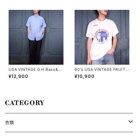
HIRT/アメリカ古着ビッグドッグ
イン半袖シャツ
スわんこ柄デザイン半袖レーヨ
ンアロハシャツ
USA VINTAGE G.H Bass&co
90's USA VINTAGE FRUIT
COTTON LINEN EASY WID
OF THE LOOM PETS MART
¥12,900
¥10,900
E PANTS/アメリカ古着コットン
BE KIND TO ANIMALS WEE
リネンイージーワイドパンツ
K PRINT DESIGN T SHIRT/
90年代アメリカ古着動物に優し
くしよう習慣プリントデザインT
シャツ
CATEGORY
衣類