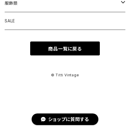
トップス
服飾類
カットソー
ボトムス
バッグ
SALE
シャツ ブラウス
パンツ
ショルダーバッグ
アウター
シューズ
商品一覧に戻る
ワンピース
スカート
ハンドバッグ
ライトアウター
スニーカー
セットアップ
巻物
カーディガン
その他ボトムス
トートバッグ
ヘビーアウター
革靴
スーツ
スカーフ
その他衣類
アクセサリー
© Titti Vintage
アンサンブル
ボストンバッグ
その他アウター
ブーツ
その他セットアップ
ストール
イヤリング
ベルト
ニット
バニティバッグ
サンダル
マフラー
ピアス
アイウェア
ショップに質問する
スウェット
クラッチバッグ
パンプス
ショール
ブレスレット
サングラス
ヘッドウェア