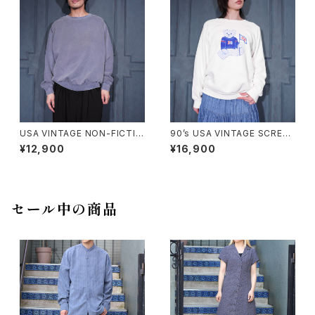
ードデザインスウェット
USA VINTAGE NON-FICTIO
90’s USA VINTAGE SCREEN
N CANADIAN CLASSIC FAD
STARS PEPSI BEAR DOUBL
¥12,900
¥16,900
ED DESIGN PLANE SWEAT
E SIDED PRINT DESIGN SW
SHIRT/アメリカ古着フェードデ
EAT SHIRT/90年代アメリカ古
ザインプレーンスウェット
着ペプシベアー両面プリントデ
ザインスウェット
セール中の商品