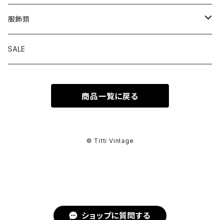
トップス
服飾類
カットソー
ボトムス
バッグ
SALE
シャツ ブラウス
パンツ
ショルダーバッグ
アウター
シューズ
商品一覧に戻る
ワンピース
スカート
ハンドバッグ
ライトアウター
スニーカー
セットアップ
巻物
カーディガン
その他ボトムス
トートバッグ
ヘビーアウター
革靴
スーツ
スカーフ
その他衣類
アクセサリー
© Titti Vintage
アンサンブル
ボストンバッグ
その他アウター
ブーツ
その他セットアップ
ストール
イヤリング
ベルト
ニット
バニティバッグ
サンダル
マフラー
ピアス
アイウェア
ショップに質問する
スウェット
クラッチバッグ
パンプス