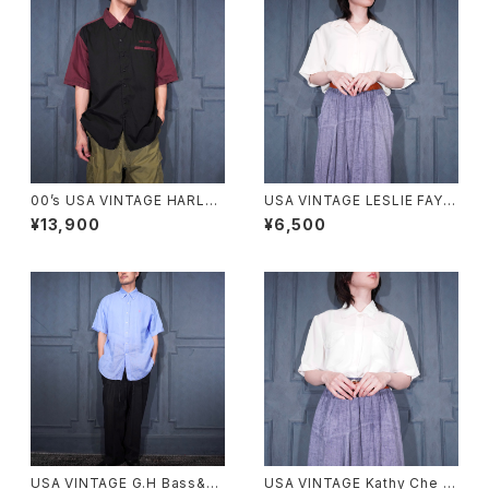
00’s USA VINTAGE HARLEY
USA VINTAGE LESLIE FAY C
DAVIDSON EMBROIDERY D
OLLAR DESIGN HALF SLEE
¥13,900
¥6,500
ESIGN HALF SLEEVE WORK
VE SHIRT/アメリカ古着襟デザ
SHIRT/00年代アメリカ古着ハ
イン半袖シャツ
ーレーダヴィッドソン刺繍デザイ
ン半袖ワークシャツ
USA VINTAGE G.H Bass&co
USA VINTAGE Kathy Che L