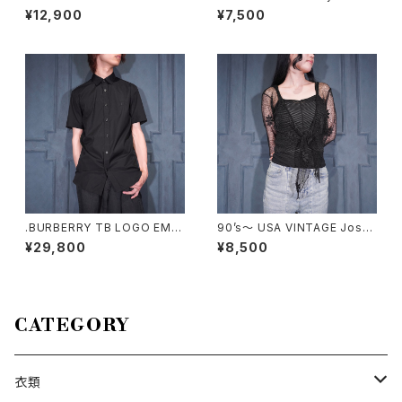
COTTON LINEN EASY WID
ACE COLLAR POCKET DESI
¥12,900
¥7,500
E PANTS/アメリカ古着コットン
GN HALF SLEEVE SHIRT/ア
リネンイージーワイドパンツ
メリカ古着レース襟ポケットデザ
イン半袖シャツ
.BURBERRY TB LOGO EMB
90’s〜 USA VINTAGE Josta
ROIDERY DESIGN HALF SL
r FLOWER SHEER DESIGN A
¥29,800
¥8,500
EEVE SHIRT/バーバリーTBロ
LL LACE CARDIGAN MADE I
ゴ刺繍デザイン半袖シャツ 200
N USA/90年代〜アメリカ古着
0000076430
お花シアーデザイン総レースカ
ーディガン
CATEGORY
衣類