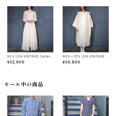
ルテッドデザインデニムトレンチ
ET/ヨーロッパ古着ダークネイ
コート
ビーカラーリネンデザインジャ
ケット
50's USA VINTAGE Carter's
60’s〜70’s USA VINTAGE F
DU PONT LACE DESIGN SH
LOWER PATTERNED LACE
¥22,900
¥29,800
EER NIGHTY DRESS GOW
COLLAR DESIGN NIGHTY D
N/50年代アメリカ古着レースデ
RESS QUILTING COAT/アメ
ザインシアーナイティドレスガウ
リカ古着花柄レース襟デザイン
ン
ナイティドレスキルティングコー
ト
セール中の商品