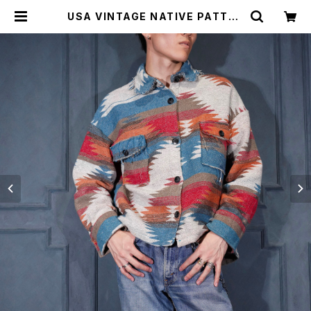
USA VINTAGE NATIVE PATTER
NED DESIGN WOOL SHIRT JA
CKET/アメリカ古着ネイティブ柄デザ
インウールシャツジャケット | Titti
Vintage