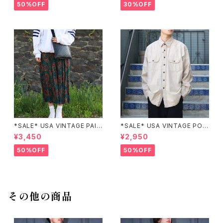
カ古着刺繍デザインネイビーワ
T/アメリカ古着パッチワーク刺
50%OFF
30%OFF
ンピース
繍ジャケット
*SALE* USA VINTAGE PAIS
*SALE* USA VINTAGE POC
LEY PATTERNED DESIGN S
KET DESIGN SHIRT/アメリカ
¥3,450
¥2,950
KIRT/アメリカ古着ペイズリー
古着ポケットデザインシャツ
柄デザインスカート
50%OFF
50%OFF
その他の商品