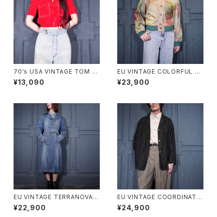
70's USA VINTAGE TOM B
EU VINTAGE COLORFUL G
OY DOT PATTRNED SHOR
RADATION DESIGN LEATHE
¥13,090
¥23,900
T LENGTH HALF SLEEVE ZI
R BLOUSON/ヨーロッパ古着
P UP SHIRT BLOUSON/70
カラフルグラデーションデザイン
年代アメリカ古着ドット柄ショー
レザーブルゾン
ト丈半袖ジップアップシャツブル
ゾン
EU VINTAGE TERRANOVA B
EU VINTAGE COORDINATE
ELTED DESIGN DENIM TRE
S BY Gil Bret DARK NAVY C
¥22,900
¥24,900
NCH COAT/ヨーロッパ古着ベ
OLOR LINEN DESIGN JACK