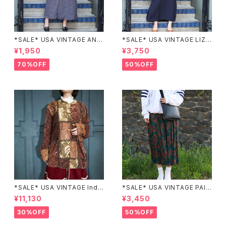
*SALE* USA VINTAGE ANN
*SALE* USA VINTAGE LIZ c
EX HALF SLEEVE FLOWER
laiborne EMBROIDERY DES
¥1,950
¥3,750
PATTERNED ONE PIECE/ア
IGN NAVY ONE PIECE/アメリ
メリカ古着半袖花柄ワンピース
カ古着刺繍デザインネイビーワ
70%OFF
50%OFF
ンピース
*SALE* USA VINTAGE Indi
*SALE* USA VINTAGE PAIS
go moon PATCHWORK EM
LEY PATTERNED DESIGN S
¥11,130
¥3,450
BROIDERY DESIGN JACKE
KIRT/アメリカ古着ペイズリー
T/アメリカ古着パッチワーク刺
柄デザインスカート
30%OFF
50%OFF
繍ジャケット