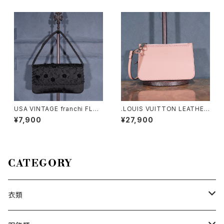
LF BD SHIRT/アメリカ古着ラ
ドバッグ2000000076515
ルフローレンチェック柄ホース
刺繍リネン半袖ボタンダウンシ
ャツ
USA VINTAGE franchi FLO
.LOUIS VUITTON LEATHER
WER BEADS DESIGN SEMI
PORCH/ルイヴィトンマヒナヒ
¥7,900
¥27,900
SHOULDER BAG/アメリカ古
ナレザーポーチ2000000076
着お花ビーズデザインセミショ
348
ルダーバッグ
CATEGORY
衣類