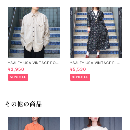
*SALE* USA VINTAGE POC
*SALE* USA VINTAGE FLO
KET DESIGN SHIRT/アメリカ
WER PATTERNED LACE CO
¥2,950
¥5,530
古着ポケットデザインシャツ
LLAR BELTED ONE PIECE/
アメリカ古着花柄レース襟ベル
50%OFF
30%OFF
テッドワンピース
その他の商品