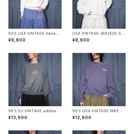
00’s USA VINTAGE Hanes
USA VINTAGE JERZEES SU
COMFORT BLEND CAT PRI
PER SWEATS LACE FRILL D
¥9,800
¥8,900
NT DESIGN SWEAT SHIRT/
ESIGN SWEAT SHIRT/アメリ
00年代アメリカ古着にゃんこプ
カ古着レースフリルデザインス
リントデザインスウェット
ウェット
90's EU VINTAGE adidas L
90's USA VINTAGE NIKE L
OGO EMBROIDERY FADED
OGO EMBROIDERY FADED
¥13,900
¥12,900
DESIGN SWEAT SHIRT MA
DESIGN SWEAT SHIRT/90
DE IN GREECE/90年代ヨーロ
年代アメリカ古着ナイキロゴ刺
ッパ古着アディダスロゴ刺繍フェ
繍フェードデザインスウェット
ードデザインスウェット