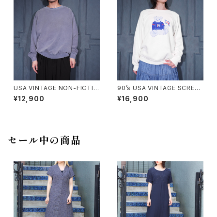
USA VINTAGE NON-FICTIO
90’s USA VINTAGE SCREEN
N CANADIAN CLASSIC FAD
STARS PEPSI BEAR DOUBL
¥12,900
¥16,900
ED DESIGN PLANE SWEAT
E SIDED PRINT DESIGN SW
SHIRT/アメリカ古着フェードデ
EAT SHIRT/90年代アメリカ古
ザインプレーンスウェット
着ペプシベアー両面プリントデ
ザインスウェット
セール中の商品