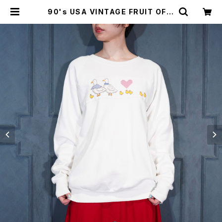
90's USA VINTAGE FRUIT OF T
HE LOOM DUCK EMBROIDERY
CROSS STITCH DESIGN SWEA
T SHIRT/90年代アメリカ古着あひ
るクロスステッチ刺繍デザインスウェ
ット | Titti Vintage