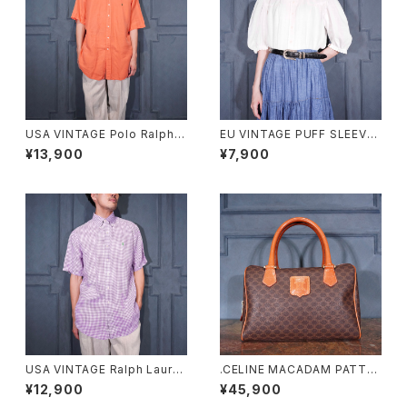
USA VINTAGE Polo Ralph L
EU VINTAGE PUFF SLEEVE
auren HORSE EMBROIDERY
LACE DESIGN HALF SLEEV
¥13,900
¥7,900
DESIGN HALF SLEEVE BD S
E COTTON BLOUSE/ヨーロ
ILK LINEN SHIRT/アメリカ古
ッパ古着パフスリーブレースデザ
着ポロバイラルフローレンホー
イン半袖コットンブラウス
ス刺繍デザイン半袖ボタンダウ
ンシルクリネンシャツ
USA VINTAGE Ralph Laure
.CELINE MACADAM PATTE
n CHECK PATTERNED HOR
RNED MINI HAND BAG/オー
¥12,900
¥45,900
SE EMBROIDERY LINEN HA
ルドセリーヌマカダム柄ミニハン