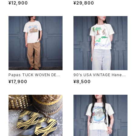
n CHECK PATTERNED HOR
K PATTERNED TRENCH CO
¥12,900
¥29,800
SE EMBROIDERY LINEN HA
AT LIKE DESIGN BELTED N
LF BD SHIRT/アメリカ古着ラ
O SLEEVE ONE PIECE/バー
ルフローレンチェック柄ホース
バリーロンドンチェック柄トレン
刺繍リネン半袖ボタンダウンシ
チコート風ベルテッドデザインノ
ャツ
ースリーブワンピース 200000
0076553
Papas TUCK WOVEN DESI
90's USA VINTAGE Hanes
GN LINEN SLACKS PANTS/
ANIMAL HAND DRAWING D
¥17,900
¥8,500
パパスタック織デザインリネンス
ESIGN MINI T SHIRT/90年
ラックスパンツ
代アメリカ古着アニマル手書き
デザインミニTシャツ