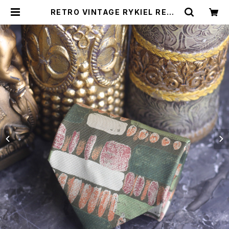
RETRO VINTAGE RYKIEL RETR
O PATTERNED DESIGN SILK TI
E/レトロ古着レトロ柄デザインシルク
ネクタイ | Titti Vintage