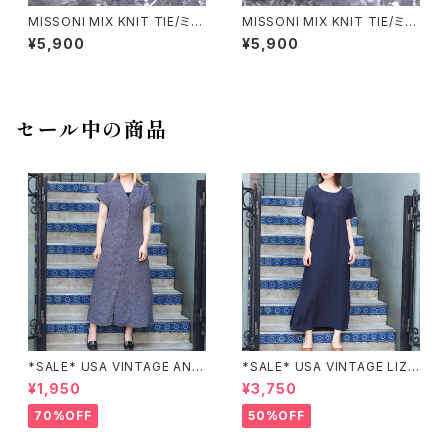
MISSONI MIX KNIT TIE/ミッ
MISSONI MIX KNIT TIE/ミッ
ソーニミックスニットネクタイ
ソーニミックスニットネクタイ
¥5,900
¥5,900
セール中の商品
*SALE* USA VINTAGE ANN
*SALE* USA VINTAGE LIZ c
EX HALF SLEEVE FLOWER
laiborne EMBROIDERY DES
¥1,950
¥3,750
PATTERNED ONE PIECE/ア
IGN NAVY ONE PIECE/アメリ
メリカ古着半袖花柄ワンピース
カ古着刺繍デザインネイビーワ
70%OFF
50%OFF
ンピース