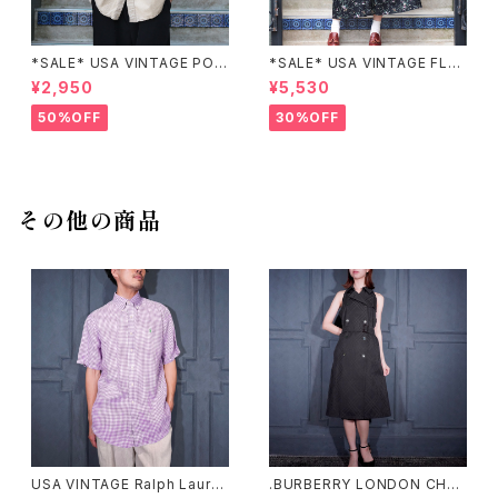
*SALE* USA VINTAGE POC
*SALE* USA VINTAGE FLO
KET DESIGN SHIRT/アメリカ
WER PATTERNED LACE CO
¥2,950
¥5,530
古着ポケットデザインシャツ
LLAR BELTED ONE PIECE/
アメリカ古着花柄レース襟ベル
50%OFF
30%OFF
テッドワンピース
その他の商品
USA VINTAGE Ralph Laure
.BURBERRY LONDON CHEC