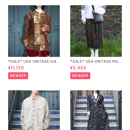
*SALE* USA VINTAGE Indi
*SALE* USA VINTAGE PAIS
go moon PATCHWORK EM
LEY PATTERNED DESIGN S
¥11,130
¥3,450
BROIDERY DESIGN JACKE
KIRT/アメリカ古着ペイズリー
T/アメリカ古着パッチワーク刺
柄デザインスカート
30%OFF
50%OFF
繍ジャケット