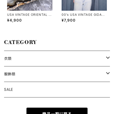
USA VINTAGE ORIENTAL D
00's USA VINTAGE GIDAN
ESIGN EARRING/アメリカ古着
SHARK HAND DRAWING DE
¥4,900
¥7,900
オリエンタルデザインピアス
SIGN MINI T SHIRT/アメリカ
古着サメ手書きデザインミニTシ
ャツ
CATEGORY
衣類
トップス
服飾類
カットソー
ボトムス
バッグ
SALE
シャツ ブラウス
パンツ
ショルダーバッグ
アウター
シューズ