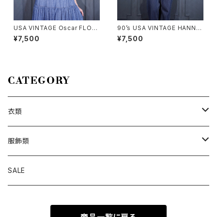
USA VINTAGE Oscar FLOW
90’s USA VINTAGE HANNA
ER PATTERNED PLEATES D
LINGERIE HEART PATTERN
¥7,500
¥7,500
ESIGN HALF SLEEVE RAYO
ED LACE RIBBON DESIGN L
N SHIRT/アメリカ古着お花柄
INGERIE CAMISOLE MADE I
プリーツ半袖レーヨンシャツ
N CANADA/90年代アメリカ古
着ハート柄レースリボンデザイ
ンランジェリーキャミソール
CATEGORY
衣類
トップス
服飾類
カットソー
ボトムス
バッグ
SALE
シャツ ブラウス
パンツ
ショルダーバッグ
アウター
シューズ