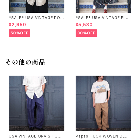
*SALE* USA VINTAGE POC
*SALE* USA VINTAGE FLO
KET DESIGN SHIRT/アメリカ
WER PATTERNED LACE CO
¥2,950
¥5,530
古着ポケットデザインシャツ
LLAR BELTED ONE PIECE/
アメリカ古着花柄レース襟ベル
50%OFF
30%OFF
テッドワンピース
その他の商品
USA VINTAGE ORVIS TUCK
Papas TUCK WOVEN DESI