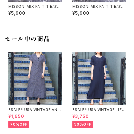
MISSONI MIX KNIT TIE/ミッ
MISSONI MIX KNIT TIE/ミッ
ソーニミックスニットネクタイ
ソーニミックスニットネクタイ
¥5,900
¥5,900
セール中の商品
*SALE* USA VINTAGE ANN
*SALE* USA VINTAGE LIZ c
EX HALF SLEEVE FLOWER
laiborne EMBROIDERY DES
¥1,950
¥3,750
PATTERNED ONE PIECE/ア
IGN NAVY ONE PIECE/アメリ
メリカ古着半袖花柄ワンピース
カ古着刺繍デザインネイビーワ
70%OFF
50%OFF
ンピース