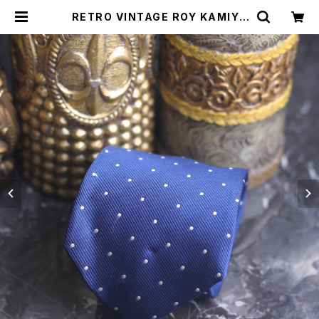
RETRO VINTAGE ROY KAMIYA
DOT PATTERNED DESIGN SILK
TIE/レトロ古着ドット柄デザインシル
クネクタイ | Titti Vintage