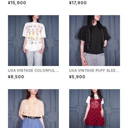
DESIGN LINEN100% SLACK
GN LINEN SLACKS PANTS/
¥15,900
¥17,900
S PANTS/アメリカ古着タックデ
パパスタック織デザインリネンス
ザインリネン100%スラックスパ
ラックスパンツ
ンツ
USA VINTAGE COLORFUL F
USA VINTAGE PUFF SLEEV
UNNY FISH PRINT DESIGN
E DESIGN HALF SLEEVE SH
¥8,500
¥5,900
T SHIRT/アメリカ古着カラフル
IRT/アメリカ古着パフスリーブ
ファニーフィッシュプリントデザ
デザイン半袖シャツ
インTシャツ