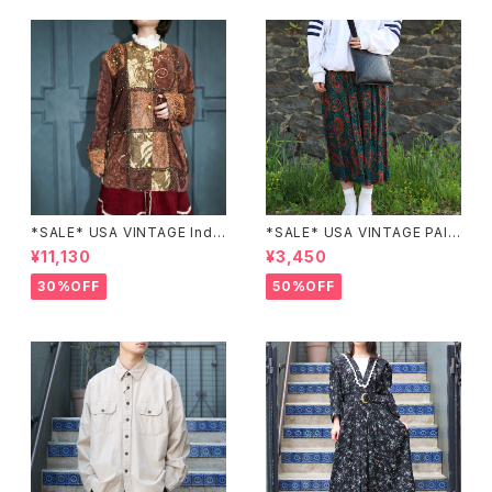
*SALE* USA VINTAGE Indi
*SALE* USA VINTAGE PAIS
go moon PATCHWORK EM
LEY PATTERNED DESIGN S
¥11,130
¥3,450
BROIDERY DESIGN JACKE
KIRT/アメリカ古着ペイズリー
T/アメリカ古着パッチワーク刺
柄デザインスカート
30%OFF
50%OFF
繍ジャケット