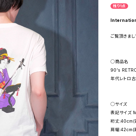
残り1点
Internatio
ご覧頂きまし
◯商品名
90's RETR
年代レトロ古
◯サイズ
表記サイズ 
裄丈:40cm
肩幅:42c