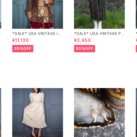
Z
*SALE* USA VINTAGE Ind
*SALE* USA VINTAGE PAI
igo moon PATCHWORK E
SLEY PATTERNED DESIG
¥11,130
¥3,450
MBROIDERY DESIGN JAC
N SKIRT/アメリカ古着ペイズ
KET/アメリカ古着パッチワー
リー柄デザインスカート
30%OFF
50%OFF
ク刺繍ジャケット