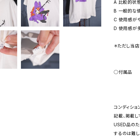
A 比較的状
B 一般的な
C 使用感が
D 使用感が
＊ただし当店
◯付属品
コンディショ
記載、掲載し
USED品の
するのは難し