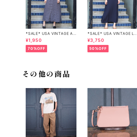
*SALE* USA VINTAGE AN
*SALE* USA VINTAGE LI
NEX HALF SLEEVE FLOW
claiborne EMBROIDERY
¥1,950
¥3,750
ER PATTERNED ONE PIEC
DESIGN NAVY ONE PIEC
E/アメリカ古着半袖花柄ワン
E/アメリカ古着刺繍デザイン
70%OFF
50%OFF
ピース
ネイビーワンピース
その他の商品