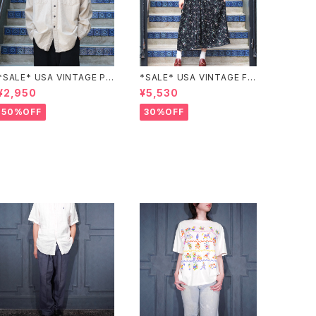
*SALE* USA VINTAGE PO
*SALE* USA VINTAGE FL
CKET DESIGN SHIRT/アメ
OWER PATTERNED LACE
¥2,950
¥5,530
リカ古着ポケットデザインシャ
COLLAR BELTED ONE PIE
ツ
CE/アメリカ古着花柄レース
50%OFF
30%OFF
襟ベルテッドワンピース