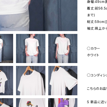
身幅:49c
着丈:前56
まで)
総丈:59cm
袖丈:肩上から
◯カラー
ホワイト
◯コンディシ
こちらのお品
S 新品に近