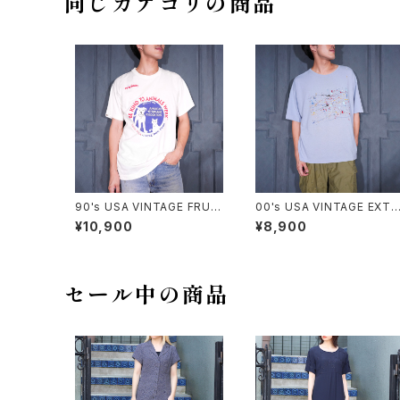
同じカテゴリの商品
90's USA VINTAGE FRUIT
00's USA VINTAGE EXTR
OF THE LOOM PETS MA
A Elements PAINT DESIG
¥10,900
¥8,900
RT BE KIND TO ANIMALS
N T SHIRT/00年代アメリカ
WEEK PRINT DESIGN T S
古着ペンキデザインTシャツ
HIRT/90年代アメリカ古着動
物に優しくしよう習慣プリント
デザインTシャツ
セール中の商品