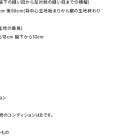
m(脇下の縫い目から反対側の縫い目までの横幅)
.5cm 後59cm(背中心生地始まりから裾の生地終わり
(生地の最長)
18cm 脇下から10cm
ョン
物のコンディションはBです。
いもの