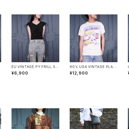
EU VINTAGE PY FRILL SL
90's USA VINTAGE PLAN
EEVE SHARING DESIGN H
-9 ART PRINT DESIGN T
¥6,900
¥12,900
ALF SLEEVE TOPS MADE
SHIRT/90年代アメリカ古着
IN ITALY/ヨーロッパ古着シ
アートプリントデザインTシャ
ャーリングフリル袖デザイン半
ツ
袖トップス