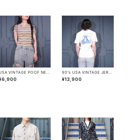
USA VINTAGE POOF NEW
90's USA VINTAGE JERZ
YORK COLORFUL BORDE
EES CAPCOM MEGA MAN
¥6,900
¥13,900
R PATTERNED HALF SLEE
PRINT DESIGN T SHIRT/9
VE TOPS MADE IN USA/ア
0年代アメリカ古着カプコンロ
メリカ古着カラフルボーダー
ックマンプリントデザインTシ
柄半袖トップス
ャツ