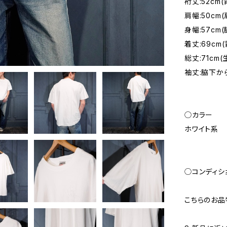
裄丈:52cm
肩幅:50c
身幅:57c
着丈:69c
総丈:71cm
袖丈:脇下から
◯カラー
ホワイト系
◯コンディシ
こちらのお品