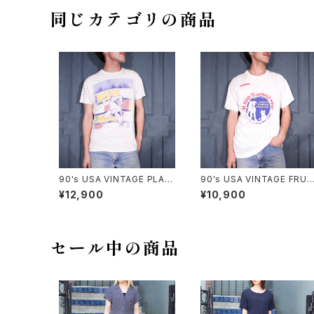
ツ
同じカテゴリの商品
90's USA VINTAGE PLAN
90's USA VINTAGE FRUI
-9 ART PRINT DESIGN T
OF THE LOOM PETS MA
¥12,900
¥10,900
SHIRT/90年代アメリカ古着
RT BE KIND TO ANIMAL
アートプリントデザインTシャ
WEEK PRINT DESIGN T S
ツ
HIRT/90年代アメリカ古着
物に優しくしよう習慣プリント
デザインTシャツ
セール中の商品