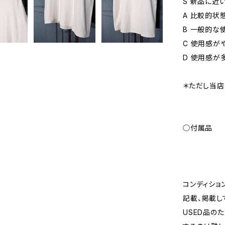
S 新品に近
A 比較的状
B 一般的な
C 使用感が
D 使用感が
＊ただし当店
◯付属品
コンディショ
記載、掲載し
USED品の