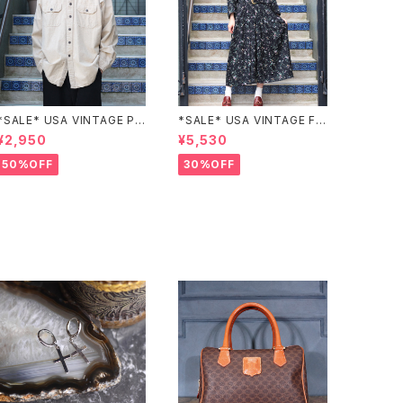
*SALE* USA VINTAGE PO
*SALE* USA VINTAGE FL
CKET DESIGN SHIRT/アメ
OWER PATTERNED LACE
¥2,950
¥5,530
リカ古着ポケットデザインシャ
COLLAR BELTED ONE PIE
ツ
CE/アメリカ古着花柄レース
50%OFF
30%OFF
襟ベルテッドワンピース