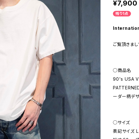
¥7,900
残り1点
Internatio
ご覧頂きまし
◯商品名
90's USA 
PATTERNE
ーダー柄デザ
◯サイズ
表記サイズ L