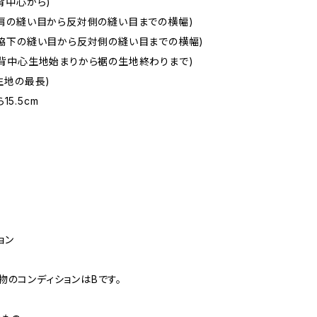
(背中心から)
m(肩の縫い目から反対側の縫い目までの横幅)
m(脇下の縫い目から反対側の縫い目までの横幅)
m(背中心生地始まりから裾の生地終わりまで)
(生地の最長)
15.5cm
ョン
物のコンディションはBです。