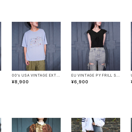
T
00's USA VINTAGE EXTR
EU VINTAGE PY FRILL SL
A Elements PAINT DESIG
EEVE SHARING DESIGN H
¥8,900
¥6,900
S
N T SHIRT/00年代アメリカ
ALF SLEEVE TOPS MADE
古着ペンキデザインTシャツ
IN ITALY/ヨーロッパ古着シ
動
ャーリングフリル袖デザイン半
袖トップス