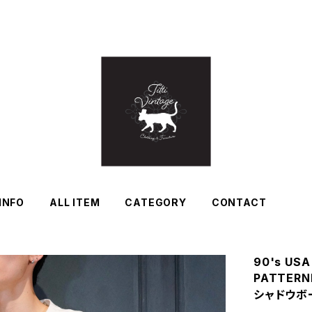
INFO
ALL ITEM
CATEGORY
CONTACT
90's US
PATTERN
シャドウボ