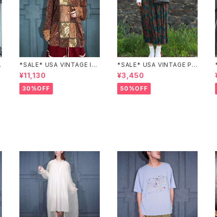
Z
*SALE* USA VINTAGE Ind
*SALE* USA VINTAGE PAI
igo moon PATCHWORK E
SLEY PATTERNED DESIG
¥11,130
¥3,450
MBROIDERY DESIGN JAC
N SKIRT/アメリカ古着ペイズ
KET/アメリカ古着パッチワー
リー柄デザインスカート
30%OFF
50%OFF
ク刺繍ジャケット