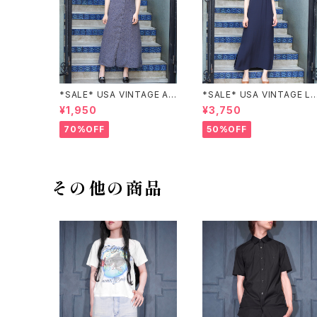
*SALE* USA VINTAGE AN
*SALE* USA VINTAGE LI
NEX HALF SLEEVE FLOW
claiborne EMBROIDERY
¥1,950
¥3,750
ER PATTERNED ONE PIEC
DESIGN NAVY ONE PIEC
E/アメリカ古着半袖花柄ワン
E/アメリカ古着刺繍デザイン
70%OFF
50%OFF
ピース
ネイビーワンピース
その他の商品