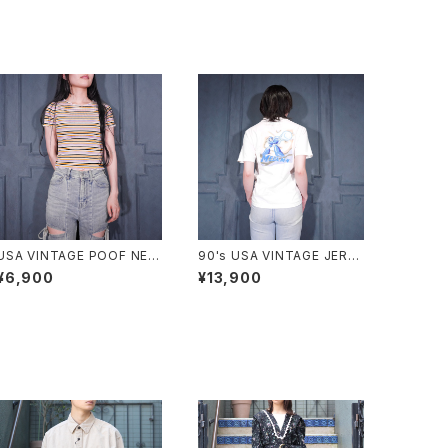
USA VINTAGE POOF NEW
90's USA VINTAGE JERZ
YORK COLORFUL BORDE
EES CAPCOM MEGA MAN
¥6,900
¥13,900
R PATTERNED HALF SLEE
PRINT DESIGN T SHIRT/9
VE TOPS MADE IN USA/ア
0年代アメリカ古着カプコンロ
メリカ古着カラフルボーダー
ックマンプリントデザインTシ
柄半袖トップス
ャツ