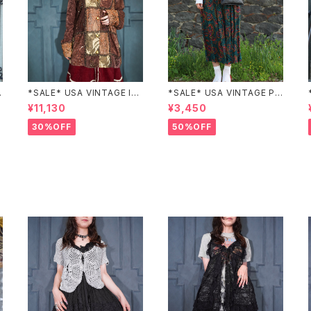
Z
*SALE* USA VINTAGE Ind
*SALE* USA VINTAGE PAI
igo moon PATCHWORK E
SLEY PATTERNED DESIG
¥11,130
¥3,450
MBROIDERY DESIGN JAC
N SKIRT/アメリカ古着ペイズ
KET/アメリカ古着パッチワー
リー柄デザインスカート
30%OFF
50%OFF
ク刺繍ジャケット