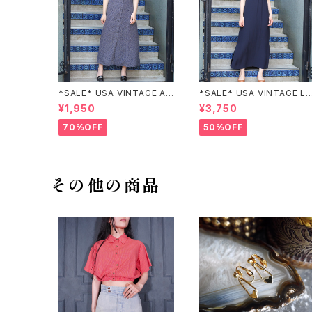
*SALE* USA VINTAGE AN
*SALE* USA VINTAGE LI
NEX HALF SLEEVE FLOW
claiborne EMBROIDERY
¥1,950
¥3,750
ER PATTERNED ONE PIEC
DESIGN NAVY ONE PIEC
E/アメリカ古着半袖花柄ワン
E/アメリカ古着刺繍デザイン
70%OFF
50%OFF
ピース
ネイビーワンピース
その他の商品