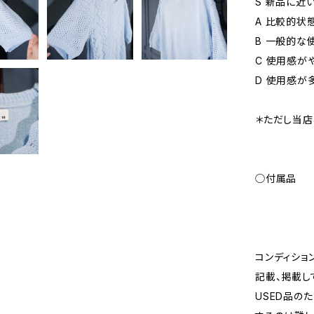
S 新品に近
A 比較的状
B 一般的な
C 使用感が
D 使用感が
＊ただし当店
◯付属品
コンディショ
記載、掲載し
USED品の