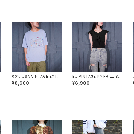
T
00's USA VINTAGE EXTR
EU VINTAGE PY FRILL SL
A Elements PAINT DESIG
EEVE SHARING DESIGN H
¥8,900
¥6,900
S
N T SHIRT/00年代アメリカ
ALF SLEEVE TOPS MADE
古着ペンキデザインTシャツ
IN ITALY/ヨーロッパ古着シ
動
ャーリングフリル袖デザイン半
袖トップス