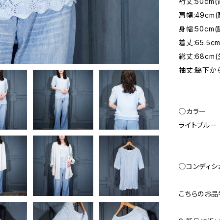
裄丈:50cm
肩幅:49c
身幅:50c
着丈:65.
総丈:68cm
袖丈:脇下から
◯カラー
ライトブルー
◯コンディシ
こちらのお品