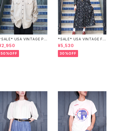
*SALE* USA VINTAGE PO
*SALE* USA VINTAGE FL
CKET DESIGN SHIRT/アメ
OWER PATTERNED LACE
¥2,950
¥5,530
リカ古着ポケットデザインシャ
COLLAR BELTED ONE PIE
ツ
CE/アメリカ古着花柄レース
50%OFF
30%OFF
襟ベルテッドワンピース