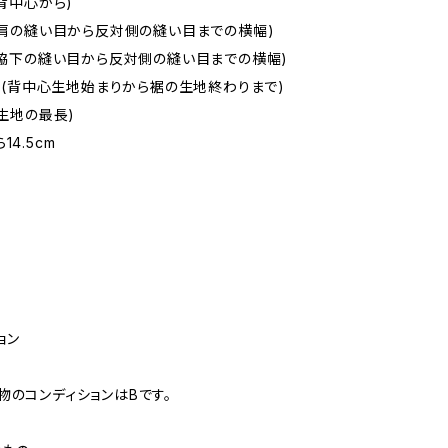
(背中心から)
m(肩の縫い目から反対側の縫い目までの横幅)
m(脇下の縫い目から反対側の縫い目までの横幅)
5cm(背中心生地始まりから裾の生地終わりまで)
(生地の最長)
14.5cm
ョン
物のコンディションはBです。