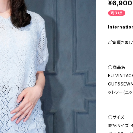
¥6,900
残り1点
Internatio
ご覧頂きまし
◯商品名
EU VINTAG
CUT&SE
ットソー(ニッ
◯サイズ
表記サイズ 