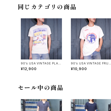
ー)
同じカテゴリの商品
90's USA VINTAGE PLAN
90's USA VINTAGE FRUI
-9 ART PRINT DESIGN T
OF THE LOOM PETS MA
¥12,900
¥10,900
SHIRT/90年代アメリカ古着
RT BE KIND TO ANIMAL
アートプリントデザインTシャ
WEEK PRINT DESIGN T S
ツ
HIRT/90年代アメリカ古着
物に優しくしよう習慣プリント
デザインTシャツ
セール中の商品