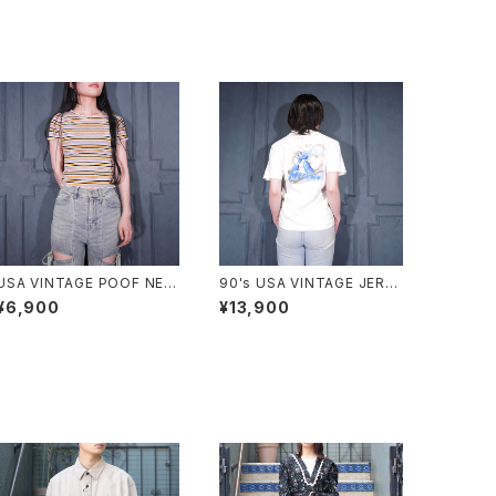
USA VINTAGE POOF NEW
90's USA VINTAGE JERZ
YORK COLORFUL BORDE
EES CAPCOM MEGA MAN
¥6,900
¥13,900
R PATTERNED HALF SLEE
PRINT DESIGN T SHIRT/9
VE TOPS MADE IN USA/ア
0年代アメリカ古着カプコンロ
メリカ古着カラフルボーダー
ックマンプリントデザインTシ
柄半袖トップス
ャツ