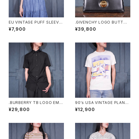
EU VINTAGE PUFF SLEEVE
.GIVENCHY LOGO BUTTON
LACE DESIGN HALF SLEEV
DESIGN LEATHER HAND BA
¥7,900
¥39,800
E COTTON BLOUSE/ヨーロ
G/ジバンシィロゴボタンデザイ
ッパ古着パフスリーブレースデザ
ンハンドバッグ 2000000076
イン半袖コットンブラウス
485
.BURBERRY TB LOGO EMB
90's USA VINTAGE PLAN-9
ROIDERY DESIGN HALF SL
ART PRINT DESIGN T SHIR
¥29,800
¥12,900
EEVE SHIRT/バーバリーTBロ
T/90年代アメリカ古着アートプ
ゴ刺繍デザイン半袖シャツ 200
リントデザインTシャツ
0000076430