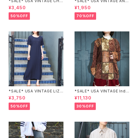
*SALE* USA VINTAGE CHE
*SALE* USA VINTAGE ANN
CK PATTERNED BAND COL
EX HALF SLEEVE FLOWER
¥3,450
¥1,950
LAR SHIRT/アメリカ古着チェッ
PATTERNED ONE PIECE/ア
ク柄バンドカラーシャツ
メリカ古着半袖花柄ワンピース
50%OFF
70%OFF
*SALE* USA VINTAGE LIZ c
*SALE* USA VINTAGE Indi
laiborne EMBROIDERY DES
go moon PATCHWORK EM
¥3,750
¥11,130
IGN NAVY ONE PIECE/アメリ
BROIDERY DESIGN JACKE
カ古着刺繍デザインネイビーワ
T/アメリカ古着パッチワーク刺
50%OFF
30%OFF
ンピース
繍ジャケット