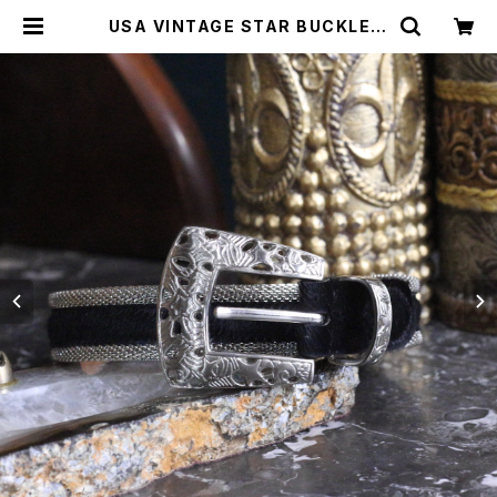
USA VINTAGE STAR BUCKLE B
ACK SKIN METAL BELT/アメリカ
古着スターバックルハラコメタルベル
ト | Titti Vintage