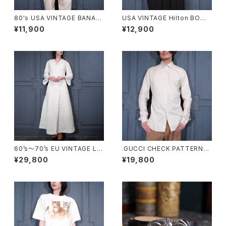
80's USA VINTAGE BANAN
USA VINTAGE Hilton BOWL
A REPUBLIC WOVEN DESIG
INGPETRO OPEN COLLAR
¥11,900
¥12,900
N HALF SLEEVE SHIRT/80
EMBROIDERY DESIGN HAL
年代アメリカ古着バナナリパー
F SLEEVE BOWRING SHIRT/
ブリック織デザイン半袖シャツ
アメリカ古着ヒルトンオープンカ
ラー刺繍デザイン半袖ボーリン
グシャツ
60’s〜70’s EU VINTAGE LA
.GUCCI CHECK PATTERNE
CE DESIGN NIGHTY DRESS
D DRESS SHIRT/グッチチェッ
¥29,800
¥19,800
QUILTING COAT/60年代〜7
ク柄ドレスシャツ200000007
0年代ヨーロッパ古着レースデ
6072
ザインナイティドレスキルティン
グコート