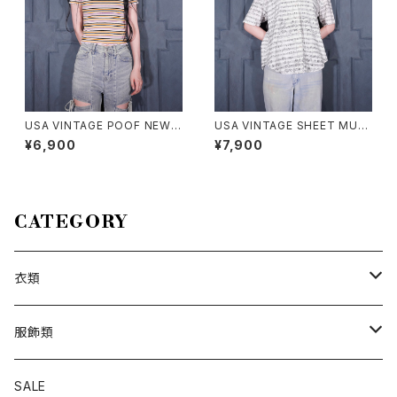
USA VINTAGE POOF NEW Y
USA VINTAGE SHEET MUSI
ORK COLORFUL BORDER P
C PATTERNED OPEN COLL
¥6,900
¥7,900
ATTERNED HALF SLEEVE T
AR DESIGN HALF SLEEVE S
OPS MADE IN USA/アメリカ
HIRT/アメリカ古着楽譜柄オー
古着カラフルボーダー柄半袖ト
プンカラーデザイン半袖シャツ
ップス
CATEGORY
衣類
トップス
服飾類
カットソー
ボトムス
バッグ
SALE