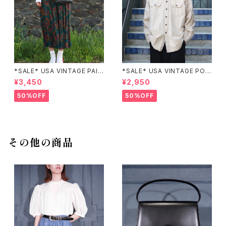
*SALE* USA VINTAGE PAIS
*SALE* USA VINTAGE POC
LEY PATTERNED DESIGN S
KET DESIGN SHIRT/アメリカ
¥3,450
¥2,950
KIRT/アメリカ古着ペイズリー
古着ポケットデザインシャツ
柄デザインスカート
50%OFF
50%OFF
その他の商品