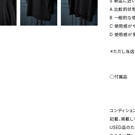
S 新品に近
A 比較的状
B 一般的な
C 使用感が
D 使用感が
＊ただし当店
◯付属品
コンディショ
記載、掲載し
USED品の