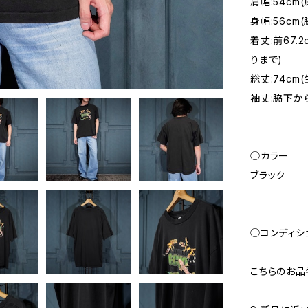
肩幅:54c
身幅:56c
着丈:前67.
りまで)
総丈:74cm
袖丈:脇下から
◯カラー
ブラック
◯コンディシ
こちらのお品