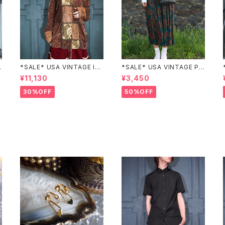
Z
*SALE* USA VINTAGE Ind
*SALE* USA VINTAGE PAI
igo moon PATCHWORK E
SLEY PATTERNED DESIG
¥11,130
¥3,450
MBROIDERY DESIGN JAC
N SKIRT/アメリカ古着ペイズ
KET/アメリカ古着パッチワー
リー柄デザインスカート
30%OFF
50%OFF
ク刺繍ジャケット