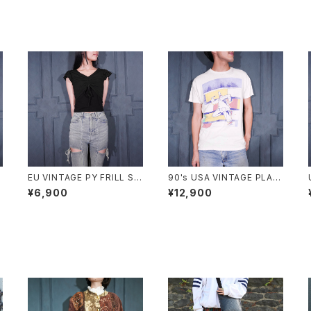
EU VINTAGE PY FRILL SL
90's USA VINTAGE PLAN
EEVE SHARING DESIGN H
-9 ART PRINT DESIGN T
¥6,900
¥12,900
ALF SLEEVE TOPS MADE
SHIRT/90年代アメリカ古着
IN ITALY/ヨーロッパ古着シ
アートプリントデザインTシャ
ャーリングフリル袖デザイン半
ツ
袖トップス