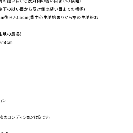
m(肩の縫い目から反対側の縫い目までの横幅)
m(脇下の縫い目から反対側の縫い目までの横幅)
2cm後ろ70.5cm(背中心生地始まりから裾の生地終わ
(生地の最長)
18cm
ョン
物のコンディションはBです。