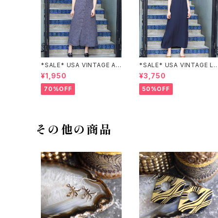
*SALE* USA VINTAGE AN
*SALE* USA VINTAGE LI
NEX HALF SLEEVE FLOW
claiborne EMBROIDERY
¥1,950
¥3,750
ER PATTERNED ONE PIEC
DESIGN NAVY ONE PIEC
E/アメリカ古着半袖花柄ワン
E/アメリカ古着刺繍デザイン
70%OFF
50%OFF
ピース
ネイビーワンピース
その他の商品