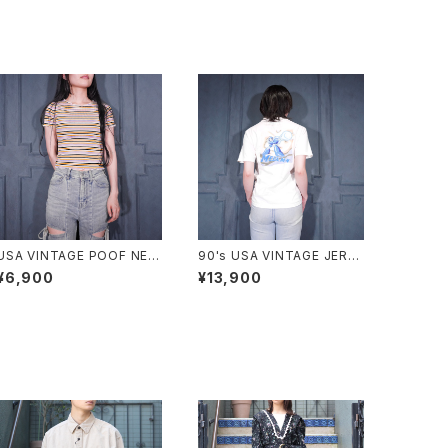
USA VINTAGE POOF NEW
90's USA VINTAGE JERZ
YORK COLORFUL BORDE
EES CAPCOM MEGA MAN
¥6,900
¥13,900
R PATTERNED HALF SLEE
PRINT DESIGN T SHIRT/9
VE TOPS MADE IN USA/ア
0年代アメリカ古着カプコンロ
メリカ古着カラフルボーダー
ックマンプリントデザインTシ
柄半袖トップス
ャツ