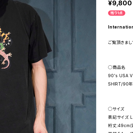
¥9,800
残り1点
Internatio
ご覧頂きまし
◯商品名
90's USA 
SHIRT/
◯サイズ
表記サイズ L
裄丈:49cm