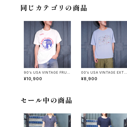
同じカテゴリの商品
90's USA VINTAGE FRUIT
00's USA VINTAGE EXTR
OF THE LOOM PETS MA
A Elements PAINT DESIG
¥10,900
¥8,900
RT BE KIND TO ANIMALS
N T SHIRT/00年代アメリカ
WEEK PRINT DESIGN T S
古着ペンキデザインTシャツ
HIRT/90年代アメリカ古着動
物に優しくしよう習慣プリント
デザインTシャツ
セール中の商品