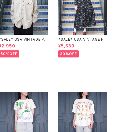
*SALE* USA VINTAGE PO
*SALE* USA VINTAGE FL
CKET DESIGN SHIRT/アメ
OWER PATTERNED LACE
¥2,950
¥5,530
リカ古着ポケットデザインシャ
COLLAR BELTED ONE PIE
ツ
CE/アメリカ古着花柄レース
50%OFF
30%OFF
襟ベルテッドワンピース