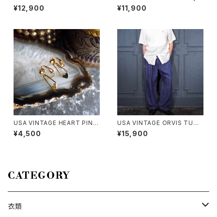
ILL DUCK DESIGN APRON
air LACE DESIGN NIGHTY D
¥12,900
¥11,900
ONE PIECE/アメリカ古着キル
RESS COTTON ONE PIECE/
ティングフリルあひるデザインエ
70年代アメリカ古着レースデザ
プロンワンピース
インナイティドレスコットンワン
ピース
USA VINTAGE HEART PINS
USA VINTAGE ORVIS TUCK
DESIGN EARRING/アメリカ古
DESIGN LINEN100% SLACK
¥4,500
¥15,900
着ハートピンデザインピアス
S PANTS/アメリカ古着タックデ
ザインリネン100%スラックスパ
ンツ
CATEGORY
衣類