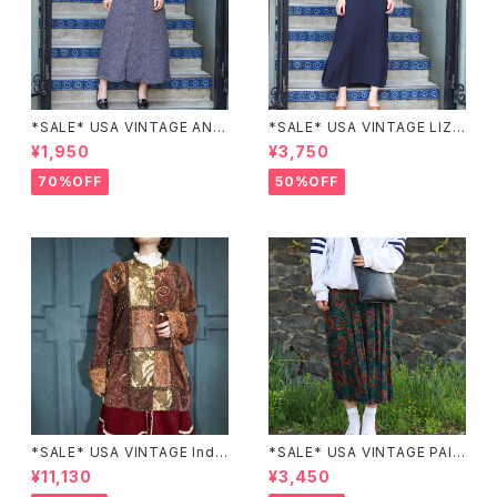
*SALE* USA VINTAGE ANN
*SALE* USA VINTAGE LIZ c
EX HALF SLEEVE FLOWER
laiborne EMBROIDERY DES
¥1,950
¥3,750
PATTERNED ONE PIECE/ア
IGN NAVY ONE PIECE/アメリ
メリカ古着半袖花柄ワンピース
カ古着刺繍デザインネイビーワ
70%OFF
50%OFF
ンピース
*SALE* USA VINTAGE Indi
*SALE* USA VINTAGE PAIS
go moon PATCHWORK EM
LEY PATTERNED DESIGN S
¥11,130
¥3,450
BROIDERY DESIGN JACKE
KIRT/アメリカ古着ペイズリー