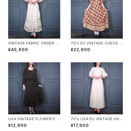
VINTAGE FABRIC ORDER M
70's EU VINTAGE CHECK P
ADE FLOWER EMBROIDERY
ATTERNED FRILL DESIGN
¥45,900
¥22,900
CROSS STITCH BACK RIBB
HALF SLEEVE ONE PIECE/7
ON LACE DESIGN ONE PIE
0年代ヨーロッパ古着チェック柄
CE/ヴィンテージ生地オーダー
フリルデザイン半袖ワンピース
メイドお花クロスステッチ刺繍バ
ッグリボンフリルレースデザイン
ワンピース
USA VINTAGE FLOWER PAT
70's USA EU VINTAGE HAN
TERNED FRILL DESIGN ON
RO BACK RIBBON LACE DE
¥12,900
¥17,900
E PIECE/アメリカ古着お花柄フ
SIGN HALF SLEEVE KNIT O