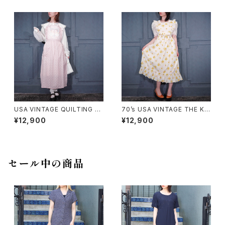
リルデザインワンピース
NE PIECE MADE IN SWITZE
RLAND/ヨーロッパ古着バック
リボンレースデザイン半袖ニット
ワンピース
USA VINTAGE QUILTING FR
70’s USA VINTAGE THE KI
ILL DUCK DESIGN APRON
TCHEN WORKS STRAWBER
¥12,900
¥12,900
ONE PIECE/アメリカ古着キル
RY PATTERNED FRILL CRO
ティングフリルあひるデザインエ
SS STRAP DESIGN COTTO
プロンワンピース
N APRON ONE PIECE/70年
代アメリカ古着いちご柄フリルク
ロスストラップデザインエプロン
セール中の商品
ワンピース