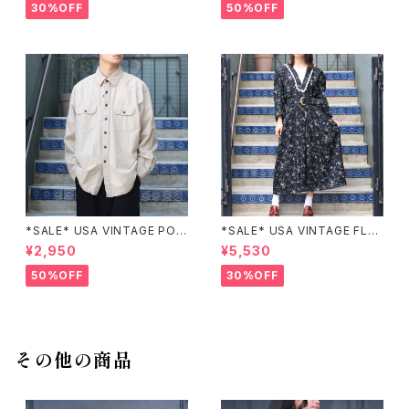
T/アメリカ古着パッチワーク刺
柄デザインスカート
30%OFF
50%OFF
繍ジャケット
*SALE* USA VINTAGE POC
*SALE* USA VINTAGE FLO
KET DESIGN SHIRT/アメリカ
WER PATTERNED LACE CO
¥2,950
¥5,530
古着ポケットデザインシャツ
LLAR BELTED ONE PIECE/
アメリカ古着花柄レース襟ベル
50%OFF
30%OFF
テッドワンピース
その他の商品