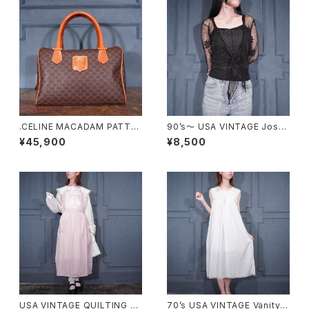
.CELINE MACADAM PATTE
90’s〜 USA VINTAGE Josta
RNED MINI HAND BAG/オー
r FLOWER SHEER DESIGN A
¥45,900
¥8,500
ルドセリーヌマカダム柄ミニハン
LL LACE CARDIGAN MADE I
ドバッグ2000000076515
N USA/90年代〜アメリカ古着
お花シアーデザイン総レースカ
ーディガン
USA VINTAGE QUILTING FR
70’s USA VINTAGE Vanity F