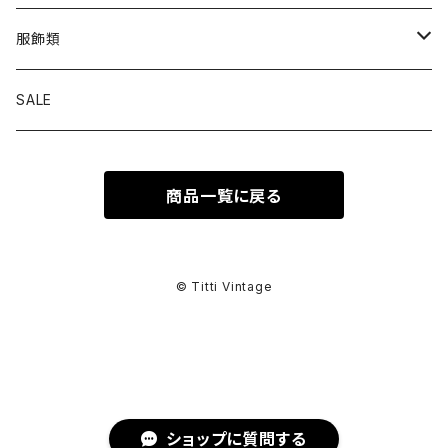
トップス
服飾類
カットソー
ボトムス
バッグ
SALE
シャツ ブラウス
パンツ
ショルダーバッグ
アウター
シューズ
商品一覧に戻る
ワンピース
スカート
ハンドバッグ
ライトアウター
スニーカー
セットアップ
巻物
カーディガン
その他ボトムス
トートバッグ
ヘビーアウター
革靴
スーツ
スカーフ
その他衣類
アクセサリー
© Titti Vintage
アンサンブル
ボストンバッグ
その他アウター
ブーツ
その他セットアップ
ストール
イヤリング
ベルト
ニット
バニティバッグ
サンダル
マフラー
ピアス
アイウェア
ショップに質問する
スウェット
クラッチバッグ
パンプス