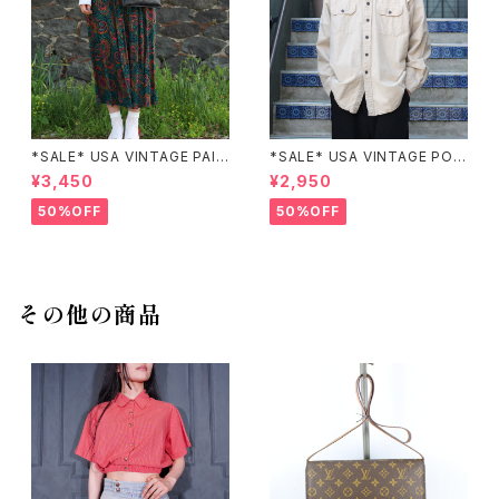
*SALE* USA VINTAGE PAIS
*SALE* USA VINTAGE POC
LEY PATTERNED DESIGN S
KET DESIGN SHIRT/アメリカ
¥3,450
¥2,950
KIRT/アメリカ古着ペイズリー
古着ポケットデザインシャツ
柄デザインスカート
50%OFF
50%OFF
その他の商品