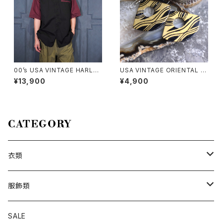
00’s USA VINTAGE HARLEY
USA VINTAGE ORIENTAL D
DAVIDSON EMBROIDERY D
ESIGN EARRING/アメリカ古着
¥13,900
¥4,900
ESIGN HALF SLEEVE WORK
オリエンタルデザインピアス
SHIRT/00年代アメリカ古着ハ
ーレーダヴィッドソン刺繍デザイ
ン半袖ワークシャツ
CATEGORY
衣類
トップス
服飾類
カットソー
ボトムス
バッグ
SALE