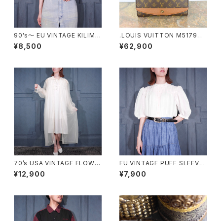
90's～ EU VINTAGE KILIMA
.LOUIS VUITTON M51798
NJARO outdoor adventure
MI1906 MONOGRAM PATT
¥8,500
¥62,900
SHORT LENGTH CHECK PA
ERNED SHOULDER BAG MA
TTERNED RIB DESIGN SHIR
DE IN FRANCE/ルイヴィトンボ
T/90年代ヨーロッパ古着ショー
ルドーモノグラム柄ショルダーバ
ト丈チェック柄リブデザインシャ
ッグ 2000000040233
ツ
70’s USA VINTAGE FLOWE
EU VINTAGE PUFF SLEEVE
R EMBROIDERY LACE DESI
LACE DESIGN HALF SLEEV
¥12,900
¥7,900
GN NIGHTY DRESS COTTO
E COTTON BLOUSE/ヨーロ
N ONE PIECE/70年代アメリカ
ッパ古着パフスリーブレースデザ
古着お花刺繍レースデザインナ
イン半袖コットンブラウス
イティドレスコットンワンピース