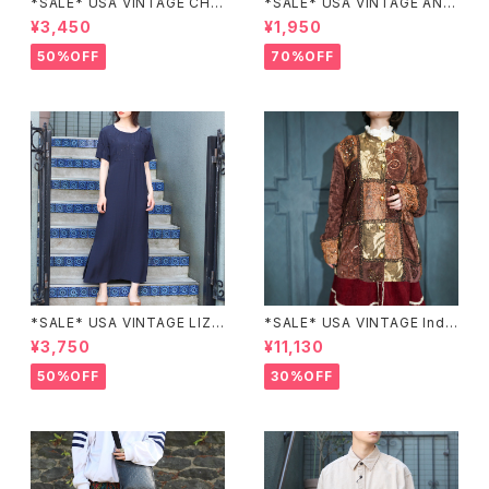
*SALE* USA VINTAGE CHE
*SALE* USA VINTAGE ANN
CK PATTERNED BAND COL
EX HALF SLEEVE FLOWER
¥3,450
¥1,950
LAR SHIRT/アメリカ古着チェッ
PATTERNED ONE PIECE/ア
ク柄バンドカラーシャツ
メリカ古着半袖花柄ワンピース
50%OFF
70%OFF
*SALE* USA VINTAGE LIZ c
*SALE* USA VINTAGE Indi
laiborne EMBROIDERY DES
go moon PATCHWORK EM
¥3,750
¥11,130
IGN NAVY ONE PIECE/アメリ
BROIDERY DESIGN JACKE
カ古着刺繍デザインネイビーワ
T/アメリカ古着パッチワーク刺
50%OFF
30%OFF
ンピース
繍ジャケット