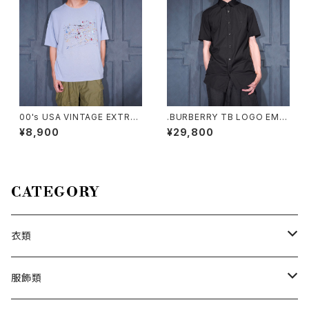
00's USA VINTAGE EXTRA
.BURBERRY TB LOGO EMB
Elements PAINT DESIGN T
ROIDERY DESIGN HALF SL
¥8,900
¥29,800
SHIRT/00年代アメリカ古着ペ
EEVE SHIRT/バーバリーTBロ
ンキデザインTシャツ
ゴ刺繍デザイン半袖シャツ 200
0000076430
CATEGORY
衣類
トップス
服飾類