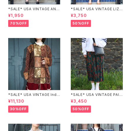
*SALE* USA VINTAGE ANN
*SALE* USA VINTAGE LIZ c
EX HALF SLEEVE FLOWER
laiborne EMBROIDERY DES
¥1,950
¥3,750
PATTERNED ONE PIECE/ア
IGN NAVY ONE PIECE/アメリ
メリカ古着半袖花柄ワンピース
カ古着刺繍デザインネイビーワ
70%OFF
50%OFF
ンピース
*SALE* USA VINTAGE Indi
*SALE* USA VINTAGE PAIS
go moon PATCHWORK EM
LEY PATTERNED DESIGN S
¥11,130
¥3,450
BROIDERY DESIGN JACKE
KIRT/アメリカ古着ペイズリー
T/アメリカ古着パッチワーク刺
柄デザインスカート
30%OFF
50%OFF
繍ジャケット