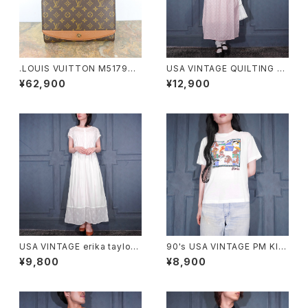
.LOUIS VUITTON M51798
USA VINTAGE QUILTING FR
MI1906 MONOGRAM PATT
ILL DUCK DESIGN APRON
¥62,900
¥12,900
ERNED SHOULDER BAG MA
ONE PIECE/アメリカ古着キル
DE IN FRANCE/ルイヴィトンボ
ティングフリルあひるデザインエ
ルドーモノグラム柄ショルダーバ
プロンワンピース
ッグ 2000000040233
USA VINTAGE erika taylor
90's USA VINTAGE PM KID
LACE DESIGN NIGHTY DRE
S Alaska PRINT DESIGN MI
¥9,800
¥8,900
SS COTTON ONE PIECE/ア
NI T SHIRT/90年代アメリカ古
メリカ古着レースデザインナイ
着アラスカプリントデザインミニ
ティドレスコットンワンピース
Tシャツ