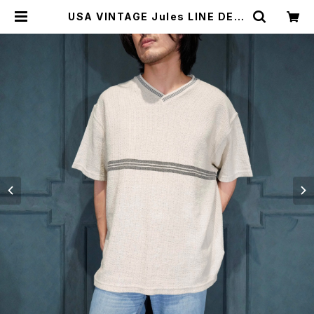
USA VINTAGE Jules LINE DESI
GN KNIT T SHIRT/アメリカ古着ラ
インデザインニットTシャツ(ニットソ
ー) | Titti Vintage