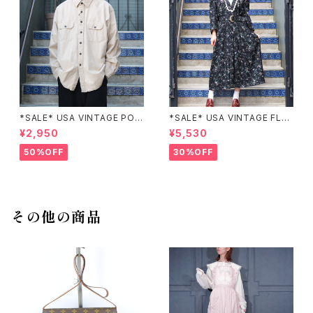
*SALE* USA VINTAGE POC
*SALE* USA VINTAGE FLO
KET DESIGN SHIRT/アメリカ
WER PATTERNED LACE CO
¥2,950
¥5,530
古着ポケットデザインシャツ
LLAR BELTED ONE PIECE/
アメリカ古着花柄レース襟ベル
50%OFF
30%OFF
テッドワンピース
その他の商品