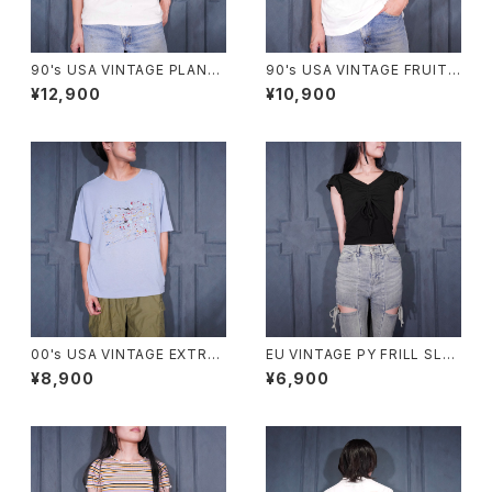
90's USA VINTAGE PLAN-9
90's USA VINTAGE FRUIT
ART PRINT DESIGN T SHIR
OF THE LOOM PETS MART
¥12,900
¥10,900
T/90年代アメリカ古着アートプ
BE KIND TO ANIMALS WEE
リントデザインTシャツ
K PRINT DESIGN T SHIRT/
90年代アメリカ古着動物に優し
くしよう習慣プリントデザインT
シャツ
00's USA VINTAGE EXTRA
EU VINTAGE PY FRILL SLEE
Elements PAINT DESIGN T
VE SHARING DESIGN HALF
¥8,900
¥6,900
SHIRT/00年代アメリカ古着ペ
SLEEVE TOPS MADE IN ITA
ンキデザインTシャツ
LY/ヨーロッパ古着シャーリング
フリル袖デザイン半袖トップス