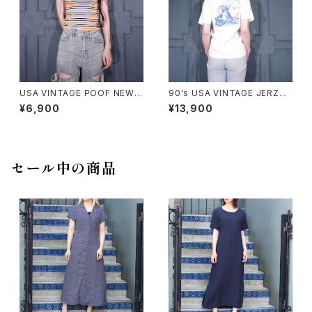
USA VINTAGE POOF NEW Y
90's USA VINTAGE JERZEE
ORK COLORFUL BORDER P
S CAPCOM MEGA MAN PRI
¥6,900
¥13,900
ATTERNED HALF SLEEVE T
NT DESIGN T SHIRT/90年
OPS MADE IN USA/アメリカ
代アメリカ古着カプコンロックマ
古着カラフルボーダー柄半袖ト
ンプリントデザインTシャツ
ップス
セール中の商品