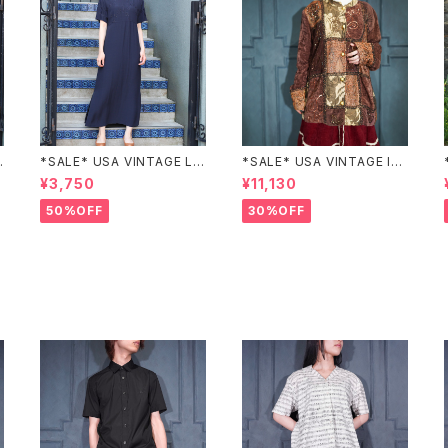
N
*SALE* USA VINTAGE LIZ
*SALE* USA VINTAGE Ind
claiborne EMBROIDERY
igo moon PATCHWORK E
¥3,750
¥11,130
C
DESIGN NAVY ONE PIEC
MBROIDERY DESIGN JAC
E/アメリカ古着刺繍デザイン
KET/アメリカ古着パッチワー
50%OFF
30%OFF
ネイビーワンピース
ク刺繍ジャケット