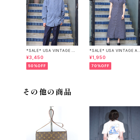
*SALE* USA VINTAGE CH
*SALE* USA VINTAGE A
ECK PATTERNED BAND C
NEX HALF SLEEVE FLOW
¥3,450
¥1,950
OLLAR SHIRT/アメリカ古着
ER PATTERNED ONE PIE
チェック柄バンドカラーシャツ
E/アメリカ古着半袖花柄ワン
50%OFF
70%OFF
ピース
その他の商品