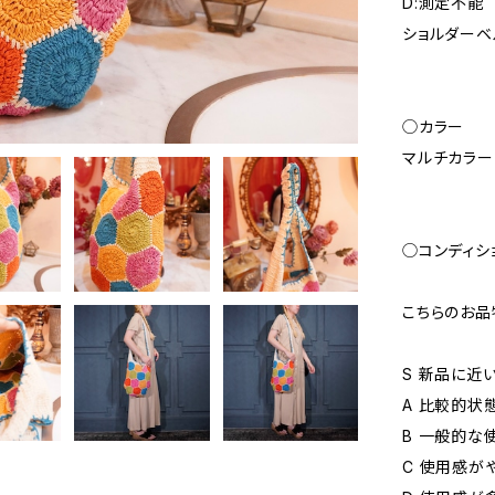
D:測定不能
ショルダーベル
◯カラー
マルチカラー
◯コンディシ
こちらのお品
S 新品に近
A 比較的状
B 一般的な
C 使用感が