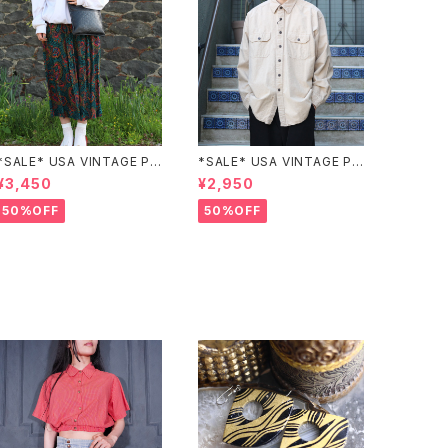
*SALE* USA VINTAGE PAI
*SALE* USA VINTAGE PO
SLEY PATTERNED DESIG
CKET DESIGN SHIRT/アメ
¥3,450
¥2,950
N SKIRT/アメリカ古着ペイズ
リカ古着ポケットデザインシャ
リー柄デザインスカート
ツ
50%OFF
50%OFF