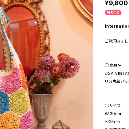
¥9,800
残り1点
Internatio
ご覧頂きまし
◯商品名
USA VINT
リカ古着パッ
◯サイズ
W:30cm
H:35cm