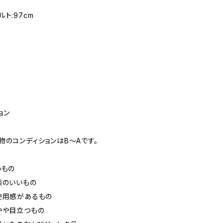
ト:97cm
ョン
物のコンディションはB～Aです。
いもの
態のいいもの
使用感があるもの
やや目立つもの