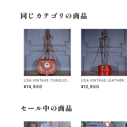
デザインショルダーバッグ
同じカテゴリの商品
USA VINTAGE TURQUOIS
USA VINTAGE LEATHER 
E STONE STADS DESIGN
YLINDER SHOULDER BA
¥14,900
¥12,900
MOROCCAN LEATHER S
G/アメリカ古着レザーシリン
HOULDER BAG/アメリカ古
ダーバッグ（円筒型バッグ）
着ターコイズストーンスタッズ
デザインモロッカンレザーショ
ルダーバッグ
セール中の商品