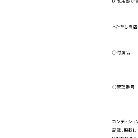
D 使用感が
＊ただし当店
◯付属品
◯管理番号
コンディショ
記載、掲載し