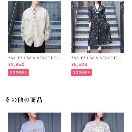
*SALE* USA VINTAGE POC
*SALE* USA VINTAGE FLO
KET DESIGN SHIRT/アメリカ
WER PATTERNED LACE CO
¥2,950
¥5,530
古着ポケットデザインシャツ
LLAR BELTED ONE PIECE/
アメリカ古着花柄レース襟ベル
50%OFF
30%OFF
テッドワンピース
その他の商品