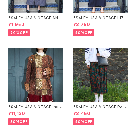
*SALE* USA VINTAGE ANN
*SALE* USA VINTAGE LIZ c
EX HALF SLEEVE FLOWER
laiborne EMBROIDERY DES
¥1,950
¥3,750
PATTERNED ONE PIECE/ア
IGN NAVY ONE PIECE/アメリ
メリカ古着半袖花柄ワンピース
カ古着刺繍デザインネイビーワ
70%OFF
50%OFF
ンピース
*SALE* USA VINTAGE Indi
*SALE* USA VINTAGE PAIS
go moon PATCHWORK EM
LEY PATTERNED DESIGN S
¥11,130
¥3,450
BROIDERY DESIGN JACKE
KIRT/アメリカ古着ペイズリー
T/アメリカ古着パッチワーク刺
柄デザインスカート
30%OFF
50%OFF
繍ジャケット