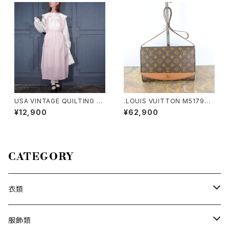
USA VINTAGE QUILTING FR
.LOUIS VUITTON M51798
ILL DUCK DESIGN APRON
MI1906 MONOGRAM PATT
¥12,900
¥62,900
ONE PIECE/アメリカ古着キル
ERNED SHOULDER BAG MA
ティングフリルあひるデザインエ
DE IN FRANCE/ルイヴィトンボ
プロンワンピース
ルドーモノグラム柄ショルダーバ
ッグ 2000000040233
CATEGORY
衣類
トップス
服飾類