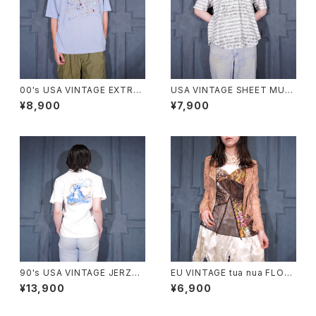
00's USA VINTAGE EXTRA
USA VINTAGE SHEET MUSI
Elements PAINT DESIGN T
C PATTERNED OPEN COLL
¥8,900
¥7,900
SHIRT/00年代アメリカ古着ペ
AR DESIGN HALF SLEEVE S
ンキデザインTシャツ
HIRT/アメリカ古着楽譜柄オー
プンカラーデザイン半袖シャツ
90's USA VINTAGE JERZEE
EU VINTAGE tua nua FLOW
S CAPCOM MEGA MAN PRI
ER ANIMAL PATTERNED DE
¥13,900
¥6,900
NT DESIGN T SHIRT/90年
SIGN LACE CAMISOLE/ヨー
代アメリカ古着カプコンロックマ
ロッパ古着お花アニマル柄デザ
ンプリントデザインTシャツ
インレースキャミソール