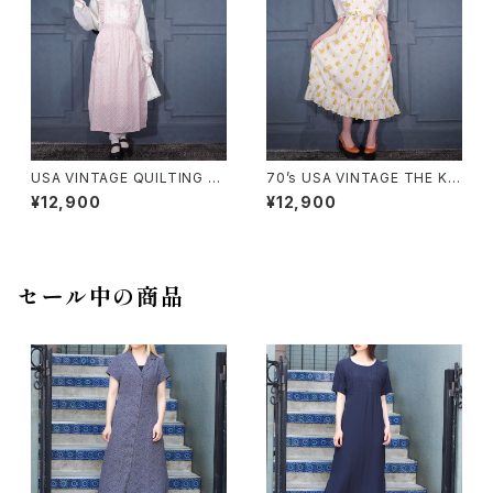
USA VINTAGE QUILTING FR
70’s USA VINTAGE THE KI
ILL DUCK DESIGN APRON
TCHEN WORKS STRAWBER
¥12,900
¥12,900
ONE PIECE/アメリカ古着キル
RY PATTERNED FRILL CRO
ティングフリルあひるデザインエ
SS STRAP DESIGN COTTO
プロンワンピース
N APRON ONE PIECE/70年
代アメリカ古着いちご柄フリルク
ロスストラップデザインエプロン
セール中の商品
ワンピース