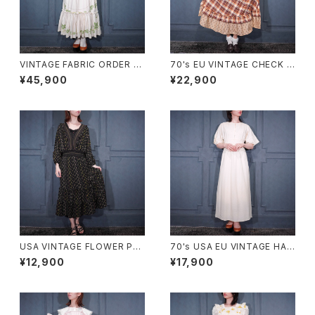
VINTAGE FABRIC ORDER M
70's EU VINTAGE CHECK P
ADE FLOWER EMBROIDERY
ATTERNED FRILL DESIGN
¥45,900
¥22,900
CROSS STITCH BACK RIBB
HALF SLEEVE ONE PIECE/7
ON LACE DESIGN ONE PIE
0年代ヨーロッパ古着チェック柄
CE/ヴィンテージ生地オーダー
フリルデザイン半袖ワンピース
メイドお花クロスステッチ刺繍バ
ッグリボンフリルレースデザイン
ワンピース
USA VINTAGE FLOWER PAT
70's USA EU VINTAGE HAN
TERNED FRILL DESIGN ON
RO BACK RIBBON LACE DE
¥12,900
¥17,900
E PIECE/アメリカ古着お花柄フ
SIGN HALF SLEEVE KNIT O
リルデザインワンピース
NE PIECE MADE IN SWITZE
RLAND/ヨーロッパ古着バック
リボンレースデザイン半袖ニット
ワンピース