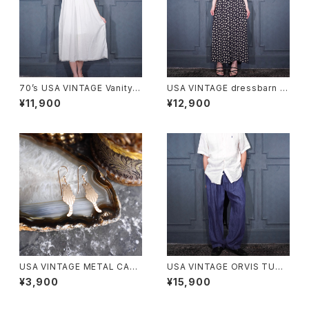
70’s USA VINTAGE Vanity F
USA VINTAGE dressbarn P
air LACE DESIGN NIGHTY D
ATTERNED DESIGN BACK R
¥11,900
¥12,900
RESS COTTON ONE PIECE/
IBBON HALF SLEEVE ONE P
70年代アメリカ古着レースデザ
IECE/アメリカ古着ガラデザイン
インナイティドレスコットンワン
バックリボン半袖ワンピース
ピース
USA VINTAGE METAL CAT
USA VINTAGE ORVIS TUCK
DESIGN EARRING/アメリカ古
DESIGN LINEN100% SLACK
¥3,900
¥15,900
着メタルにゃんこデザインピアス
S PANTS/アメリカ古着タックデ
ザインリネン100%スラックスパ
ンツ