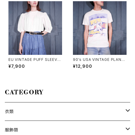
EU VINTAGE PUFF SLEEVE
90's USA VINTAGE PLAN-9
LACE DESIGN HALF SLEEV
ART PRINT DESIGN T SHIR
¥7,900
¥12,900
E COTTON BLOUSE/ヨーロ
T/90年代アメリカ古着アートプ
ッパ古着パフスリーブレースデザ
リントデザインTシャツ
イン半袖コットンブラウス
CATEGORY
衣類
トップス
服飾類