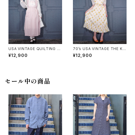
USA VINTAGE QUILTING FR
70’s USA VINTAGE THE KI
ILL DUCK DESIGN APRON
TCHEN WORKS STRAWBER
¥12,900
¥12,900
ONE PIECE/アメリカ古着キル
RY PATTERNED FRILL CRO
ティングフリルあひるデザインエ
SS STRAP DESIGN COTTO
プロンワンピース
N APRON ONE PIECE/70年
代アメリカ古着いちご柄フリルク
ロスストラップデザインエプロン
セール中の商品
ワンピース