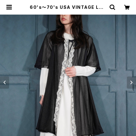
60's～70's USA VINTAGE LAC
E DESIGN NIGHTY DRESS LIN
GERIE GOWN/60年代～70年代ア
メリカ古着レースデザインナイティド
レスランジェリーガウン(ナイトドレ
ス) | Titti Vintage