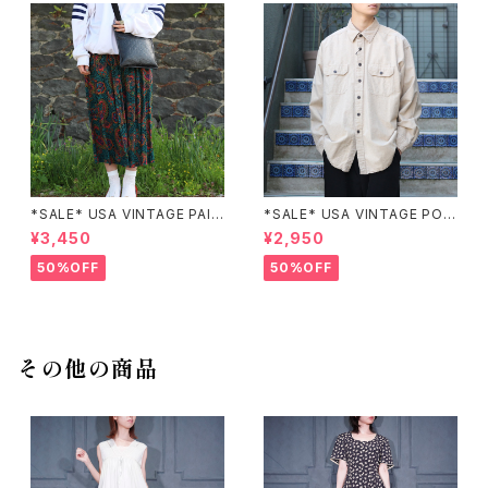
*SALE* USA VINTAGE PAIS
*SALE* USA VINTAGE POC
LEY PATTERNED DESIGN S
KET DESIGN SHIRT/アメリカ
¥3,450
¥2,950
KIRT/アメリカ古着ペイズリー
古着ポケットデザインシャツ
柄デザインスカート
50%OFF
50%OFF
その他の商品