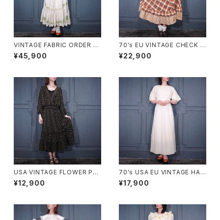
VINTAGE FABRIC ORDER M
70's EU VINTAGE CHECK P
ADE FLOWER EMBROIDERY
ATTERNED FRILL DESIGN
¥45,900
¥22,900
CROSS STITCH BACK RIBB
HALF SLEEVE ONE PIECE/7
ON LACE DESIGN ONE PIE
0年代ヨーロッパ古着チェック柄
CE/ヴィンテージ生地オーダー
フリルデザイン半袖ワンピース
メイドお花クロスステッチ刺繍バ
ッグリボンフリルレースデザイン
ワンピース
USA VINTAGE FLOWER PAT
70's USA EU VINTAGE HAN
TERNED FRILL DESIGN ON
RO BACK RIBBON LACE DE
¥12,900
¥17,900
E PIECE/アメリカ古着お花柄フ
SIGN HALF SLEEVE KNIT O
リルデザインワンピース
NE PIECE MADE IN SWITZE
RLAND/ヨーロッパ古着バック
リボンレースデザイン半袖ニット
ワンピース