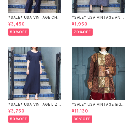
*SALE* USA VINTAGE CHE
*SALE* USA VINTAGE ANN
CK PATTERNED BAND COL
EX HALF SLEEVE FLOWER
¥3,450
¥1,950
LAR SHIRT/アメリカ古着チェッ
PATTERNED ONE PIECE/ア
ク柄バンドカラーシャツ
メリカ古着半袖花柄ワンピース
50%OFF
70%OFF
*SALE* USA VINTAGE LIZ c
*SALE* USA VINTAGE Indi
laiborne EMBROIDERY DES
go moon PATCHWORK EM
¥3,750
¥11,130
IGN NAVY ONE PIECE/アメリ
BROIDERY DESIGN JACKE
カ古着刺繍デザインネイビーワ
T/アメリカ古着パッチワーク刺
50%OFF
30%OFF
ンピース
繍ジャケット